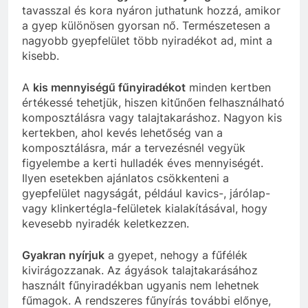
tavasszal és kora nyáron juthatunk hozzá, amikor
a gyep különösen gyorsan nő. Természetesen a
nagyobb gyepfelület több nyiradékot ad, mint a
kisebb.
A
kis mennyiségű fűnyiradékot
minden kertben
értékessé tehetjük, hiszen kitűnően felhasználható
komposztálásra vagy talajtakaráshoz. Nagyon kis
kertekben, ahol kevés lehetőség van a
komposztálásra, már a tervezésnél vegyük
figyelembe a kerti hulladék éves mennyiségét.
Ilyen esetekben ajánlatos csökkenteni a
gyepfelület nagyságát, például kavics-, járólap-
vagy klinkertégla-felületek kialakításával, hogy
kevesebb nyiradék keletkezzen.
Gyakran nyírjuk
a gyepet, nehogy a fűfélék
kivirágozzanak. Az ágyások talajtakarásához
használt fűnyiradékban ugyanis nem lehetnek
fűmagok. A rendszeres fűnyírás további előnye,