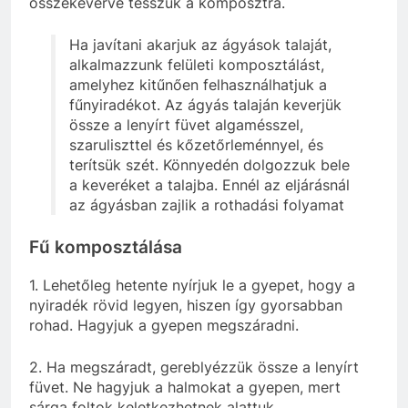
összekeverve tesszük a komposztra.
Ha javítani akarjuk az ágyások talaját,
alkalmazzunk felületi komposztálást,
amelyhez kitűnően felhasználhatjuk a
fűnyiradékot. Az ágyás talaján keverjük
össze a lenyírt füvet algamésszel,
szaruliszttel és kőzetőrleménnyel, és
terítsük szét. Könnyedén dolgozzuk bele
a keveréket a talajba. Ennél az eljárásnál
az ágyásban zajlik a rothadási folyamat
Fű komposztálása
1. Lehetőleg hetente nyírjuk le a gyepet, hogy a
nyiradék rövid legyen, hiszen így gyorsabban
rohad. Hagyjuk a gyepen megszáradni.
2. Ha megszáradt, gereblyézzük össze a lenyírt
füvet. Ne hagyjuk a halmokat a gyepen, mert
sárga foltok keletkezhetnek alattuk.