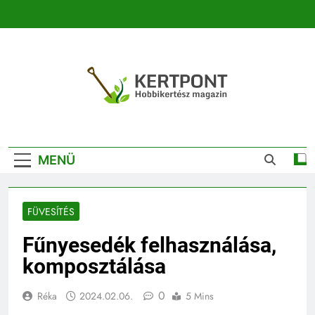
Ugrás
a
tartalomra
Kertpont
Kertpont Növénykereső És Növényhatározó
Kertészeti
MENÜ
Magazin |
Növénykereső És
FÜVESÍTÉS
Növényhatározó
Fűnyesedék felhasználása,
komposztálása
0
Réka
2024.02.06.
5 Mins