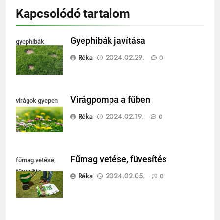
Kapcsolódó tartalom
Gyephibák javítása
gyephibák
Réka
2024.02.29.
0
Virágpompa a fűben
virágok gyepen
Réka
2024.02.19.
0
Fűmag vetése, füvesítés
fűmag vetése,
füvesítés
Réka
2024.02.05.
0