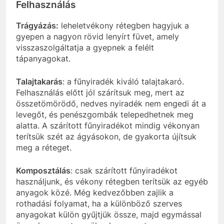
Felhasználás
Trágyázás:
leheletvékony rétegben hagyjuk a
gyepen a nagyon rövid lenyírt füvet, amely
visszaszolgáltatja a gyepnek a felélt
tápanyagokat.
Talajtakarás
: a fűnyiradék kiváló talajtakaró.
Felhasználás előtt jól szárítsuk meg, mert az
összetömörödő, nedves nyiradék nem engedi át a
levegőt, és penészgombák telepedhetnek meg
alatta. A szárított fűnyiradékot mindig vékonyan
terítsük szét az ágyásokon, de gyakorta újítsuk
meg a réteget.
Komposztálás
: csak szárított fűnyiradékot
használjunk, és vékony rétegben terítsük az egyéb
anyagok közé. Még kedvezőbben zajlik a
rothadási folyamat, ha a különböző szerves
anyagokat külön gyűjtjük össze, majd egymással