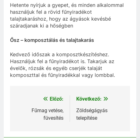
Hetente nyírjuk a gyepet, és minden alkalommal
használjuk fel a rövid fűnyiradékot
talajtakaráshoz, hogy az ágyások kevésbé
száradjanak ki a hőségben
Ősz – komposztálás és talajtakarás
Kedvező időszak a komposztkészítéshez.
Használjuk fel a fűnyiradékot is. Takarjuk az
évelők, rózsák és egyéb cserjék talaját
komposzttal és fűnyiradékkal vagy lombbal.
Előző:
Következő:
Bejegyzés
navigáció
Fűmag vetése,
Zöldségágyás
füvesítés
telepítése