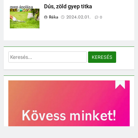
Dús, zöld gyep titka
gyep ápolása
Réka
2024.02.01.
0
Keresés: