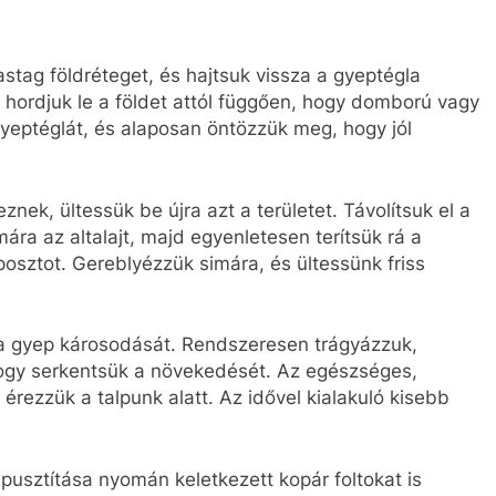
astag földréteget, és hajtsuk vissza a gyeptégla
gy hordjuk le a földet attól függően, hogy domború vagy
yeptéglát, és alaposan öntözzük meg, hogy jól
nek, ültessük be újra azt a területet. Távolítsuk el a
imára az altalajt, majd egyenletesen terítsük rá a
osztot. Gereblyézzük simára, és ültessünk friss
a gyep károsodását. Rendszeresen trágyázzuk,
ogy serkentsük a növekedését. Az egészséges,
rezzük a talpunk alatt. Az idővel kialakuló kisebb
 pusztítása nyomán keletkezett kopár foltokat is