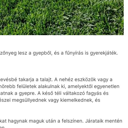
őnyeg lesz a gyepből, és a fűnyírás is gyerekjáték.
vésbé takarja a talajt. A nehéz eszközök vagy a
rebb felületek alakulnak ki, amelyektől egyenetlen
hatnak a gyepre. A késő téli váltakozó fagyás és
részei megsüllyednek vagy kiemelkednek, és
kat hagynak maguk után a felszínen. Járataik mentén
en.