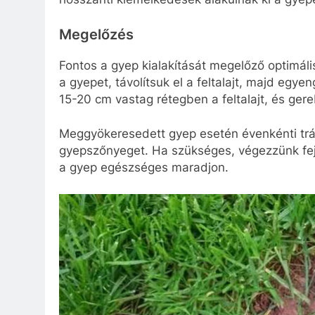
Megelőzés
Fontos a gyep kialakítását megelőző optimális
a gyepet, távolítsuk el a feltalajt, majd egyen
15-20 cm vastag rétegben a feltalajt, és ger
Meggyökeresedett gyep esetén évenkénti trág
gyepszőnyeget. Ha szükséges, végezzünk fej
a gyep egészséges maradjon.