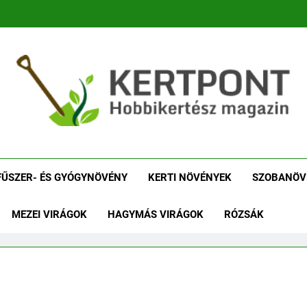
tpont Kertészeti Maga
Növénykereső És Növényhatározó
Növényha
FŰSZER- ÉS GYÓGYNÖVÉNY
KERTI NÖVÉNYEK
SZOBANÖV
MEZEI VIRÁGOK
HAGYMÁS VIRÁGOK
RÓZSÁK