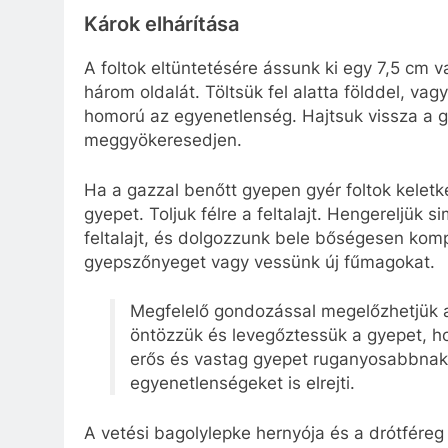
Károk elhárítása
A foltok eltüntetésére ássunk ki egy 7,5 cm v
három oldalát. Töltsük fel alatta földdel, va
homorú az egyenetlenség. Hajtsuk vissza a g
meggyökeresedjen.
Ha a gazzal benőtt gyepen gyér foltok keletkez
gyepet. Toljuk félre a feltalajt. Hengereljük s
feltalajt, és dolgozzunk bele bőségesen komp
gyepszőnyeget vagy vessünk új fűmagokat.
Megfelelő gondozással megelőzhetjük 
öntözzük és levegőztessük a gyepet, h
erős és vastag gyepet ruganyosabbnak é
egyenetlenségeket is elrejti.
A vetési bagolylepke hernyója és a drótféreg