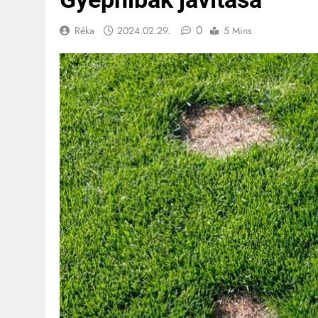
0
Réka
2024.02.29.
5 Mins