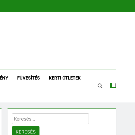
zin | Növénykereső És
tározó
ÉNY
FÜVESÍTÉS
KERTI ÖTLETEK
Keresés: