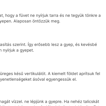
 hogy a füvet ne nyírjuk tarra és ne tegyük tönkre a
 gyepen. Alaposan öntözzük meg.
asítás szerint. Így erősebb lesz a gyep, és kevésbé
 nyírjuk a gyepet.
eges késű vertikulálót. A kiemelt földet aprítsuk fel
gyenetlenségeket ásóval egyengessük el.
 magát vízzel. ne lépjünk a gyepre. Ha nehéz talicskát