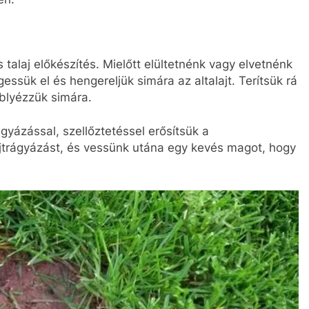
 talaj előkészítés. Mielőtt elültetnénk vagy elvetnénk
gessük el és hengereljük simára az altalajt. Terítsük rá
eblyézzük simára.
yázással, szellőztetéssel erősítsük a
trágyázást, és vessünk utána egy kevés magot, hogy