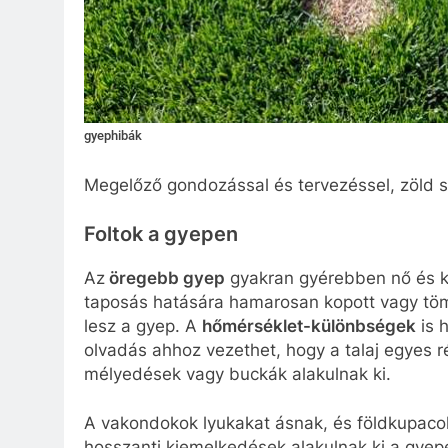
gyephibák
Megelőző gondozással és tervezéssel, zöld sz
Foltok a gyepen
Az
öregebb gyep
gyakran gyérebben nő és ke
taposás hatására hamarosan kopott vagy tömö
lesz a gyep. A
hőmérséklet-különbségek
is 
olvadás ahhoz vezethet, hogy a talaj egyes 
mélyedések vagy buckák alakulnak ki.
A vakondokok lyukakat ásnak, és földkupaco
hosszanti kiemelkedések alakulnak ki a gyep