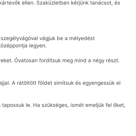
kártevők ellen. Szaküzletben kérjünk tanácsot, és
y szegélyvágóval vágjuk be a mélyedést
özéppontja legyen.
ereket. Óvatosan fordítsuk meg mind a négy részt.
jjal. A rátöltött földet simítsuk és egyengessük el
tapossuk le. Ha szükséges, ismét emeljük fel őket,