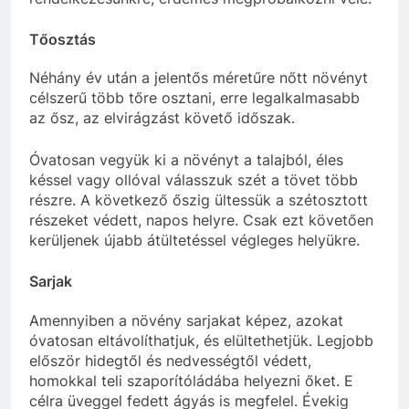
Tőosztás
Néhány év után a jelentős méretűre nőtt növényt
célszerű több tőre osztani, erre legalkalmasabb
az ősz, az elvirágzást követő időszak.
Óvatosan vegyük ki a növényt a talajból, éles
késsel vagy ollóval válasszuk szét a tövet több
részre. A következő őszig ültessük a szétosztott
részeket védett, napos helyre. Csak ezt követően
kerüljenek újabb átültetéssel végleges helyükre.
Sarjak
Amennyiben a növény sarjakat képez, azokat
óvatosan eltávolíthatjuk, és elültethetjük. Legjobb
először hidegtől és nedvességtől védett,
homokkal teli szaporítóládába helyezni őket. E
célra üveggel fedett ágyás is megfelel. Évekig