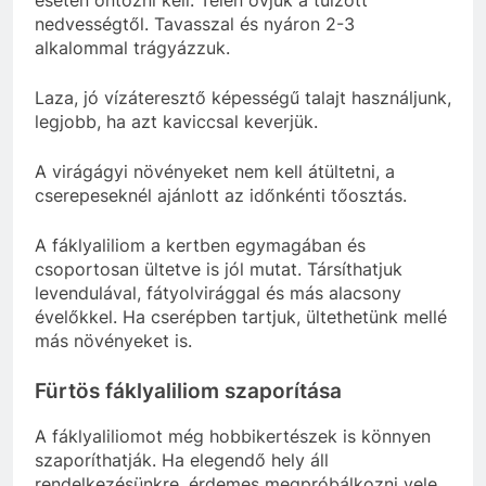
esetén öntözni kell. Télen óvjuk a túlzott
nedvességtől. Tavasszal és nyáron 2-3
alkalommal trágyázzuk.
Laza, jó vízáteresztő képességű talajt használjunk,
legjobb, ha azt kaviccsal keverjük.
A virágágyi növényeket nem kell átültetni, a
cserepeseknél ajánlott az időnkénti tőosztás.
A fáklyaliliom a kertben egymagában és
csoportosan ültetve is jól mutat. Társíthatjuk
levendulával, fátyolvirággal és más alacsony
évelőkkel. Ha cserépben tartjuk, ültethetünk mellé
más növényeket is.
Fürtös fáklyaliliom szaporítása
A fáklyaliliomot még hobbikertészek is könnyen
szaporíthatják. Ha elegendő hely áll
rendelkezésünkre, érdemes megpróbálkozni vele.