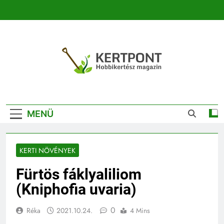
Ugrás
a
tartalomra
Kertpont
Kertpont Növénykereső És Növényhatározó
Kertészeti
MENÜ
Magazin |
Növénykereső És
KERTI NÖVÉNYEK
Növényhatározó
Fürtös fáklyaliliom
(Kniphofia uvaria)
0
Réka
2021.10.24.
4 Mins