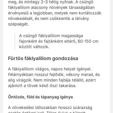
meg, és mintegy 2-3 hétig nyílnak. A csüngő
fáklyaliliom alacsony növények társaságában
érvényesül a legjobban, melyek nem korlátozzák
növekedését, és nem csökkentik a látvány
szépségét.
A csüngő fáklyaliliom magassága
fajonként és fajtánként eltérő, 60-150 cm
között változik.
Fürtös fáklyaliliom gondozása
A fáklyaliliom világos, napos helyet igényel.
Félárnyékban rosszul fejlődik, vékony marad, és
alig virágzik. Nem minden fajtája télálló, ezért
ajánlott a tövek késő őszi takarása.
Öntözés, föld és tápanyag igénye
A növekedési időszakban hosszú szárazság