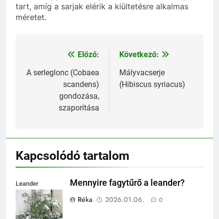
tart, amíg a sarjak elérik a kiültetésre alkalmas
méretet.
Előző:
Következő:
Bejegyzés
navigáció
A serleglonc (Cobaea
Mályvacserje
scandens)
(Hibiscus syriacus)
gondozása,
szaporítása
Kapcsolódó tartalom
Mennyire fagytűrő a leander?
Leander
fagytűrése
Réka
2026.01.06.
0