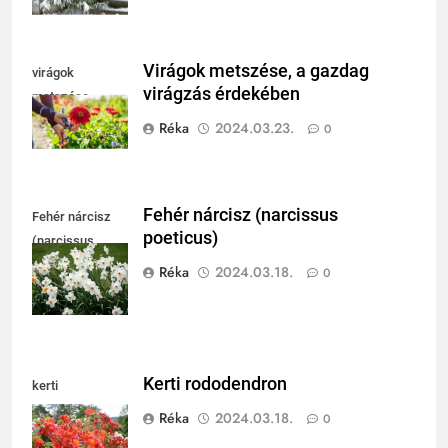
Virágok metszése, a gazdag
virágok
virágzás érdekében
metszése
Réka
2024.03.23.
0
Fehér nárcisz (narcissus
Fehér nárcisz
poeticus)
(narcissus
poeticus)
Réka
2024.03.18.
0
Kerti rododendron
kerti
rododendron
Réka
2024.03.18.
0