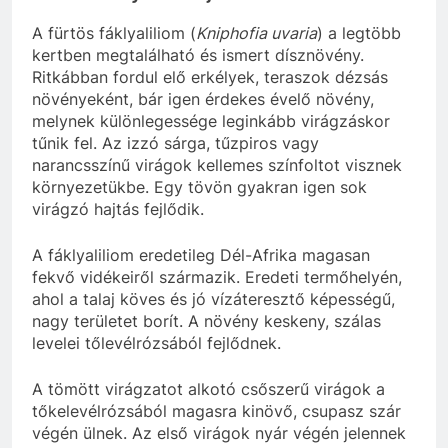
A fürtös fáklyaliliom (
Kniphofia uvaria
) a legtöbb
kertben megtalálható és ismert dísznövény.
Ritkábban fordul elő erkélyek, teraszok dézsás
növényeként, bár igen érdekes évelő növény,
melynek különlegessége leginkább virágzáskor
tűnik fel. Az izzó sárga, tűzpiros vagy
narancsszínű virágok kellemes színfoltot visznek
környezetükbe. Egy tövön gyakran igen sok
virágzó hajtás fejlődik.
A fáklyaliliom eredetileg Dél-Afrika magasan
fekvő vidékeiről származik. Eredeti termőhelyén,
ahol a talaj köves és jó vízáteresztő képességű,
nagy területet borít. A növény keskeny, szálas
levelei tőlevélrózsából fejlődnek.
A tömött virágzatot alkotó csőszerű virágok a
tőkelevélrózsából magasra kinövő, csupasz szár
végén ülnek. Az első virágok nyár végén jelennek