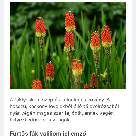
A fáklyaliliom szép és különleges növény. A
hosszú, keskeny levelekből álló tőlevélrózsából
nyár végén magas szár fejlődik, ennek végén
helyezkednek el a virágok.
Fürtös fáklyaliliom jellemzői