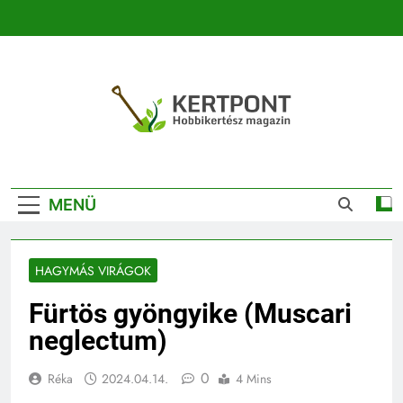
Ugrás
a
tartalomra
Kertpont
Kertpont Növénykereső És Növényhatározó
Kertészeti
MENÜ
Magazin |
Növénykereső És
HAGYMÁS VIRÁGOK
Növényhatározó
Fürtös gyöngyike (Muscari
neglectum)
0
Réka
2024.04.14.
4 Mins