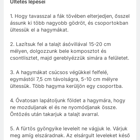
Ültetés lépései
1. Hogy tavasszal a fák tövében elterjedjen, ősszel
ássunk ki több nagyobb gödröt, és csoportokban
ültessük el a hagymákat.
2. Lazítsuk fel a talajt ásóvillával 15-20 cm
mélyen, dolgozzunk bele komposztot és
csontlisztet, majd gereblyézzük simára a felületet.
3. A hagymákat csúcsos végükkel felfelé,
egymástól 7,5 cm távolságra, 5-10 cm mélyre
ültessük. Több hagyma kerüljön egy csoportba.
4. Óvatosan lapátoljunk földet a hagymára, hogy
ne mozduljanak el és ne nyomódjanak össze.
Öntözés után takarjuk a talajt avarral.
5. A fürtös gyöngyike leveleit ne vágjuk le. Várjuk
meg amíg elszáradnak. Az elsárgult leveleket késő