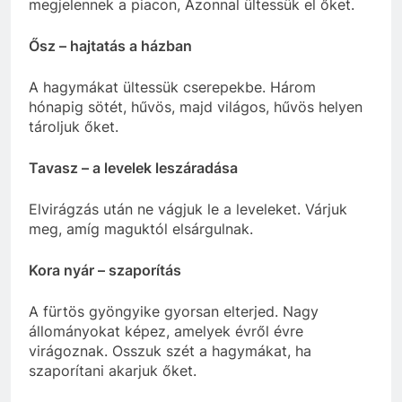
megjelennek a piacon, Azonnal ültessük el őket.
Ősz – hajtatás a házban
A hagymákat ültessük cserepekbe. Három
hónapig sötét, hűvös, majd világos, hűvös helyen
tároljuk őket.
Tavasz – a levelek leszáradása
Elvirágzás után ne vágjuk le a leveleket. Várjuk
meg, amíg maguktól elsárgulnak.
Kora nyár – szaporítás
A fürtös gyöngyike gyorsan elterjed. Nagy
állományokat képez, amelyek évről évre
virágoznak. Osszuk szét a hagymákat, ha
szaporítani akarjuk őket.