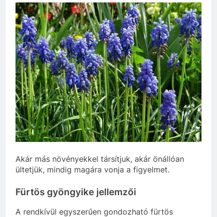
Akár más növényekkel társítjuk, akár önállóan
ültetjük, mindig magára vonja a figyelmet.
Fürtös gyöngyike jellemzői
A rendkívül egyszerűen gondozható fürtös