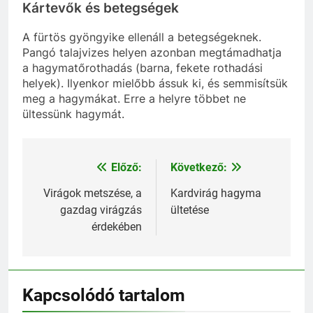
Kártevők és betegségek
A fürtös gyöngyike ellenáll a betegségeknek.
Pangó talajvizes helyen azonban megtámadhatja
a hagymatőrothadás (barna, fekete rothadási
helyek). Ilyenkor mielőbb ássuk ki, és semmisítsük
meg a hagymákat. Erre a helyre többet ne
ültessünk hagymát.
Előző:
Következő:
Bejegyzés
navigáció
Virágok metszése, a
Kardvirág hagyma
gazdag virágzás
ültetése
érdekében
Kapcsolódó tartalom