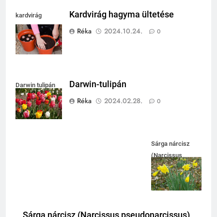
Kardvirág hagyma ültetése
kardvirág
ültetése
Réka
2024.10.24.
0
Darwin-tulipán
Darwin tulipán
Réka
2024.02.28.
0
Sárga nárcisz
(Narcissus
pseudonarcissus)
Sárga nárcisz (Narcissus pseudonarcissus)