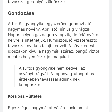
tavasszal gereblyézzük össze.
Gondozása
A fürtös gyöngyike egyszerűen gondozható
hagymás növény. Áprilistól júniusig virágzik.
Napos helyen gazdagon virágzik, de félárnyékos
helyre is ültethetjük. Humuszos, jó vízáteresztő,
tavasszal nyirkos talajt kedveli. A növekedési
időszakon kívül a hagymák száraz, pangó víztől
mentes helyen érzik jól magukat.
A fürtös gyöngyike nem kedveli az
ásványi trágyát. A tápanyag-utánpótlás
érdekében tavasszal adjunk neki
komposztot.
Kora ősz – ültetés
Egészséges hagymákat vásároljunk, amint