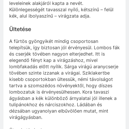
leveleinek alakjáról kapta a nevét.
Különlegességét tavasszal nyíló, kétszínű – felül
kék, alul ibolyaszínű – virágzata adja.
Ültetése
A fürtös gyöngyikét mindig csoportosan
telepítsük, így biztosan jól érvényesül. Lombos fák
és cserjék tövében nagyon elterjedhet. Itt is
elegendő fényt kap a virágzáshoz, mivel
lombfakadás előtt nyílik. Sárga virágú aranycserje
tövében szinte izzanak a virágai. Sziklakertbe
kisebb csoportokban ültessük, némi távolságot
tartva a szomszédos növényektől, hogy díszes
lombozatuk is érvényesülhessen. Kora tavaszi
ágyásban a kék különböző árnyalatai jól illenek a
tulipánokhoz és nárciszokhoz. Ládában és
dézsában ugyanolyan elbűvölően mutat, mint
virágágyásban.