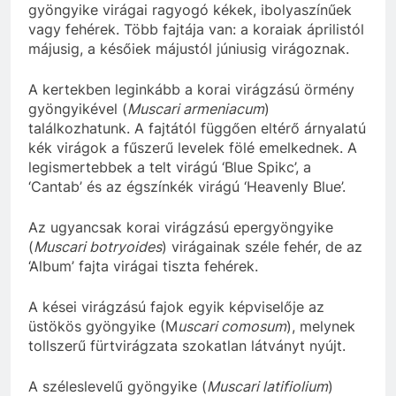
gyöngyike virágai ragyogó kékek, ibolyaszínűek
vagy fehérek. Több fajtája van: a koraiak áprilistól
májusig, a későiek májustól júniusig virágoznak.
A kertekben leginkább a korai virágzású örmény
gyöngyikével (
Muscari armeniacum
)
találkozhatunk. A fajtától függően eltérő árnyalatú
kék virágok a fűszerű levelek fölé emelkednek. A
legismertebbek a telt virágú ‘Blue Spikc’, a
‘Cantab’ és az égszínkék virágú ‘Heavenly Blue’.
Az ugyancsak korai virágzású epergyöngyike
(
Muscari botryoides
) virágainak széle fehér, de az
‘Album’ fajta virágai tiszta fehérek.
A kései virágzású fajok egyik képviselője az
üstökös gyöngyike (M
uscari comosum
), melynek
tollszerű fürtvirágzata szokatlan látványt nyújt.
A széleslevelű gyöngyike (
Muscari latifiolium
)