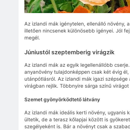
Az izlandi mák igénytelen, ellenálló növény, 
illetően nincsenek különösebb igényei. Jól fej
megél.
Júniustól szeptemberig virágzik
Az izlandi mák az egyik legellenállóbb cserj
anyanövény tulajdonképpen csak két évig él
utánpótlásról. Az izlandi mák igazi szépsége
virágban rejlik. Többnyire sárga színű virágot
Szemet gyönyörködtető látvány
Az izlandi mák ideális kerti növény, ugyanis
ültetik, de a terasz kőlapjai között is gyökere
szegélyeként is. Bár a növényt csak a szabad