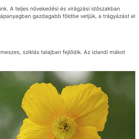
nk. A teljes növekedési és virágzási időszakban
tápanyagban gazdagabb földbe vetjük, a trágyázást el
eszes, sziklás talajban fejlődik. Az izlandi mákot