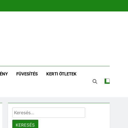
zin | Növénykereső És
tározó
ÉNY
FÜVESÍTÉS
KERTI ÖTLETEK
Keresés: