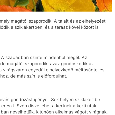
amely magától szaporodik. A talajt és az elhelyezést
lődik a sziklakertben, és a terasz kövei között is
e. A szabadban szinte mindenhol megél. Az
, de magától szaporodik, azaz gondoskodik az
 a virágszáron egyedül elhelyezkedő méltóságteljes
 hoz, de más szín is előfordulhat.
 kevés gondozást igényel. Sok helyen sziklakertbe
t ereszt. Szép dísze lehet a kertnek a kerti utak
ban nevelhetjük, kitűnően alkalmas vágott virágnak.