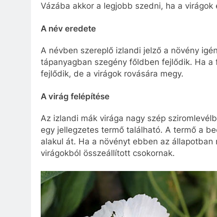
Vázába akkor a legjobb szedni, ha a virágok 
A név eredete
A névben szereplő izlandi jelző a növény igé
tápanyagban szegény főldben fejlődik. Ha a 
fejlődik, de a virágok rovására megy.
A virág felépítése
Az izlandi mák virága nagy szép sziromlevél
egy jellegzetes termő található. A termő a b
alakul át. Ha a növényt ebben az állapotban m
virágokból összeállított csokornak.