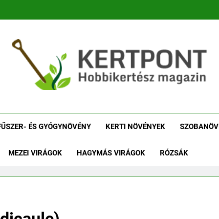
tpont Kertészeti Maga
Növénykereső És Növényhatározó
Növényha
FŰSZER- ÉS GYÓGYNÖVÉNY
KERTI NÖVÉNYEK
SZOBANÖV
MEZEI VIRÁGOK
HAGYMÁS VIRÁGOK
RÓZSÁK
dicaule)