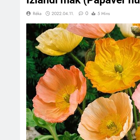
0
Réka
2022.04.11.
5 Mins