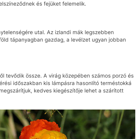
elszíneződnek és fejüket felemelik.
nytelenségére utal. Az izlandi mák legszebben
föld tápanyagban gazdag, a levélzet ugyan jobban
ből tevődik össze. A virág közepében számos porzó és
eérési időszakban kis lámpásra hasonlító terméstokká
egszárítjuk, kedves kiegészítője lehet a szárított