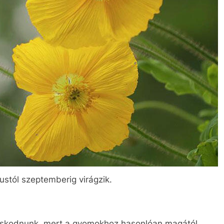
iustól szeptemberig virágzik.
doskodnunk, mert a gyomokhoz hasonlóan magától