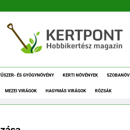
tpont Kertészeti Maga
Növénykereső És Növényhatározó
Növényha
FŰSZER- ÉS GYÓGYNÖVÉNY
KERTI NÖVÉNYEK
SZOBANÖV
MEZEI VIRÁGOK
HAGYMÁS VIRÁGOK
RÓZSÁK
ozása