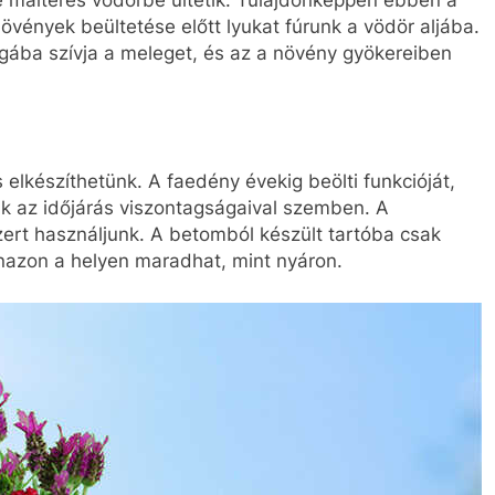
e malteres vödörbe ültetik. Tulajdonképpen ebben a
vények beültetése előtt lyukat fúrunk a vödör aljába.
ába szívja a meleget, és az a növény gyökereiben
elkészíthetünk. A faedény évekig beölti funkcióját,
k az időjárás viszontagságaival szemben. A
ert használjunk. A betomból készült tartóba csak
anazon a helyen maradhat, mint nyáron.