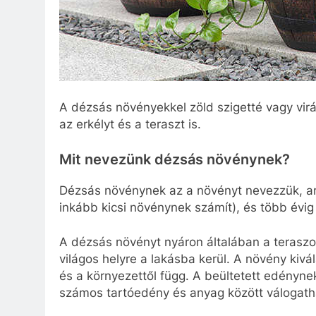
A dézsás növényekkel zöld szigetté vagy virá
az erkélyt és a teraszt is.
Mit nevezünk dézsás növénynek?
Dézsás növénynek az a növényt nevezzük, am
inkább kicsi növénynek számít), és több év
A dézsás növényt nyáron általában a teraszon
világos helyre a lakásba kerül. A növény kivá
és a környezettől függ. A beültetett edényn
számos tartóedény és anyag között válogath