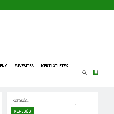
zin | Növénykereső És
tározó
ÉNY
FÜVESÍTÉS
KERTI ÖTLETEK
Keresés: