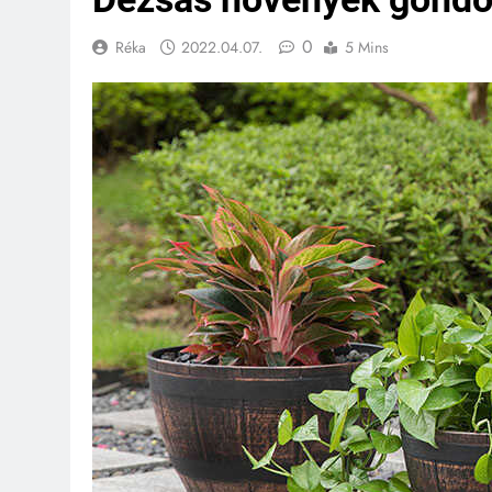
0
Réka
2022.04.07.
5 Mins