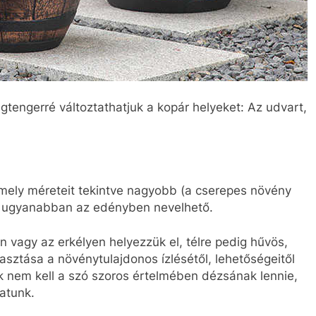
gtengerré változtathatjuk a kopár helyeket: Az udvart,
ely méreteit tekintve nagyobb (a cserepes növény
ig ugyanabban az edényben nevelhető.
 vagy az erkélyen helyezzük el, télre pedig hűvös,
lasztása a növénytulajdonos ízlésétől, lehetőségeitől
ek nem kell a szó szoros értelmében dézsának lennie,
atunk.