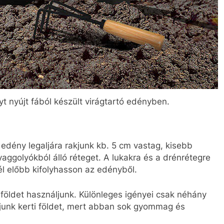
yt nyújt fából készült virágtartó edényben.
 edény legaljára rakjunk kb. 5 cm vastag, kisebb
ggolyókból álló réteget. A lukakra és a drénrétegre
él előbb kifolyhasson az edényből.
öldet használjunk. Különleges igényei csak néhány
junk kerti földet, mert abban sok gyommag és