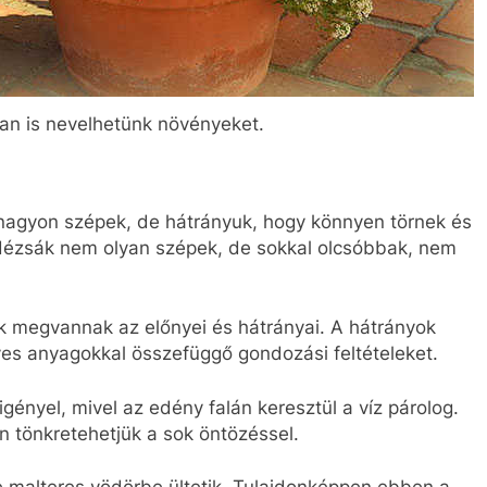
an is nevelhetünk növényeket.
nagyon szépek, de hátrányuk, hogy könnyen törnek és
 dézsák nem olyan szépek, de sokkal olcsóbbak, nem
 megvannak az előnyei és hátrányai. A hátrányok
es anyagokkal összefüggő gondozási feltételeket.
gényel, mivel az edény falán keresztül a víz párolog.
 tönkretehetjük a sok öntözéssel.