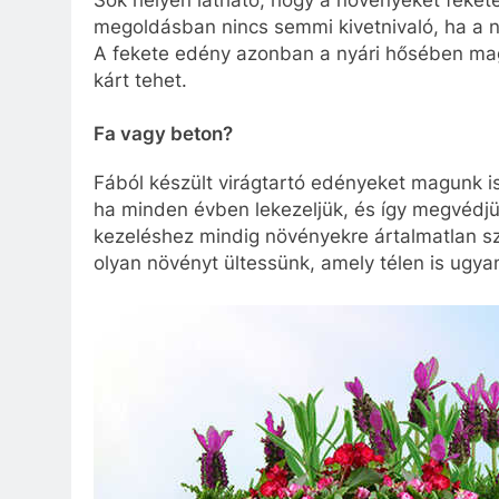
Sok helyen látható, hogy a növényeket feket
megoldásban nincs semmi kivetnivaló, ha a nö
A fekete edény azonban a nyári hősében mag
kárt tehet.
Fa vagy beton?
Fából készült virágtartó edényeket magunk is 
ha minden évben lekezeljük, és így megvédjü
kezeléshez mindig növényekre ártalmatlan sz
olyan növényt ültessünk, amely télen is ugy