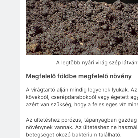
A legtöbb nyári virág szép látván
Megfelelő földbe megfelelő növény
A virágtartó alján mindig legyenek lyukak. Az
kövekből, cserépdarabokból vagy égetett agya
azért van szükség, hogy a felesleges víz min
Az ültetéshez porózus, tápanyagban gazdag f
növénynek vannak. Az ültetéshez ne használ
betegséget okozó baktérium található.