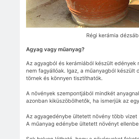
Régi kerámia dézsáb
Agyag vagy műanyag?
Az agyagból és kerámiából készült edények 
nem fagyállóak. Igaz, a műanyagból készült
törnek és könnyen tisztíthatók.
A növények szempontjából mindkét anyagnak
azonban kiküszöbölhetők, ha ismerjük az egy
Az agyagedénybe ültetett növény több vizet i
A műanyag edénybe ültetett növényt ellenben