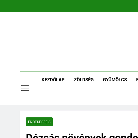
Ugrás
a
tartalomra
Ker
Kertpont 
KEZDŐLAP
ZÖLDSÉG
GYÜMÖLCS
ÉRDEKESSÉG
Dézsás növények gond