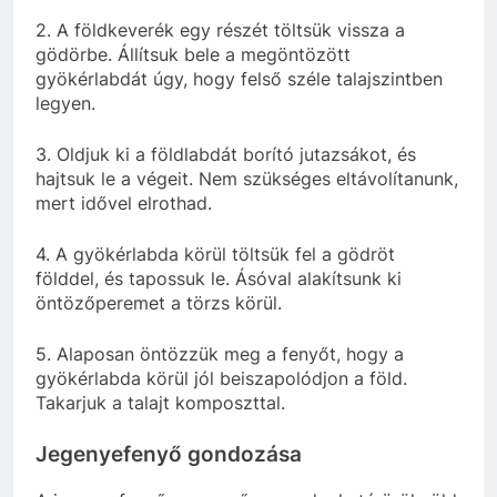
2. A földkeverék egy részét töltsük vissza a
gödörbe. Állítsuk bele a megöntözött
gyökérlabdát úgy, hogy felső széle talajszintben
legyen.
3. Oldjuk ki a földlabdát borító jutazsákot, és
hajtsuk le a végeit. Nem szükséges eltávolítanunk,
mert idővel elrothad.
4. A gyökérlabda körül töltsük fel a gödröt
földdel, és tapossuk le. Ásóval alakítsunk ki
öntözőperemet a törzs körül.
5. Alaposan öntözzük meg a fenyőt, hogy a
gyökérlabda körül jól beiszapolódjon a föld.
Takarjuk a talajt komposzttal.
Jegenyefenyő gondozása