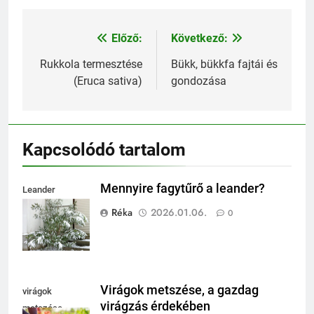
Előző:
Következő:
Bejegyzés
navigáció
Rukkola termesztése
Bükk, bükkfa fajtái és
(Eruca sativa)
gondozása
Kapcsolódó tartalom
Mennyire fagytűrő a leander?
Leander
fagytűrése
Réka
2026.01.06.
0
Virágok metszése, a gazdag
virágok
virágzás érdekében
metszése