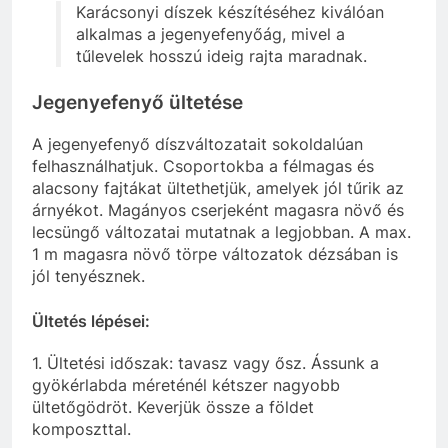
Karácsonyi díszek készítéséhez kiválóan
alkalmas a jegenyefenyőág, mivel a
tűlevelek hosszú ideig rajta maradnak.
Jegenyefenyő ültetése
A jegenyefenyő díszváltozatait sokoldalúan
felhasználhatjuk. Csoportokba a félmagas és
alacsony fajtákat ültethetjük, amelyek jól tűrik az
árnyékot. Magányos cserjeként magasra növő és
lecsüngő változatai mutatnak a legjobban. A max.
1 m magasra növő törpe változatok dézsában is
jól tenyésznek.
Ültetés lépései:
1. Ültetési időszak: tavasz vagy ősz. Ássunk a
gyökérlabda méreténél kétszer nagyobb
ültetőgödröt. Keverjük össze a földet
komposzttal.