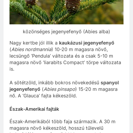
közönséges jegenyefenyő (Abies alba)
Nagy kertbe jól illik a
kaukázusi jegenyefenyő
(
Abies nordmannia
) 10-20 m magasra növő,
lecsüngő ‘Pendula’ változata és a csak 5-10 m
magasra növő ‘liarabits Compact’ törpe változata
is.
A sötétzöld, inkább bokros növekedésű
spanyol
jegenyefenyő
(
Abies pinsapo
) 15-20 m magasra
nő. A ‘Glauca’ fajta kékeszöld.
Észak-Amerikai fajták
Észak-Amerikából több faja származik. A 30 m
magasra növő kékeszöld, hosszú tűlevelű