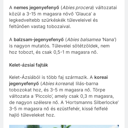
A
nemes jegenyefenyő
(
Abies procera
) változatai
közül a 3-15 m magasra növő ‘Glauca’ a
legkedveltebb szürkéskék tűleveleivel és
feltűnően vastag tobozaival.
A
balzsam-jegenyefenyő
(
Abies balsamea
‘Nana’)
is nagyon mutatós. Tűlevelei sötétzöldek, nem
hoz tobozt, és csak 0,5-1 m magasra nő.
Kelet-ázsiai fajták
Kelet-Ázsiából is több faj származik. A
koreai
jegenyefenyő
(
Abies koreana
) lilás-barna
tobozokat hoz, és 3-5 m magasra nő. Törpe
változata a ‘Piccolo’, amely csak 0,3 m magasra,
de nagyon szélesre nő. A ‘Hortsmanns Silberlocke’
3-5 m magasra nő és ezüstfehér, kissé felfelé
hajló tűleveleket hoz.