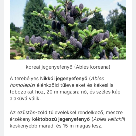
koreai jegenyefenyő (Abies koreana)
A terebélyes N
ikkói jegenyefenyő
(
Abies
homolepis
) élénkzöld tűleveleket és kékeslila
tobozokat hoz, 20 m magasra nő, és széles kúp
alakúvá válik.
Az ezüstös-zöld tűlevelekkel rendelkező, mészre
érzékeny
kéktobozú jegenyefenyő
(
Abies veitchii
)
keskenyebb marad, és 15 m magas lesz.