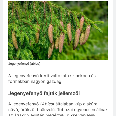
Jegenyefenyő (abies)
A jegenyefenyő kerti változata színekben és
formákban nagyon gazdag.
Jegenyefenyő fajták jellemzői
A jegenyefenyő (
Abies
) általában kúp alakúra
növő, örökzöld tűlevelű. Tobozai egyenesen állnak
az ágakon. Miután megértek, pikkelyleveleik