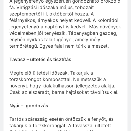
A jegenyefenyő egyszerűen gondozható örökzöld
fa. Virágzási időszaka május, tobozait
szeptembertől ill. októbertől hozza. A
félárnyékos, árnyékos helyet kedveli. A Kolorádói
jegenyefenyő a napfényt is kedveli. Más növények
védelmében jól tenyészik. Tápanyagban gazdag,
enyhén nyirkos talajt igényel, amely mély
termőrétegű. Egyes fajai nem tűrik a meszet.
Tavasz – ültetés és tisztítás
Megfelelő ültetési időszak. Takarjuk a
törzskorongot komposzttal. Ne metsszük a
növényt, hogy kialakulhasson jellegzetes alakja.
Csak az elszáradt, barna hajtásokat távolítsuk el.
Nyár – gondozás
Tartós szárazság esetén öntözzük a fenyőt, és
takarjuk a törzskorongját. A tavasszal ültetett