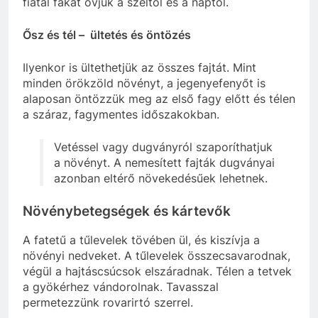
fiatal fákat óvjuk a széltől és a naptól.
Ősz és tél – ültetés és öntözés
Ilyenkor is ültethetjük az összes fajtát. Mint
minden örökzöld növényt, a jegenyefenyőt is
alaposan öntözzük meg az első fagy előtt és télen
a száraz, fagymentes időszakokban.
Vetéssel vagy dugványról szaporíthatjuk
a növényt. A nemesített fajták dugványai
azonban eltérő növekedésűek lehetnek.
Növénybetegségek és kártevők
A fatetű a tűlevelek tövében ül, és kiszívja a
növényi nedveket. A tűlevelek összecsavarodnak,
végül a hajtáscsúcsok elszáradnak. Télen a tetvek
a gyökérhez vándorolnak. Tavasszal
permetezzünk rovarirtó szerrel.