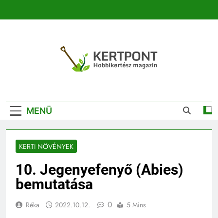
Ugrás
a
tartalomra
Kertpont
Kertpont Növénykereső És Növényhatározó
Kertészeti
MENÜ
Magazin |
Növénykereső És
KERTI NÖVÉNYEK
Növényhatározó
10. Jegenyefenyő (Abies)
bemutatása
0
Réka
2022.10.12.
5 Mins