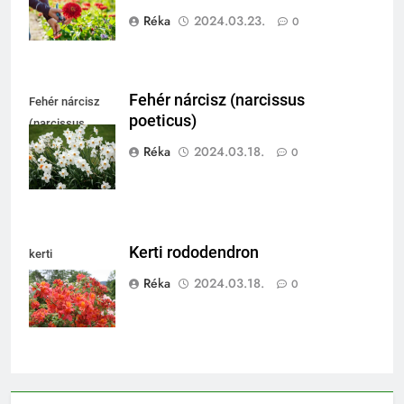
Réka
2024.03.23.
0
Fehér nárcisz (narcissus
Fehér nárcisz
poeticus)
(narcissus
poeticus)
Réka
2024.03.18.
0
Kerti rododendron
kerti
rododendron
Réka
2024.03.18.
0