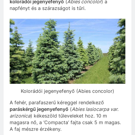
kolorádói jegenyefenyő
(
Abies concolor
) a
napfényt és a szárazságot is tűri.
Kolorádói jegenyefenyő (Abies concolor)
A fehér, parafaszerű kéreggel rendelkező
paráskérgű jegenyefenyő
(
Abies lasiocarpa var.
arizonica
) kékeszöld tűleveleket hoz. 10 m
magasra nő, a ‘Compacta’ fajta csak 5 m magas.
A faj mészre érzékeny.