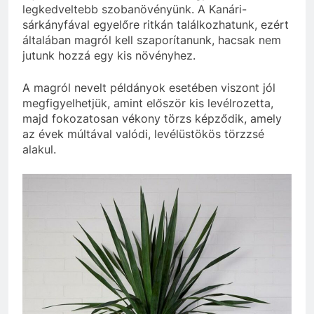
legkedveltebb szobanövényünk. A Kanári-
sárkányfával egyelőre ritkán találkozhatunk, ezért
általában magról kell szaporítanunk, hacsak nem
jutunk hozzá egy kis növényhez.
A magról nevelt példányok esetében viszont jól
megfigyelhetjük, amint először kis levélrozetta,
majd fokozatosan vékony törzs képződik, amely
az évek múltával valódi, levélüstökös törzzsé
alakul.