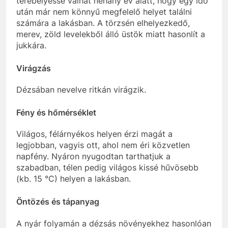
terebélyessé válhat néhány év alatt, hogy egy idő
után már nem könnyű megfelelő helyet találni
számára a lakásban. A törzsén elhelyezkedő,
merev, zöld levelekből álló üstök miatt hasonlít a
jukkára.
Virágzás
Dézsában nevelve ritkán virágzik.
Fény és hőmérséklet
Világos, félárnyékos helyen érzi magát a
legjobban, vagyis ott, ahol nem éri közvetlen
napfény. Nyáron nyugodtan tarthatjuk a
szabadban, télen pedig világos kissé hűvösebb
(kb. 15 °C) helyen a lakásban.
Öntözés és tápanyag
A nyár folyamán a dézsás növényekhez hasonlóan