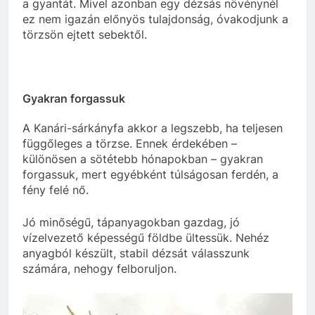
a gyantát. Mivel azonban egy dézsás növénynél
ez nem igazán előnyös tulajdonság, óvakodjunk a
törzsön ejtett sebektől.
Gyakran forgassuk
A Kanári-sárkányfa akkor a legszebb, ha teljesen
függőleges a törzse. Ennek érdekében –
különösen a sötétebb hónapokban – gyakran
forgassuk, mert egyébként túlságosan ferdén, a
fény felé nő.
Jó minőségű, tápanyagokban gazdag, jó
vízelvezető képességű földbe ültessük. Nehéz
anyagból készült, stabil dézsát válasszunk
számára, nehogy felboruljon.