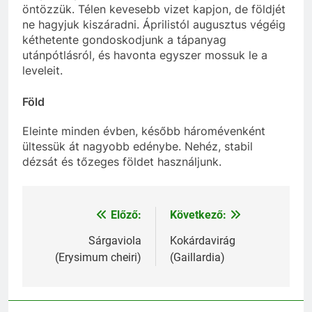
öntözzük. Télen kevesebb vizet kapjon, de földjét
ne hagyjuk kiszáradni. Áprilistól augusztus végéig
kéthetente gondoskodjunk a tápanyag
utánpótlásról, és havonta egyszer mossuk le a
leveleit.
Föld
Eleinte minden évben, később háromévenként
ültessük át nagyobb edénybe. Nehéz, stabil
dézsát és tőzeges földet használjunk.
Előző:
Következő:
Bejegyzés
navigáció
Sárgaviola
Kokárdavirág
(Erysimum cheiri)
(Gaillardia)