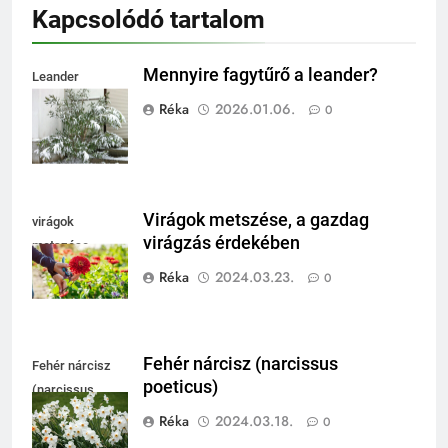
Kapcsolódó tartalom
Mennyire fagytűrő a leander?
Leander
fagytűrése
Réka
2026.01.06.
0
Virágok metszése, a gazdag
virágok
virágzás érdekében
metszése
Réka
2024.03.23.
0
Fehér nárcisz (narcissus
Fehér nárcisz
poeticus)
(narcissus
poeticus)
Réka
2024.03.18.
0