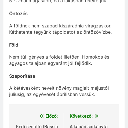
5 °C-nál magasabb, ha a lakásban teleltetjük.
Öntözés
A földnek nem szabad kiszáradnia virágzáskor.
Kéthetente tegyünk tápoldatot az öntözővízbe.
Föld
Nem túl igényes a földet illetően. Homokos és
agyagos talajban egyaránt jól fejlődik.
Szaporítása
A kétévesként nevelt növény magjait májustól
júliusig, az egyévesét áprilisban vessük.
Előző:
Következő:
Bejegyzés
Kerti seprűfű (Bassia
A kanári sárkányfa