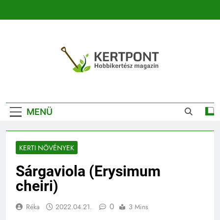
Ugrás
a
tartalomra
Kertpont
Kertpont Növénykereső És Növényhatározó
Kertészeti
MENÜ
Magazin |
Növénykereső És
KERTI NÖVÉNYEK
Növényhatározó
Sárgaviola (Erysimum
cheiri)
0
Réka
2022.04.21.
3 Mins