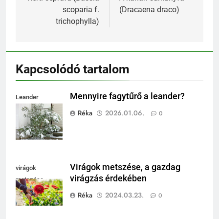
navigáció
scoparia f.
(Dracaena draco)
trichophylla)
Kapcsolódó tartalom
Mennyire fagytűrő a leander?
Leander
fagytűrése
Réka
2026.01.06.
0
Virágok metszése, a gazdag
virágok
virágzás érdekében
metszése
Réka
2024.03.23.
0