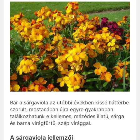
Bár a sárgaviola az utóbbi években kissé háttérbe
szorult, mostanában újra egyre gyakrabban
találkozhatunk e kellemes, mézédes illatú, sárga
és barna virágfürtű, szép virággal.
A sárgaviola jellemzői