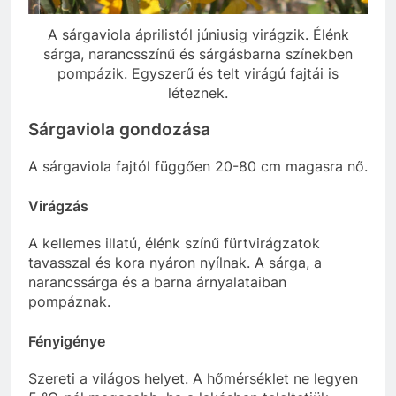
A sárgaviola áprilistól júniusig virágzik. Élénk
sárga, narancsszínű és sárgásbarna színekben
pompázik. Egyszerű és telt virágú fajtái is
léteznek.
Sárgaviola gondozása
A sárgaviola fajtól függően 20-80 cm magasra nő.
Virágzás
A kellemes illatú, élénk színű fürtvirágzatok
tavasszal és kora nyáron nyílnak. A sárga, a
narancssárga és a barna árnyalataiban
pompáznak.
Fényigénye
Szereti a világos helyet. A hőmérséklet ne legyen