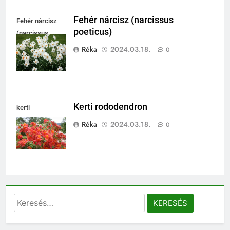
Fehér nárcisz (narcissus
Fehér nárcisz
poeticus)
(narcissus
poeticus)
Réka
2024.03.18.
0
Kerti rododendron
kerti
rododendron
Réka
2024.03.18.
0
Keresés: