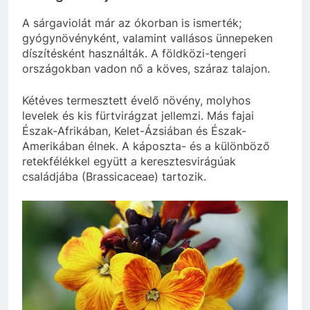
A sárgaviolát már az ókorban is ismerték;
gyógynövényként, valamint vallásos ünnepeken
díszítésként használták. A földközi-tengeri
országokban vadon nő a köves, száraz talajon.
Kétéves termesztett évelő növény, molyhos
levelek és kis fürtvirágzat jellemzi. Más fajai
Észak-Afrikában, Kelet-Ázsiában és Észak-
Amerikában élnek. A káposzta- és a különböző
retekfélékkel együtt a keresztesvirágúak
családjába (Brassicaceae) tartozik.