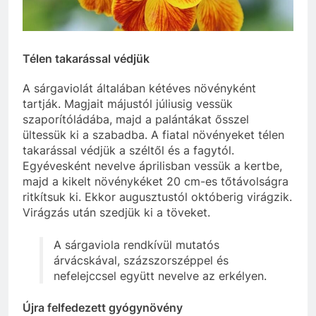
Télen takarással védjük
A sárgaviolát általában kétéves növényként
tartják. Magjait májustól júliusig vessük
szaporítóládába, majd a palántákat ősszel
ültessük ki a szabadba. A fiatal növényeket télen
takarással védjük a széltől és a fagytól.
Egyévesként nevelve áprilisban vessük a kertbe,
majd a kikelt növénykéket 20 cm-es tőtávolságra
ritkítsuk ki. Ekkor augusztustól októberig virágzik.
Virágzás után szedjük ki a töveket.
A sárgaviola rendkívül mutatós
árvácskával, százszorszéppel és
nefelejccsel együtt nevelve az erkélyen.
Újra felfedezett gyógynövény