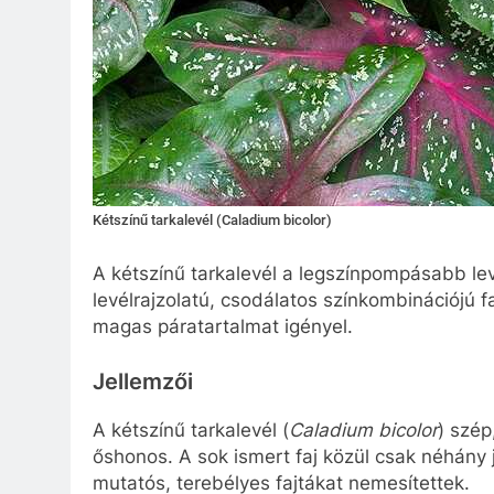
Kétszínű tarkalevél (Caladium bicolor)
A kétszínű tarkalevél a legszínpompásabb le
levélrajzolatú, csodálatos színkombinációjú f
magas páratartalmat igényel.
Jellemzői
A kétszínű tarkalevél (
Caladium bicolor
) szép
őshonos. A sok ismert faj közül csak néhány j
mutatós, terebélyes fajtákat nemesítettek.