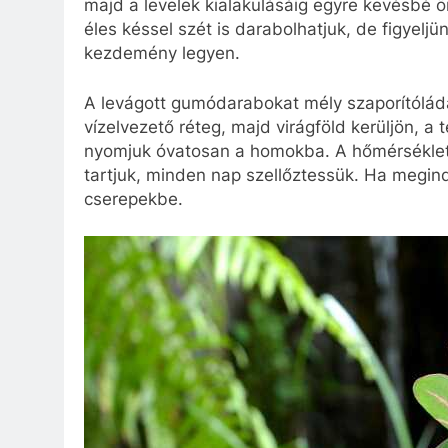
majd a levelek kialakulásáig egyre kevésbé 
éles késsel szét is darabolhatjuk, de figyel
kezdemény legyen.
A levágott gumódarabokat mély szaporítóládáb
vízelvezető réteg, majd virágföld kerüljön, 
nyomjuk óvatosan a homokba. A hőmérsékletet 
tartjuk, minden nap szellőztessük. Ha megin
cserepekbe.