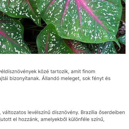
véldísznövények közé tartozik, amit finom
ajtái bizonyítanak. Állandó meleget, sok fényt és
, változatos levélszínű dísznövény. Brazília őserdeiben
utott el hozzánk, amelyekből különféle színű,