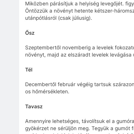
Miközben párásítjuk a helyiség levegőjét. figy
Öntözzük a növényt hetente kétszer-háromsz
utánpótlásról (csak júliusig).
Ősz
Szeptembertől novemberig a levelek fokozat
növényt, majd az elszáradt levelek levágása 
Tél
Decembertől február végéig tartsuk szárazon
os hőmérsékleten.
Tavasz
Amennyire lehetséges, távolítsuk el a gumóra
gyökérzet ne sérüljön meg. Tegyük a gumót fri