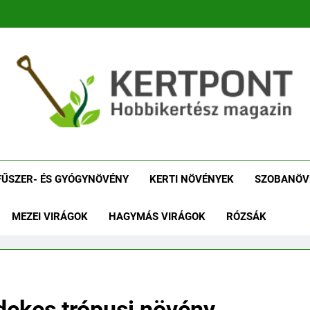
tpont Kertészeti Maga
Növénykereső És Növényhatározó
Növényha
FŰSZER- ÉS GYÓGYNÖVÉNY
KERTI NÖVÉNYEK
SZOBANÖV
MEZEI VIRÁGOK
HAGYMÁS VIRÁGOK
RÓZSÁK
rdekes trópusi növény