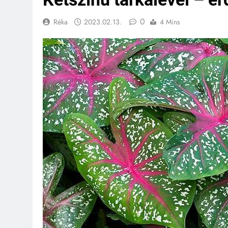
0
Réka
2023.02.13.
4 Mins