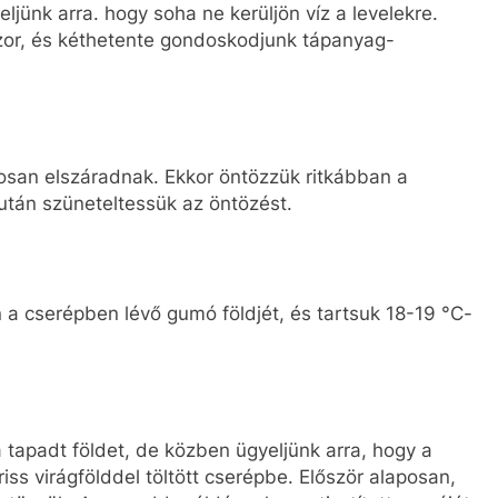
eljünk arra. hogy soha ne kerüljön víz a levelekre.
or, és kéthetente gondoskodjunk tápanyag-
osan elszáradnak. Ekkor öntözzük ritkábban a
után szüneteltessük az öntözést.
 a cserépben lévő gumó földjét, és tartsuk 18-19 °C-
 tapadt földet, de közben ügyeljünk arra, hogy a
ss virágfölddel töltött cserépbe. Először alaposan,