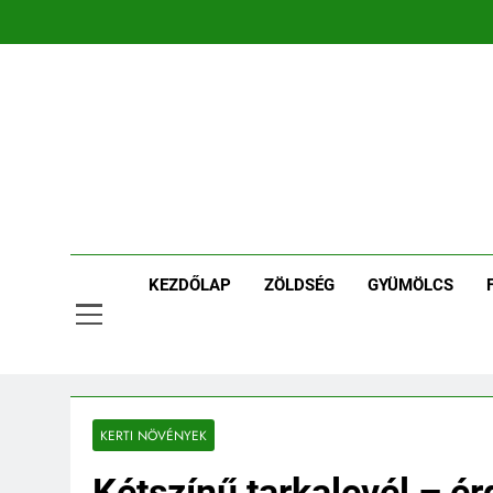
Ugrás
a
tartalomra
Ker
Kertpont 
KEZDŐLAP
ZÖLDSÉG
GYÜMÖLCS
KERTI NÖVÉNYEK
Kétszínű tarkalevél – é