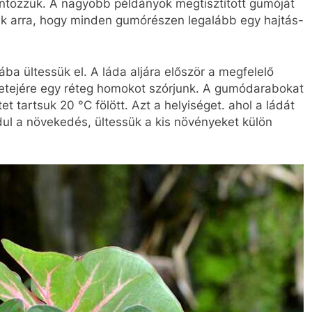
öntözzük. A nagyobb példányok megtisztított gumóját
jünk arra, hogy minden gumórészen legalább egy hajtás-
a ültessük el. A láda aljára először a megfelelő
a tetejére egy réteg homokot szórjunk. A gumódarabokat
tartsuk 20 °C fölött. Azt a helyiséget. ahol a ládát
dul a növekedés, ültessük a kis növényeket külön