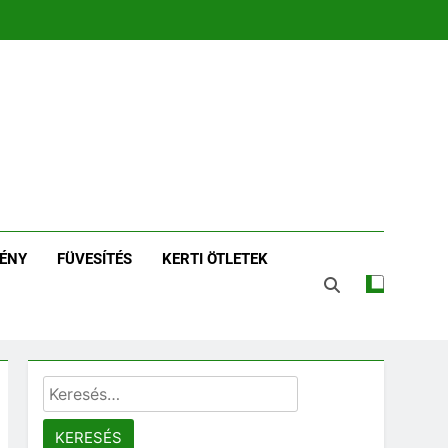
zin | Növénykereső És
tározó
ÉNY
FÜVESÍTÉS
KERTI ÖTLETEK
Keresés: