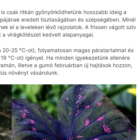
 is csak ritkán gyönyörködhetünk hosszabb ideig a
mpájának eredeti tisztaságában és szépségében. Minél
k el a leveleken lévő rajzolatok. A frissen vágott szív
t a virágkötészet kedvelt alapanyagai.
on 20-25 °C-ot), folyamatosan magas páratartalmat és
-19 °C-ot) igényel. Ha minden igyekezetünk ellenére
lyamán, illetve a gumó februárban új hajtások hozzon,
 dús növényt vásárolunk.