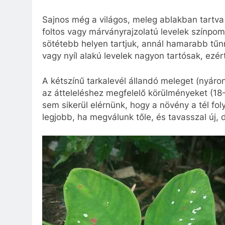
Sajnos még a világos, meleg ablakban tartva
foltos vagy márványrajzolatú levelek színpo
sötétebb helyen tartjuk, annál hamarabb tűnne
vagy nyíl alakú levelek nagyon tartósak, ezér
A kétszínű tarkalevél állandó meleget (nyár
az átteleléshez megfelelő körülményeket (18
sem sikerül elérnünk, hogy a növény a tél fo
legjobb, ha megválunk tőle, és tavasszal új,