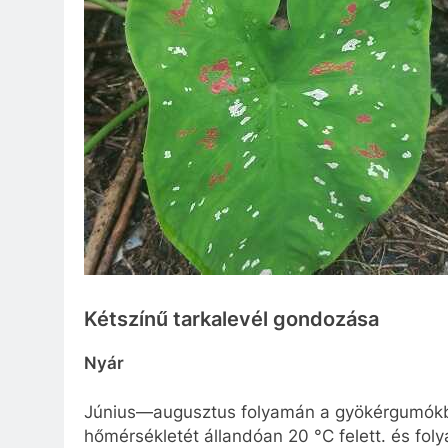
Kétszínű tarkalevél gondozása
Nyár
Június—augusztus folyamán a gyökérgumókból
hőmérsékletét állandóan 20 °C felett. és fo