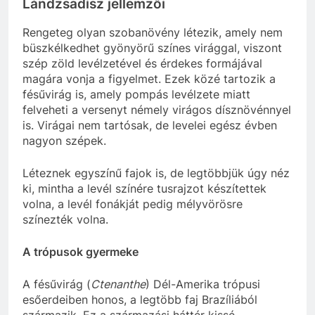
Lándzsadísz jellemzői
Rengeteg olyan szobanövény létezik, amely nem
büszkélkedhet gyönyörű színes virággal, viszont
szép zöld levélzetével és érdekes formájával
magára vonja a figyelmet. Ezek közé tartozik a
fésűvirág is, amely pompás levélzete miatt
felveheti a versenyt némely virágos dísznövénnyel
is. Virágai nem tartósak, de levelei egész évben
nagyon szépek.
Léteznek egyszínű fajok is, de legtöbbjük úgy néz
ki, mintha a levél színére tusrajzot készítettek
volna, a levél fonákját pedig mélyvörösre
színezték volna.
A trópusok gyermeke
A fésűvirág (
Ctenanthe
) Dél-Amerika trópusi
esőerdeiben honos, a legtöbb faj Brazíliából