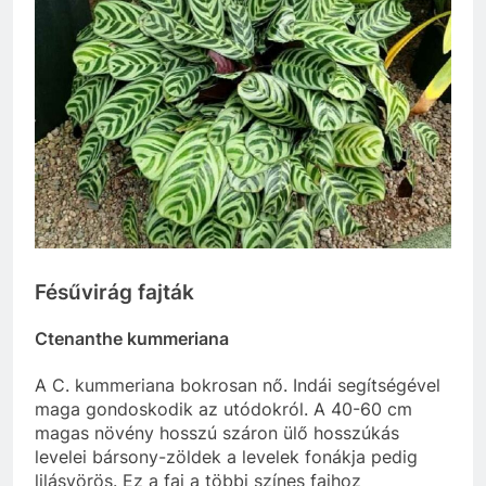
Fésűvirág fajták
Ctenanthe kummeriana
A C. kummeriana bokrosan nő. Indái segítségével
maga gondoskodik az utódokról. A 40-60 cm
magas növény hosszú száron ülő hosszúkás
levelei bársony-zöldek a levelek fonákja pedig
lilásvörös. Ez a faj a többi színes fajhoz