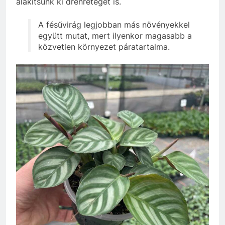
alakítsunk ki drénréteget is.
A fésűvirág legjobban más növényekkel
együtt mutat, mert ilyenkor magasabb a
közvetlen környezet páratartalma.