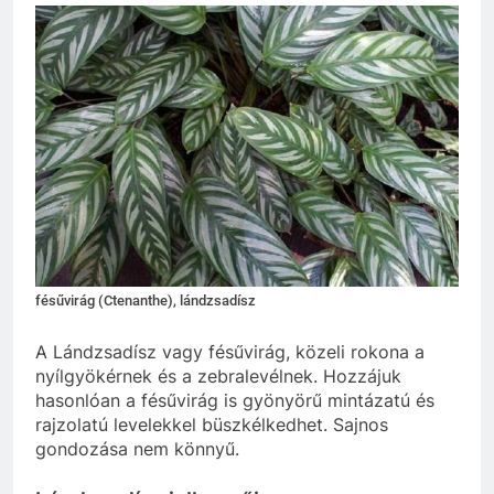
fésűvirág (Ctenanthe), lándzsadísz
A Lándzsadísz vagy fésűvirág, közeli rokona a
nyílgyökérnek és a zebralevélnek. Hozzájuk
hasonlóan a fésűvirág is gyönyörű mintázatú és
rajzolatú levelekkel büszkélkedhet. Sajnos
gondozása nem könnyű.