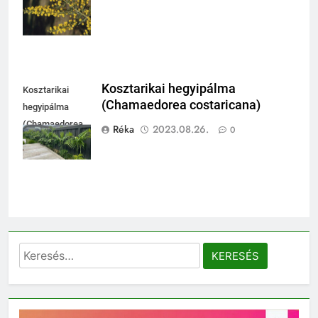
paradoxa)
Kosztarikai hegyipálma
Kosztarikai
(Chamaedorea costaricana)
hegyipálma
(Chamaedorea
Réka
2023.08.26.
0
costaricana)
Keresés: