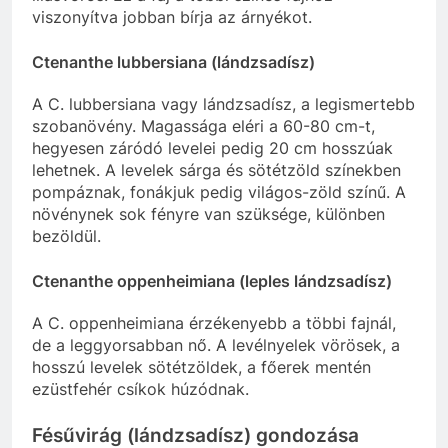
viszonyítva jobban bírja az árnyékot.
Ctenanthe lubbersiana (lándzsadísz)
A C. lubbersiana vagy lándzsadísz, a legismertebb
szobanövény. Magassága eléri a 60-80 cm-t,
hegyesen záródó levelei pedig 20 cm hosszúak
lehetnek. A levelek sárga és sötétzöld színekben
pompáznak, fonákjuk pedig világos-zöld színű. A
növénynek sok fényre van szüksége, különben
bezöldül.
Ctenanthe oppenheimiana (leples lándzsadísz)
A C. oppenheimiana érzékenyebb a többi fajnál,
de a leggyorsabban nő. A levélnyelek vörösek, a
hosszú levelek sötétzöldek, a főerek mentén
ezüstfehér csíkok húzódnak.
Fésűvirág (lándzsadísz) gondozása