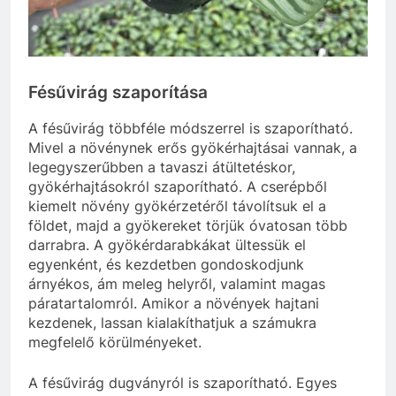
Fésűvirág szaporítása
A fésűvirág többféle módszerrel is szaporítható.
Mivel a növénynek erős gyökérhajtásai vannak, a
legegyszerűbben a tavaszi átültetéskor,
gyökérhajtásokról szaporítható. A cserépből
kiemelt növény gyökérzetéről távolítsuk el a
földet, majd a gyökereket törjük óvatosan több
darrabra. A gyökérdarabkákat ültessük el
egyenként, és kezdetben gondoskodjunk
árnyékos, ám meleg helyről, valamint magas
páratartalomról. Amikor a növények hajtani
kezdenek, lassan kialakíthatjuk a számukra
megfelelő körülményeket.
A fésűvirág dugványról is szaporítható. Egyes