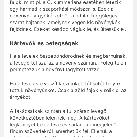
fajok, mint pl. a C. kummeriana esetében létezik
egy harmadik szaporítási módszer is. Ezek a
növények a gyökérzetből kiinduló, függőleges
szárat hajtanak, amelynek végén kis növénykék
fejlődnek. Ezeket később vágjuk le, és ültessük el.
Kártevők és betegségek
Ha a levelek összepöndörödnek és megbarnulnak,
a levegő túl száraz a növény számára. Főleg télen
permetezzük a növényt lágyított vízzel.
Ha a levelek elveszítik színüket, túl sötét helyre
tettük növényünket. Csak a zöld fajok viselik el az
árnyékot.
A takácsatkák szintén a túl száraz levegő
következtében jelennek meg. A kártevőket
legkönnyebben a levelek sarkaiban megjelenő
finom szövedékről ismerhetjük fel. Ellenük a