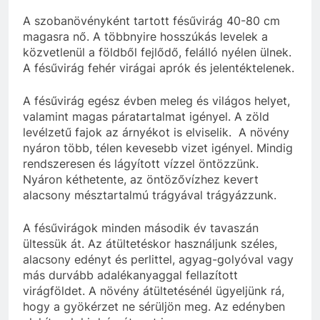
A szobanövényként tartott fésűvirág 40-80 cm
magasra nő. A többnyire hosszúkás levelek a
közvetlenül a földből fejlődő, felálló nyélen ülnek.
A fésűvirág fehér virágai aprók és jelentéktelenek.
A fésűvirág egész évben meleg és világos helyet,
valamint magas páratartalmat igényel. A zöld
levélzetű fajok az árnyékot is elviselik. A növény
nyáron több, télen kevesebb vizet igényel. Mindig
rendszeresen és lágyított vízzel öntözzünk.
Nyáron kéthetente, az öntözővízhez kevert
alacsony mésztartalmú trágyával trágyázzunk.
A fésűvirágok minden második év tavaszán
ültessük át. Az átültetéskor használjunk széles,
alacsony edényt és perlittel, agyag-golyóval vagy
más durvább adalékanyaggal fellazított
virágföldet. A növény átültetésénél ügyeljünk rá,
hogy a gyökérzet ne sérüljön meg. Az edényben