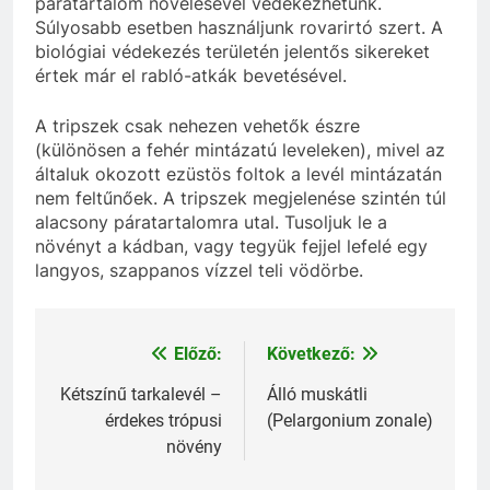
páratartalom növelésével védekezhetünk.
Súlyosabb esetben használjunk rovarirtó szert. A
biológiai védekezés területén jelentős sikereket
értek már el rabló-atkák bevetésével.
A tripszek csak nehezen vehetők észre
(különösen a fehér mintázatú leveleken), mivel az
általuk okozott ezüstös foltok a levél mintázatán
nem feltűnőek. A tripszek megjelenése szintén túl
alacsony páratartalomra utal. Tusoljuk le a
növényt a kádban, vagy tegyük fejjel lefelé egy
langyos, szappanos vízzel teli vödörbe.
Előző:
Következő:
Bejegyzés
navigáció
Kétszínű tarkalevél –
Álló muskátli
érdekes trópusi
(Pelargonium zonale)
növény