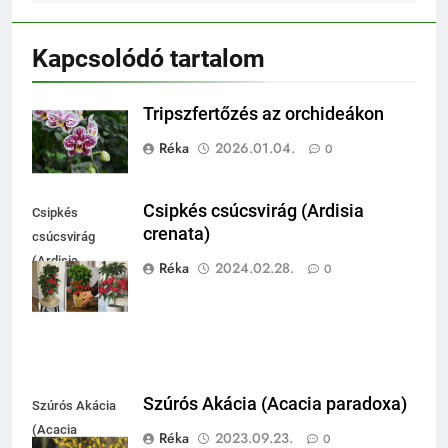
Kapcsolódó tartalom
Tripszfertőzés az orchideákon
Réka
2026.01.04.
0
Csipkés csúcsvirág (Ardisia
Csipkés
crenata)
csúcsvirág
(Ardisia
Réka
2024.02.28.
0
crenata)
Szúrós Akácia (Acacia paradoxa)
Szúrós Akácia
(Acacia
Réka
2023.09.23.
0