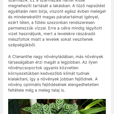
származik. Ez a származási háttér kissé
megnehezíti tartását a lakásban. A tűző napsütést
egyáltalán nem bírja, viszont egész évben meleget
és mindenekelőtt magas páratartalmat igényel,
ezért télen, a fűtési szezonban rendszeresen
permetezzük vízzel. Erre a célra mindig lágyított
vizet használjunk, mert a levelekre rászáradó
mészfoltok miatt a levelek sokat veszítenek
szépségükből.
A Ctenanthe nagy növényládában, más növények
társaságában érzi magát a legjobban. Az ilyen
növénycsoportok ugyanis közvetlen
környezetükben kedvezőbb klímát tudnak
kialakítani, így a növények jobban fejlődnek. A
növény optimális fejlődésének elengedhetetlen
feltétele még a meleg talaj is.