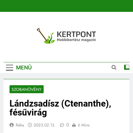
Ugrás
a
tartalomra
Kertpont
Kertpont Növénykereső És Növényhatározó
Kertészeti
MENÜ
Magazin |
Növénykereső És
SZOBANÖVÉNY
Növényhatározó
Lándzsadísz (Ctenanthe),
fésűvirág
0
Réka
2023.02.13.
6 Mins