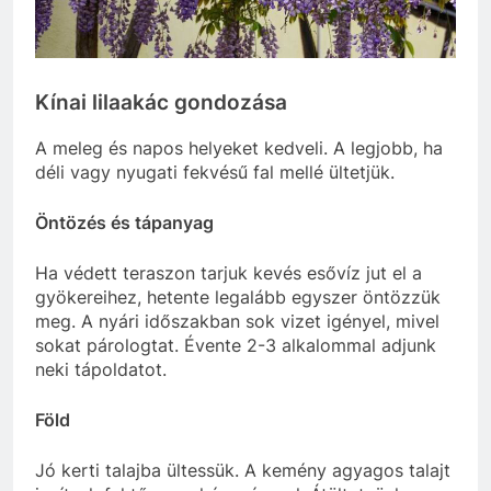
Kínai lilaakác gondozása
A meleg és napos helyeket kedveli. A legjobb, ha
déli vagy nyugati fekvésű fal mellé ültetjük.
Öntözés és tápanyag
Ha védett teraszon tarjuk kevés esővíz jut el a
gyökereihez, hetente legalább egyszer öntözzük
meg. A nyári időszakban sok vizet igényel, mivel
sokat párologtat. Évente 2-3 alkalommal adjunk
neki tápoldatot.
Föld
Jó kerti talajba ültessük. A kemény agyagos talajt