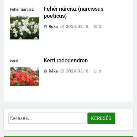
Fehér nárcisz (narcissus
Fehér nárcisz
poeticus)
(narcissus
poeticus)
Réka
2024.03.18.
0
Kerti rododendron
kerti
rododendron
Réka
2024.03.18.
0
Keresés: