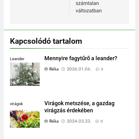
számtalan
változatban
Kapcsolódó tartalom
Mennyire fagytűrő a leander?
Leander
fagytűrése
Réka
2026.01.06.
0
Virágok metszése, a gazdag
virágok
virágzás érdekében
metszése
Réka
2024.03.23.
0