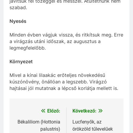
javítsuk fel tőzeggel és mésszel. Átültetnünk nem
szabad.
Nyesés
Minden évben vágjuk vissza, és ritkítsuk meg. Erre
a virágzás utáni időszak, az augusztus a
legmegfelelőbb.
Környezet
Mivel a kínai lilaakác erőteljes növekedésű
kúszónövény, önállóan a legszebb. Virágzó
hajtásai jól mutatnak a lépcső korlátja mellett is.
Előző:
Következő:
Bejegyzés
navigáció
Békaliliom (Hottonia
Lucfenyők, az
palustris)
örökzöld tűlevelűek