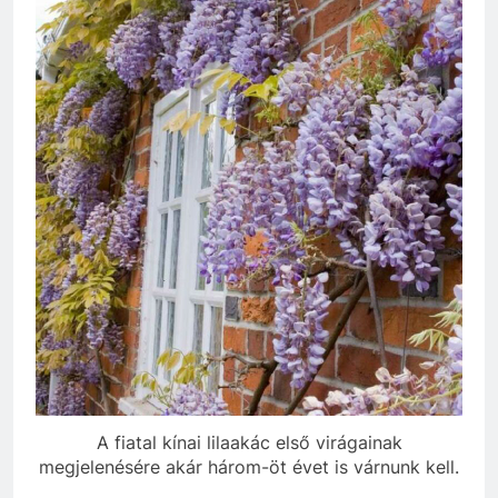
A fiatal kínai lilaakác első virágainak
megjelenésére akár három-öt évet is várnunk kell.