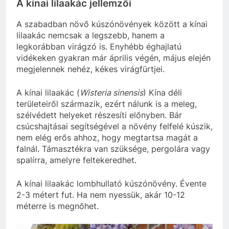
A kínai lilaakác jellemzői
A szabadban növő kúszónövények között a kínai
lilaakác nemcsak a legszebb, hanem a
legkorábban virágzó is. Enyhébb éghajlatú
vidékeken gyakran már április végén, május elején
megjelennek nehéz, kékes virágfürtjei.
A kínai lilaakác (
Wisteria sinensis
) Kína déli
területeiről származik, ezért nálunk is a meleg,
szélvédett helyeket részesíti előnyben. Bár
csúcshajtásai segítségével a növény felfelé kúszik,
nem elég erős ahhoz, hogy megtartsa magát a
falnál. Támasztékra van szüksége, pergolára vagy
spalírra, amelyre feltekeredhet.
A kínai lilaakác lombhullató kúszónövény. Évente
2-3 métert fut. Ha nem nyessük, akár 10-12
méterre is megnőhet.