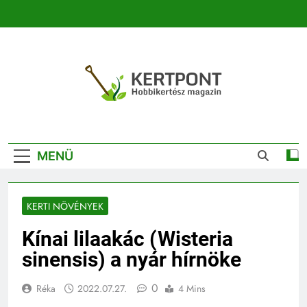
Ugrás
a
tartalomra
Kertpont
Kertpont Növénykereső És Növényhatározó
Kertészeti
MENÜ
Magazin |
Növénykereső És
KERTI NÖVÉNYEK
Növényhatározó
Kínai lilaakác (Wisteria
sinensis) a nyár hírnöke
0
Réka
2022.07.27.
4 Mins