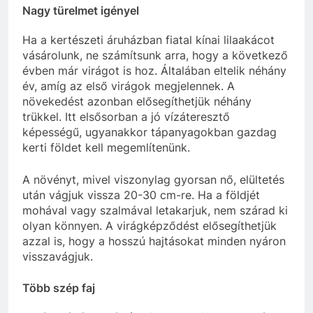
Nagy türelmet igényel
Ha a kertészeti áruházban fiatal kínai lilaakácot
vásárolunk, ne számítsunk arra, hogy a következő
évben már virágot is hoz. Általában eltelik néhány
év, amíg az első virágok megjelennek. A
növekedést azonban elősegíthetjük néhány
trükkel. Itt elsősorban a jó vízáteresztő
képességű, ugyanakkor tápanyagokban gazdag
kerti földet kell megemlítenünk.
A növényt, mivel viszonylag gyorsan nő, elültetés
után vágjuk vissza 20-30 cm-re. Ha a földjét
mohával vagy szalmával letakarjuk, nem szárad ki
olyan könnyen. A virágképződést elősegíthetjük
azzal is, hogy a hosszú hajtásokat minden nyáron
visszavágjuk.
Több szép faj