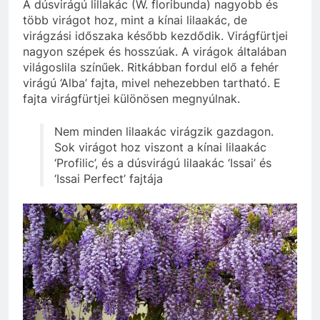
A dúsvirágú lillakác (W. floribunda) nagyobb és
több virágot hoz, mint a kínai lilaakác, de
virágzási időszaka később kezdődik. Virágfürtjei
nagyon szépek és hosszúak. A virágok általában
világoslila színűek. Ritkábban fordul elő a fehér
virágú ‘Alba’ fajta, mivel nehezebben tartható. E
fajta virágfürtjei különösen megnyúlnak.
Nem minden lilaakác virágzik gazdagon.
Sok virágot hoz viszont a kínai lilaakác
‘Profilic’, és a dúsvirágú lilaakác ‘Issai’ és
‘Issai Perfect’ fajtája