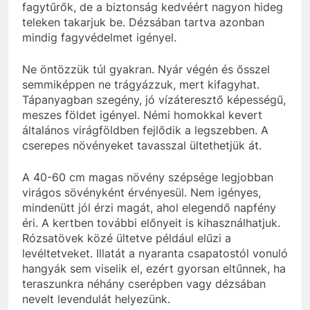
fagytűrők, de a biztonság kedvéért nagyon hideg
teleken takarjuk be. Dézsában tartva azonban
mindig fagyvédelmet igényel.
Ne öntözzük túl gyakran. Nyár végén és ősszel
semmiképpen ne trágyázzuk, mert kifagyhat.
Tápanyagban szegény, jó vízáteresztő képességű,
meszes földet igényel. Némi homokkal kevert
általános virágföldben fejlődik a legszebben. A
cserepes növényeket tavasszal ültethetjük át.
A 40-60 cm magas növény szépsége legjobban
virágos sövényként érvényesül. Nem igényes,
mindenütt jól érzi magát, ahol elegendő napfény
éri. A kertben további előnyeit is kihasználhatjuk.
Rózsatövek közé ültetve például elűzi a
levéltetveket. Illatát a nyaranta csapatostól vonuló
hangyák sem viselik el, ezért gyorsan eltűnnek, ha
teraszunkra néhány cserépben vagy dézsában
nevelt levendulát helyezünk.