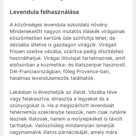
Levendula felhasználása
A közönséges levendula sokoldalú növény.
Mindenekelőtt nagyon mutatós liláskék virágainak
köszönhetően kertünk üde színfoltja lehet, de
dézsába ültetve is gazdagon virágzik. Virágait
frissen szedve vázába, szárítva pedig díszítéshez
használhatjuk. Virágai illóolajat tartalmaznak, amit
elsősorban a kozmetika- és illatszeripar hasznosít.
Dél-Franciaországban, főleg Provence-ban,
hatalmas levendulamezők találhatók.
Lakásban is élvezhetjük az illatát. Vázába téve
vagy felakasztva, elriasztja a legyeket és a
szúnyogokat is. Ha a megszárított levendulát
fehérneműs szekrénybe tesszük, nem csak ruháink
lesznek illatosak, hanem a molylepkéket is távolt
tarthatjuk. Valószínűleg mindannyian ismerjük
nagymamáink illatos párnácskáját, amely mára