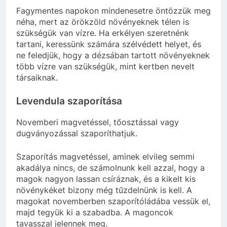
Fagymentes napokon mindenesetre öntözzük meg
néha, mert az örökzöld növényeknek télen is
szükségük van vízre. Ha erkélyen szeretnénk
tartani, keressünk számára szélvédett helyet, és
ne feledjük, hogy a dézsában tartott növényeknek
több vízre van szükségük, mint kertben nevelt
társaiknak.
Levendula szaporítása
Novemberi magvetéssel, tőosztással vagy
dugványozással szaporíthatjuk.
Szaporítás magvetéssel, aminek elvileg semmi
akadálya nincs, de számolnunk kell azzal, hogy a
magok nagyon lassan csíráznak, és a kikelt kis
növénykéket bizony még tűzdelnünk is kell. A
magokat novemberben szaporítóládába vessük el,
majd tegyük ki a szabadba. A magoncok
tavasszal jelennek meg.