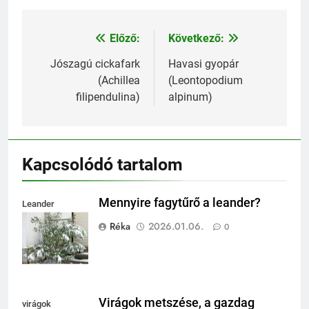
Előző:
Következő:
Bejegyzés
navigáció
Jószagú cickafark
Havasi gyopár
(Achillea
(Leontopodium
filipendulina)
alpinum)
Kapcsolódó tartalom
Mennyire fagytűrő a leander?
Leander
fagytűrése
Réka
2026.01.06.
0
Virágok metszése, a gazdag
virágok