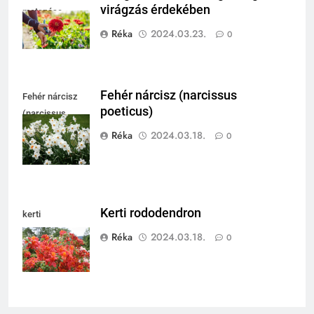
virágzás érdekében
metszése
Réka
2024.03.23.
0
Fehér nárcisz (narcissus
Fehér nárcisz
poeticus)
(narcissus
poeticus)
Réka
2024.03.18.
0
Kerti rododendron
kerti
rododendron
Réka
2024.03.18.
0