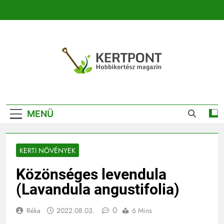
Ugrás
a
tartalomra
Kertpont
Kertpont Növénykereső És Növényhatározó
Kertészeti
MENÜ
Magazin |
Növénykereső És
KERTI NÖVÉNYEK
Növényhatározó
Közönséges levendula
(Lavandula angustifolia)
0
Réka
2022.08.03.
6 Mins