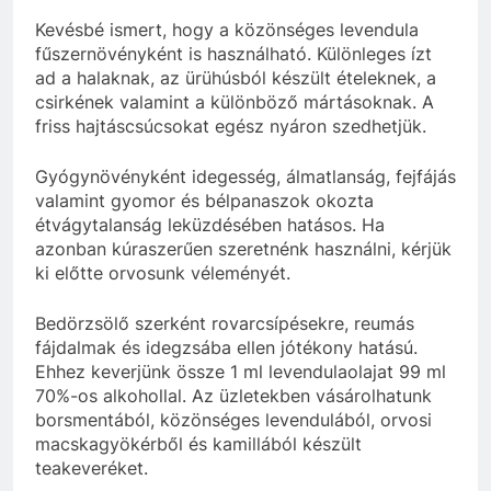
Kevésbé ismert, hogy a közönséges levendula
fűszernövényként is használható. Különleges ízt
ad a halaknak, az ürühúsból készült ételeknek, a
csirkének valamint a különböző mártásoknak. A
friss hajtáscsúcsokat egész nyáron szedhetjük.
Gyógynövényként idegesség, álmatlanság, fejfájás
valamint gyomor és bélpanaszok okozta
étvágytalanság leküzdésében hatásos. Ha
azonban kúraszerűen szeretnénk használni, kérjük
ki előtte orvosunk véleményét.
Bedörzsölő szerként rovarcsípésekre, reumás
fájdalmak és idegzsába ellen jótékony hatású.
Ehhez keverjünk össze 1 ml levendulaolajat 99 ml
70%-os alkohollal. Az üzletekben vásárolhatunk
borsmentából, közönséges levendulából, orvosi
macskagyökérből és kamillából készült
teakeveréket.