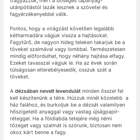
trágyázzuk, mert a bőséges tápanyag-
utánpótlástól lazák lesznek a szövetei és
fagyérzékenyebbé válik.
Fontos, hogy a virágzást követően legalább
kétharmadára vágjuk vissza a hajtásokat.
Fagytűrő, de nagyon hideg teleken takarjuk be a
töveket szalmával vagy lombbal. Természetesen
mindig előfordulhat, hogy néhány hajtása elfagy.
Ezeket tavasszal vágjuk le. Ha az évek során
túlságosan elterebélyesedik, osszuk szét a
töveket.
A
dézsában nevelt levendulát
minden ősszel fel
kell készítenünk a télre. Húzzuk minél közelebb a
ház falához, és burkoljuk be a dézsát valamilyen
hőszigetelő anyaggal vagy vastag újságpapír-
réteggel. Ha a földlabda tetejére még némi
tőzeget vagy szalmát is szórunk, biztosan nem
okoz kárt benne a fagy.