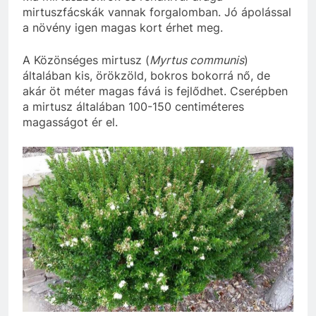
mirtuszfácskák vannak forgalomban. Jó ápolással
a növény igen magas kort érhet meg.
A Közönséges mirtusz (
Myrtus communis
)
általában kis, örökzöld, bokros bokorrá nő, de
akár öt méter magas fává is fejlődhet. Cserépben
a mirtusz általában 100-150 centiméteres
magasságot ér el.