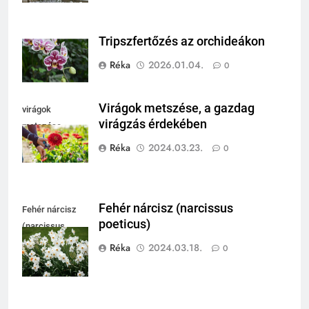
Tripszfertőzés az orchideákon
Réka
2026.01.04.
0
Virágok metszése, a gazdag
virágok
virágzás érdekében
metszése
Réka
2024.03.23.
0
Fehér nárcisz (narcissus
Fehér nárcisz
poeticus)
(narcissus
poeticus)
Réka
2024.03.18.
0