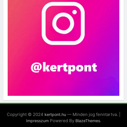
Copyright © 2024
— Minden jog fenntartva. |
kertpont.hu
Powered By
.
Impresszum
BlazeThemes