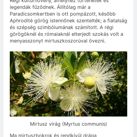
Régi kultúrnövény, amelyhez történetek és
legendák fűződnek. Állítólag már a
Paradicsomkertben is ott pompázott, később
Aphrodité görög istennőnek szentelték; a fiatalság
és szépség szimbólumának számított. A régi
görögöknél és rómaiaknál elterjedt szokás volt a
menyasszonyt mirtuszkoszorúval övezni.
Mirtusz virág (Myrtus communis)
Ma mirtuszbokrok és rendkívül drága