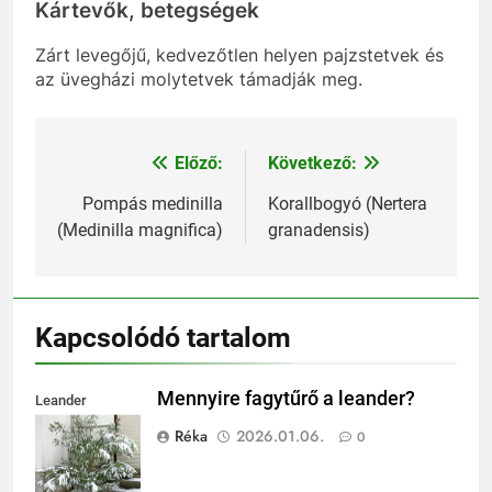
Kártevők, betegségek
Zárt levegőjű, kedvezőtlen helyen pajzstetvek és
az üvegházi molytetvek támadják meg.
Előző:
Következő:
Bejegyzés
navigáció
Pompás medinilla
Korallbogyó (Nertera
(Medinilla magnifica)
granadensis)
Kapcsolódó tartalom
Mennyire fagytűrő a leander?
Leander
fagytűrése
Réka
2026.01.06.
0