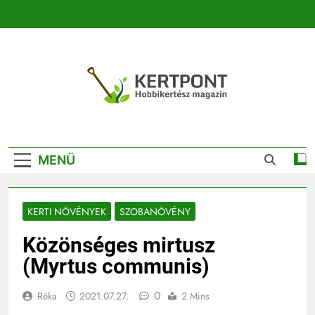
Ugrás
a
tartalomra
Kertpont
Kertpont Növénykereső És Növényhatározó
Kertészeti
MENÜ
Magazin |
Növénykereső És
KERTI NÖVÉNYEK
SZOBANÖVÉNY
Növényhatározó
Közönséges mirtusz
(Myrtus communis)
0
Réka
2021.07.27.
2 Mins