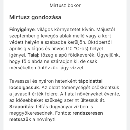
Mirtusz bokor
Mirtusz gondozása
Fényigénye
: világos környezetet kíván. Májustól
szeptemberig levegős ablak mellé vagy a kert
védett helyén a szabadba kerüljön. Októbertől
áprilisig világos és hűvös (10 °C-os) helyet
igényel.
Talaj
: tőzeg alapú földkeverék. Ügyeljünk,
hogy földlabda ne száradjon ki, de csak
mérsékelten öntözzük lágy vízzel.
Tavasszal és nyáron hetenként
tápoldattal
locsolgassuk
. Az oldat töménységét csökkentsük
a javasolt érték felére. A fiatal növényeket évente,
az idősebbeket szükség szerint ültessük át.
Szaporítás
: félfás dugványai vízben is
meggyökeresednek. Fontos:
rendszeresen
metsszük
a növényt!