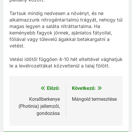
Tartsuk mindig nedvesen a növényt, és ne
alkalmazzunk nitrogéntartalmú trágyát, nehogy túl
magas legyen a saláta nitráttartalma. Ha
keményebb fagyok jönnek, ajánlatos fátyollal,
fóliával vagy tűlevelű ágakkal betakargatni a
vetést.
Vetési időtől függően 4-10 hét elteltével vághatjuk
le a levélrozettákat közvetlenül a talaj fölött.
Előző:
Következő:
Bejegyzés
navigáció
Korallberkenye
Mángold termesztése
(Photinia) jellemzői,
gondozása