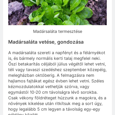
Madársaláta termesztése
Madársaláta vetése, gondozása
A madársaláta szereti a napfényt és a félárnyékot
is, és bármely normális kerti talaj megfelel neki.
Őszi betakarítás céljából július végétől lehet vetni,
téli vagy tavaszi szedéshez szeptember közepéig,
melegházban októberig. A felmagzásra nem
hajlamos fajtákat egész évben lehet vetni. Széles
kézmozdulatokkal vethetjük szórva, vagy
egymástól 10-20 cm távolságra lévő sorokba.
Csak vékony földréteget húzzunk a magokra, és a
növények kikelése után ritkítsuk meg a sort úgy,
hogy legalább 5 cm legyen a távolság egy-egy
példány között.