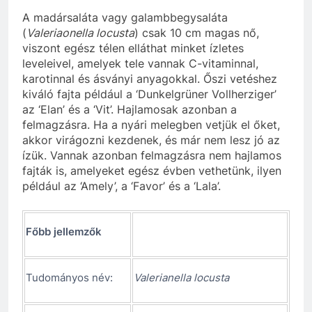
A madársaláta vagy galambbegysaláta
(
Valeriaonella locusta
) csak 10 cm magas nő,
viszont egész télen elláthat minket ízletes
leveleivel, amelyek tele vannak C-vitaminnal,
karotinnal és ásványi anyagokkal. Őszi vetéshez
kiváló fajta például a ‘Dunkelgrüner Vollherziger’
az ‘Elan’ és a ‘Vit’. Hajlamosak azonban a
felmagzásra. Ha a nyári melegben vetjük el őket,
akkor virágozni kezdenek, és már nem lesz jó az
ízük. Vannak azonban felmagzásra nem hajlamos
fajták is, amelyeket egész évben vethetünk, ilyen
például az ‘Amely’, a ‘Favor’ és a ‘Lala’.
Főbb jellemzők
Tudományos név:
Valerianella locusta