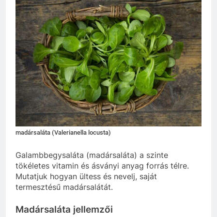
madársaláta (Valerianella locusta)
Galambbegysaláta (madársaláta) a szinte
tökéletes vitamin és ásványi anyag forrás télre.
Mutatjuk hogyan ültess és nevelj, saját
termesztésű madársalátát.
Madársaláta jellemzői