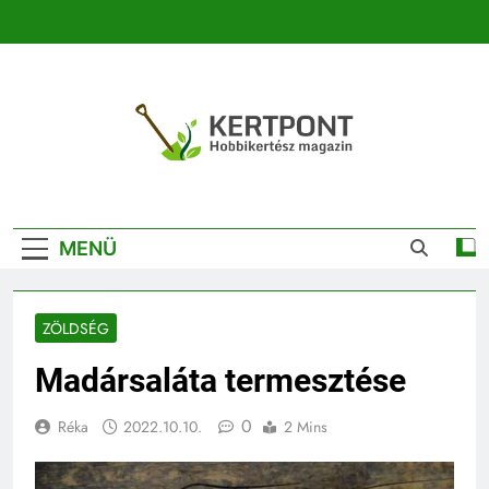
Ugrás
a
tartalomra
Kertpont
Kertpont Növénykereső És Növényhatározó
Kertészeti
MENÜ
Magazin |
Növénykereső És
ZÖLDSÉG
Növényhatározó
Madársaláta termesztése
0
Réka
2022.10.10.
2 Mins