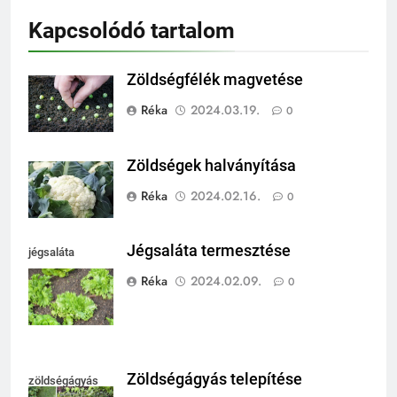
Kapcsolódó tartalom
Zöldségfélék magvetése
Réka
2024.03.19.
0
Zöldségek halványítása
Réka
2024.02.16.
0
Jégsaláta termesztése
jégsaláta
termesztése
Réka
2024.02.09.
0
Zöldségágyás telepítése
zöldségágyás