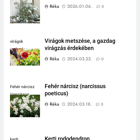
fagytűrése
Réka
2026.01.06.
0
Virágok metszése, a gazdag
virágok
virágzás érdekében
metszése
Réka
2024.03.23.
0
Fehér nárcisz (narcissus
Fehér nárcisz
poeticus)
(narcissus
poeticus)
Réka
2024.03.18.
0
Kerti rododendron
kerti