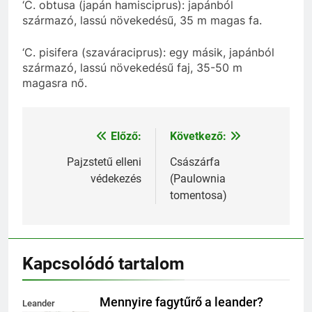
‘C. obtusa (japán hamisciprus): japánból
származó, lassú növekedésű, 35 m magas fa.
‘C. pisifera (szaváraciprus): egy másik, japánból
származó, lassú növekedésű faj, 35-50 m
magasra nő.
Előző:
Következő:
Bejegyzés
navigáció
Pajzstetű elleni
Császárfa
védekezés
(Paulownia
tomentosa)
Kapcsolódó tartalom
Mennyire fagytűrő a leander?
Leander