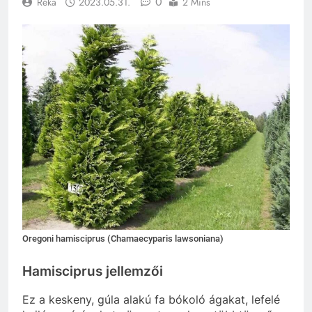
0
Réka
2023.05.31.
2 Mins
Oregoni hamisciprus (Chamaecyparis lawsoniana)
Hamisciprus jellemzői
Ez a keskeny, gúla alakú fa bókoló ágakat, lefelé