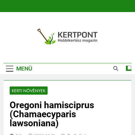
Ugrás
a
tartalomra
Kertpont
Kertpont Növénykereső És Növényhatározó
Kertészeti
MENÜ
Magazin |
Növénykereső És
KERTI NÖVÉNYEK
Növényhatározó
Oregoni hamisciprus
(Chamaecyparis
lawsoniana)