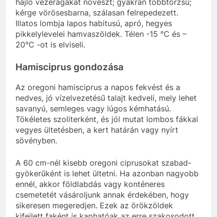
hajló vezérágakat növeszt; gyakran többtörzsű;
kérge vörösesbarna, szálasan felrepedezett.
Illatos lombja lapos habitusú, apró, hegyes
pikkelylevelei hamvaszöldek. Télen -15 °C és –
20°C -ot is elviseli.
Hamisciprus gondozása
Az oregoni hamisciprus a napos fekvést és a
nedves, jó vízelvezetésű talajt kedveli, mely lehet
savanyú, semleges vagy lúgos kémhatású.
Tökéletes szoliterként, és jól mutat lombos fákkal
vegyes ültetésben, a kert határán vagy nyírt
sövényben.
A 60 cm-nél kisebb oregoni ciprusokat szabad-
gyökerűként is lehet ültetni. Ha azonban nagyobb
ennél, akkor földlabdás vagy konténeres
csemetetét vásároljunk annak érdekében, hogy
sikeresen megeredjen. Ezek az örökzöldek
kifejlett faként is kaphatóak az erre szakosodott