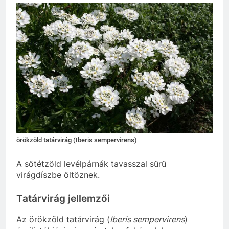
örökzöld tatárvirág (Iberis sempervirens)
A sötétzöld levélpárnák tavasszal sűrű
virágdíszbe öltöznek.
Tatárvirág jellemzői
Az örökzöld tatárvirág (
Iberis sempervirens
)