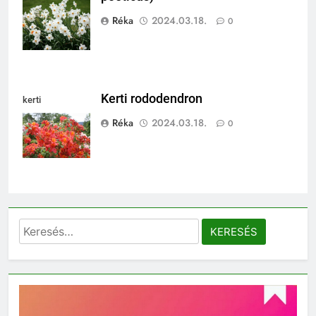
poeticus)
Réka
2024.03.18.
0
Kerti rododendron
kerti
rododendron
Réka
2024.03.18.
0
Keresés: