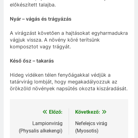
előkészített talajba.
Nyár – vágás és trágyázás
A virágzást követően a hajtásokat egyharmadukra
vágjuk vissza. A növény köré terítsünk
komposztot vagy trágyát.
Késő ősz – takarás
Hideg vidéken télen fenyőágakkal védjük a
tatárvirág lombját, hogy megakadályozzuk az
örökzöld növények napsütés okozta kiszáradását.
Előző:
Következő:
Bejegyzés
navigáció
Lampionvirág
Nefelejcs virág
(Physalis alkekengi)
(Myosotis)