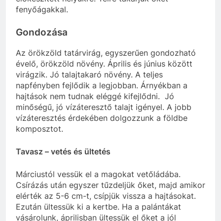
fenyőágakkal.
Gondozása
Az örökzöld tatárvirág, egyszerűen gondozható
évelő, örökzöld növény. Április és június között
virágzik. Jó talajtakaró növény. A teljes
napfényben fejlődik a legjobban. Árnyékban a
hajtások nem tudnak eléggé kifejlődni. Jó
minőségű, jó vízáteresztő talajt igényel. A jobb
vízáteresztés érdekében dolgozzunk a földbe
komposztot.
Tavasz – vetés és ültetés
Márciustól vessük el a magokat vetőládába.
Csírázás után egyszer tűzdeljük őket, majd amikor
elérték az 5-6 cm-t, csípjük vissza a hajtásokat.
Ezután ültessük ki a kertbe. Ha a palántákat
vásárolunk, áprilisban ültessük el őket a jól