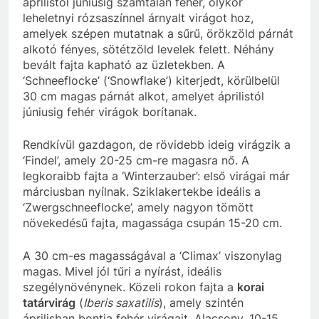
áprilistól júniusig számtalan fehér, olykor
leheletnyi rózsaszínnel árnyalt virágot hoz,
amelyek szépen mutatnak a sűrű, örökzöld párnát
alkotó fényes, sötétzöld levelek felett. Néhány
bevált fajta kapható az üzletekben. A
‘Schneeflocke’ (‘Snowflake’) kiterjedt, körülbelül
30 cm magas párnát alkot, amelyet áprilistól
júniusig fehér virágok borítanak.
Rendkívül gazdagon, de rövidebb ideig virágzik a
‘Findel’, amely 20-25 cm-re magasra nő. A
legkoraibb fajta a ‘Winterzauber’: első virágai már
márciusban nyílnak. Sziklakertekbe ideális a
‘Zwergschneeflocke’, amely nagyon tömött
növekedésű fajta, magassága csupán 15-20 cm.
A 30 cm-es magasságával a ‘Climax’ viszonylag
magas. Mivel jól tűri a nyírást, ideális
szegélynövénynek. Közeli rokon fajta a
korai
tatárvirág
(
Iberis saxatilis
), amely szintén
áprilisban bontja fehér virágait. Alacsony, 10-15