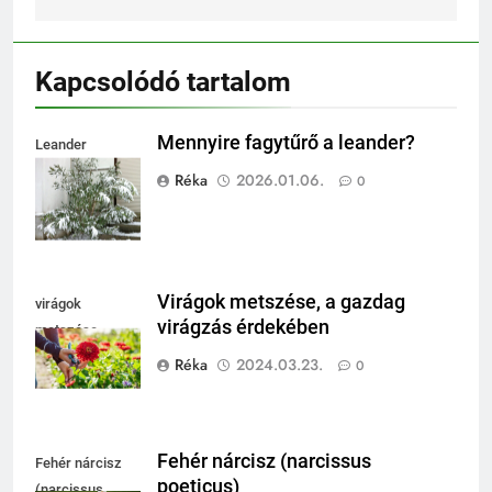
Kapcsolódó tartalom
Mennyire fagytűrő a leander?
Leander
fagytűrése
Réka
2026.01.06.
0
Virágok metszése, a gazdag
virágok
virágzás érdekében
metszése
Réka
2024.03.23.
0
Fehér nárcisz (narcissus
Fehér nárcisz
poeticus)
(narcissus