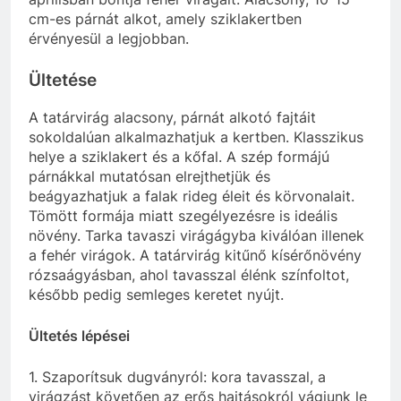
cm-es párnát alkot, amely sziklakertben
érvényesül a legjobban.
Ültetése
A tatárvirág alacsony, párnát alkotó fajtáit
sokoldalúan alkalmazhatjuk a kertben. Klasszikus
helye a sziklakert és a kőfal. A szép formájú
párnákkal mutatósan elrejthetjük és
beágyazhatjuk a falak rideg éleit és körvonalait.
Tömött formája miatt szegélyezésre is ideális
növény. Tarka tavaszi virágágyba kiválóan illenek
a fehér virágok. A tatárvirág kitűnő kísérőnövény
rózsaágyásban, ahol tavasszal élénk színfoltot,
később pedig semleges keretet nyújt.
Ültetés lépései
1. Szaporítsuk dugványról: kora tavasszal, a
virágzást követően az erős hajtásokról vágjunk le