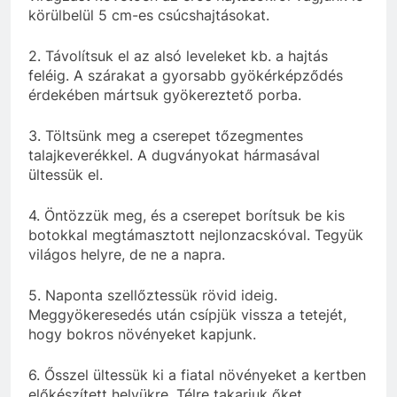
körülbelül 5 cm-es csúcshajtásokat.
2. Távolítsuk el az alsó leveleket kb. a hajtás
feléig. A szárakat a gyorsabb gyökérképződés
érdekében mártsuk gyökereztető porba.
3. Töltsünk meg a cserepet tőzegmentes
talajkeverékkel. A dugványokat hármasával
ültessük el.
4. Öntözzük meg, és a cserepet borítsuk be kis
botokkal megtámasztott nejlonzacskóval. Tegyük
világos helyre, de ne a napra.
5. Naponta szellőztessük rövid ideig.
Meggyökeresedés után csípjük vissza a tetejét,
hogy bokros növényeket kapjunk.
6. Ősszel ültessük ki a fiatal növényeket a kertben
előkészített helyükre. Télre takarjuk őket