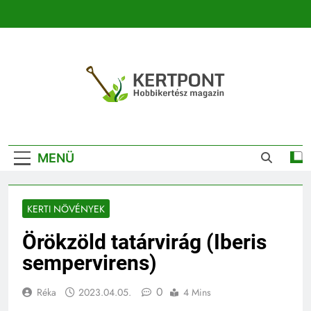
Ugrás
a
tartalomra
Kertpont
Kertpont Növénykereső És Növényhatározó
Kertészeti
MENÜ
Magazin |
Növénykereső És
KERTI NÖVÉNYEK
Növényhatározó
Örökzöld tatárvirág (Iberis
sempervirens)
0
Réka
2023.04.05.
4 Mins