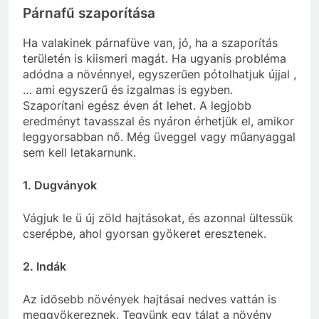
Párnafű szaporítása
Ha valakinek párnafüve van, jó, ha a szaporítás
területén is kiismeri magát. Ha ugyanis probléma
adódna a növénnyel, egyszerűen pótolhatjuk újjal ,
… ami egyszerű és izgalmas is egyben.
Szaporítani egész éven át lehet. A legjobb
eredményt tavasszal és nyáron érhetjük el, amikor
leggyorsabban nő. Még üveggel vagy műanyaggal
sem kell letakarnunk.
1. Dugványok
Vágjuk le ü új zöld hajtásokat, és azonnal ültessük
cserépbe, ahol gyorsan gyökeret eresztenek.
2. Indák
Az idősebb növények hajtásai nedves vattán is
meggyökereznek. Tegyünk egy tálat a növény