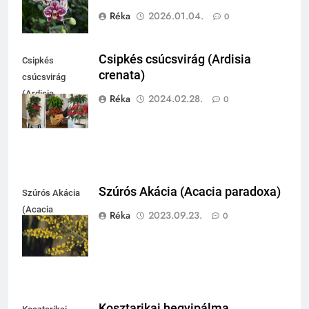
Réka
2026.01.04.
0
Csipkés csúcsvirág (Ardisia
Csipkés
crenata)
csúcsvirág
(Ardisia
Réka
2024.02.28.
0
crenata)
Szúrós Akácia (Acacia paradoxa)
Szúrós Akácia
(Acacia
Réka
2023.09.23.
0
paradoxa)
Kosztarikai hegyipálma