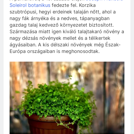
Soleirol botanikus
fedezte fel. Korzika
szubtrópusi, hegyi erdeinek talaján nőtt, ahol a
nagy fák árnyéka és a nedves, tápanyagban
gazdag talaj kedvező környezetet biztosított.
Származása miatt igen kiváló talajtakaró növény a
nagy dézsás növények mellet és a télikertek
ágyásaiban. A kis délszaki növények még Észak-
Európa országaiban is meghonosodtak.