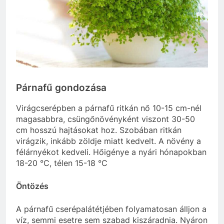
Párnafű gondozása
Virágcserépben a párnafű ritkán nő 10-15 cm-nél
magasabbra, csüngőnövényként viszont 30-50
cm hosszú hajtásokat hoz. Szobában ritkán
virágzik, inkább zöldje miatt kedvelt. A növény a
félárnyékot kedveli. Hőigénye a nyári hónapokban
18-20 °C, télen 15-18 °C
Öntözés
A párnafű cserépalátétjében folyamatosan álljon a
víz, semmi esetre sem szabad kiszáradnia. Nyáron