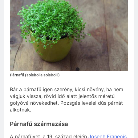
Párnafű (soleirolia soleirolii)
Bár a párnafű igen szerény, kicsi növény, ha nem
vágjuk vissza, rövid idő alatt jelentős méretű
golyóvá növekedhet. Pozsgás levelei dús párnát
alkotnak.
Párnafű származása
A párnafüvet, a 19. század elején
Joseph Franeois