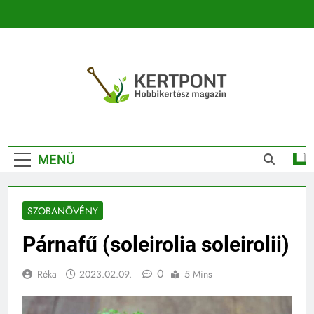
Ugrás
a
tartalomra
Kertpont
Kertpont Növénykereső És Növényhatározó
Kertészeti
MENÜ
Magazin |
Növénykereső És
SZOBANÖVÉNY
Növényhatározó
Párnafű (soleirolia soleirolii)
0
Réka
2023.02.09.
5 Mins