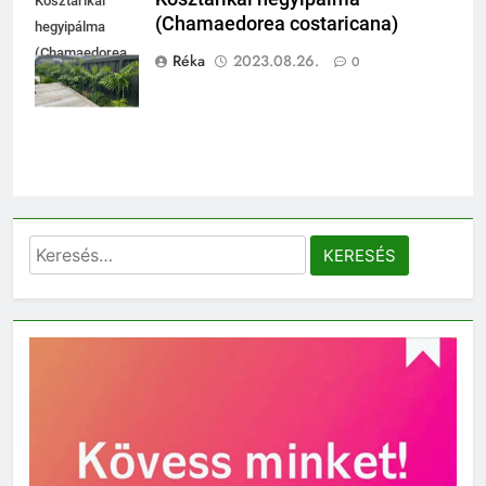
Kosztarikai
(Chamaedorea costaricana)
hegyipálma
(Chamaedorea
Réka
2023.08.26.
0
costaricana)
Keresés: