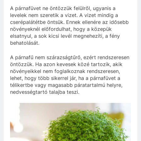
A párnafüvet ne öntözzük felülről, ugyanis a
levelek nem szeretik a vizet. A vizet mindig a
cserépalátétbe öntsük. Ennek ellenére az idősebb
növényeknél előfordulhat, hogy a közepük
elsatnyul, a sok kicsi levél megnehezíti, a fény
behatolását.
A párnafű nem szárazságtűrő, ezért rendszeresen
öntözzük. Ha azon kevesek közé tartozik, akik
növényeikkel nem foglalkoznak rendszeresen,
lehet, hogy több sikerrel jár, ha a párnafüvet a
télikertbe vagy magasabb páratartalmú helyre,
nedvességtartó talajba teszi.