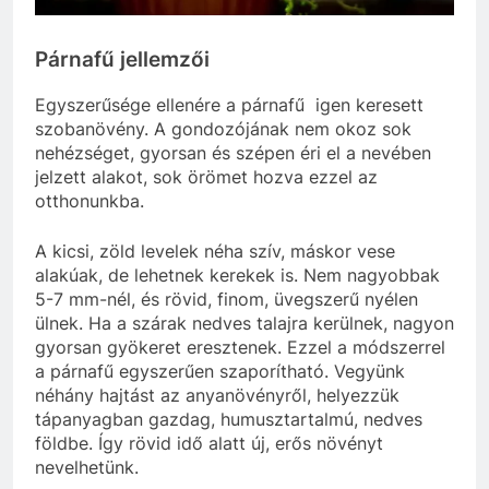
Párnafű jellemzői
Egyszerűsége ellenére a párnafű igen keresett
szobanövény. A gondozójának nem okoz sok
nehézséget, gyorsan és szépen éri el a nevében
jelzett alakot, sok örömet hozva ezzel az
otthonunkba.
A kicsi, zöld levelek néha szív, máskor vese
alakúak, de lehetnek kerekek is. Nem nagyobbak
5-7 mm-nél, és rövid, finom, üvegszerű nyélen
ülnek. Ha a szárak nedves talajra kerülnek, nagyon
gyorsan gyökeret eresztenek. Ezzel a módszerrel
a párnafű egyszerűen szaporítható. Vegyünk
néhány hajtást az anyanövényről, helyezzük
tápanyagban gazdag, humusztartalmú, nedves
földbe. Így rövid idő alatt új, erős növényt
nevelhetünk.