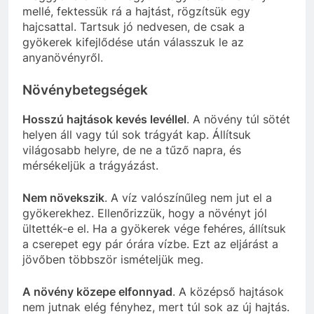
mellé, fektessük rá a hajtást, rögzítsük egy
hajcsattal. Tartsuk jó nedvesen, de csak a
gyökerek kifejlődése után válasszuk le az
anyanövényről.
Növénybetegségek
Hosszú hajtások kevés levéllel
. A növény túl sötét
helyen áll vagy túl sok trágyát kap. Állítsuk
világosabb helyre, de ne a tűző napra, és
mérsékeljük a trágyázást.
Nem növekszik
. A víz valószínűleg nem jut el a
gyökerekhez. Ellenőrizzük, hogy a növényt jól
ültették-e el. Ha a gyökerek vége fehéres, állítsuk
a cserepet egy pár órára vízbe. Ezt az eljárást a
jövőben többször ismételjük meg.
A növény közepe elfonnyad
. A középső hajtások
nem jutnak elég fényhez, mert túl sok az új hajtás.