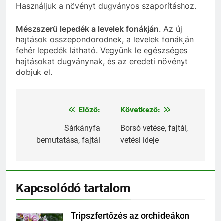
Használjuk a növényt dugványos szaporításhoz.
Mészszerű lepedék a levelek fonákján
. Az új
hajtások összepöndörödnek, a levelek fonákján
fehér lepedék látható. Vegyünk le egészséges
hajtásokat dugványnak, és az eredeti növényt
dobjuk el.
Előző:
Következő:
Bejegyzés
navigáció
Sárkányfa
Borsó vetése, fajtái,
bemutatása, fajtái
vetési ideje
Kapcsolódó tartalom
Tripszfertőzés az orchideákon