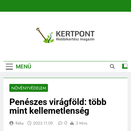
Ugrás
a
tartalomra
Kertpont
Kertpont Növénykereső És Növényhatározó
Kertészeti
MENÜ
Magazin |
Növénykereső És
NÖVÉNYVÉDELEM
Növényhatározó
Penészes virágföld: több
mint kellemetlenség
0
Réka
2023.11.09.
3 Mins