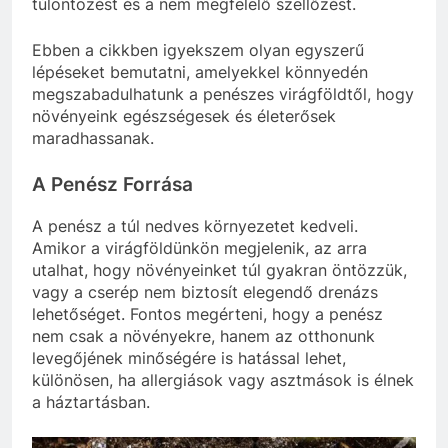
túlöntözést és a nem megfelelő szellőzést.
Ebben a cikkben igyekszem olyan egyszerű
lépéseket bemutatni, amelyekkel könnyedén
megszabadulhatunk a penészes virágföldtől, hogy
növényeink egészségesek és életerősek
maradhassanak.
A Penész Forrása
A penész a túl nedves környezetet kedveli.
Amikor a virágföldünkön megjelenik, az arra
utalhat, hogy növényeinket túl gyakran öntözzük,
vagy a cserép nem biztosít elegendő drenázs
lehetőséget. Fontos megérteni, hogy a penész
nem csak a növényekre, hanem az otthonunk
levegőjének minőségére is hatással lehet,
különösen, ha allergiások vagy asztmások is élnek
a háztartásban.