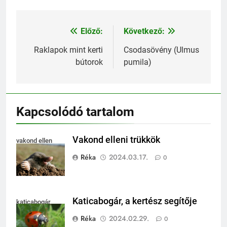
Előző:
Következő:
Bejegyzés
navigáció
Raklapok mint kerti
Csodasövény (Ulmus
bútorok
pumila)
Kapcsolódó tartalom
Vakond elleni trükkök
vakond ellen
Réka
2024.03.17.
0
Katicabogár, a kertész segítője
katicabogár
Réka
2024.02.29.
0