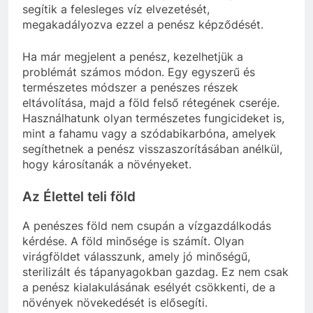
segítik a felesleges víz elvezetését,
megakadályozva ezzel a penész képződését.
Ha már megjelent a penész, kezelhetjük a
problémát számos módon. Egy egyszerű és
természetes módszer a penészes részek
eltávolítása, majd a föld felső rétegének cseréje.
Használhatunk olyan természetes fungicideket is,
mint a fahamu vagy a szódabikarbóna, amelyek
segíthetnek a penész visszaszorításában anélkül,
hogy károsítanák a növényeket.
Az Élettel teli föld
A penészes föld nem csupán a vízgazdálkodás
kérdése. A föld minősége is számít. Olyan
virágföldet válasszunk, amely jó minőségű,
sterilizált és tápanyagokban gazdag. Ez nem csak
a penész kialakulásának esélyét csökkenti, de a
növények növekedését is elősegíti.