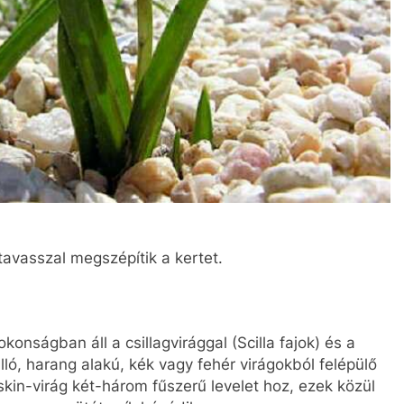
avasszal megszépítik a kertet.
rokonságban áll a csillagvirággal (Scilla fajok) és a
ló, harang alakú, kék vagy fehér virágokból felépülő
skin-virág két-három fűszerű levelet hoz, ezek közül