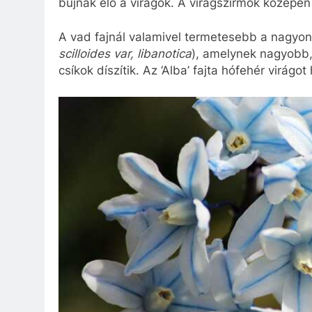
bújnak elő a virágok. A virágszirmok közepén
A vad fajnál valamivel termetesebb a nagyo
scilloides var, libanotica
), amelynek nagyobb,
csíkok díszítik. Az ‘Alba’ fajta hófehér virágot