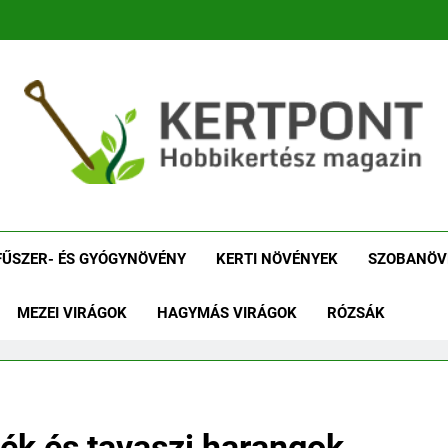
tpont Kertészeti Maga
Növénykereső És Növényhatározó
Növényha
FŰSZER- ÉS GYÓGYNÖVÉNY
KERTI NÖVÉNYEK
SZOBANÖV
MEZEI VIRÁGOK
HAGYMÁS VIRÁGOK
RÓZSÁK
ék és tavaszi harangok