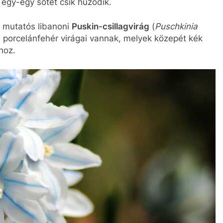
 egy-egy sötét csík húzódik.
n mutatós libanoni
Puskin-csillagvirág
(
Puschkinia
 porcelánfehér virágai vannak, melyek közepét kék
 hoz.