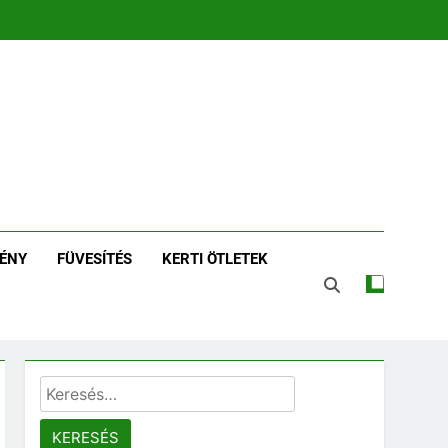
zin | Növénykereső És
tározó
ÉNY
FÜVESÍTÉS
KERTI ÖTLETEK
Keresés: