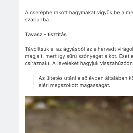
A cserépbe rakott hagymákat vigyük be a mel
szabadba.
Tavasz – tisztítás
Távolítsuk el az ágyásból az elhervadt virágo
magjait, mert így sűrű szőnyeget alkot. Eset
csíráznak). A leveleket hagyjuk visszahúzódni
Az ültetés utáni első évben általában kö
eléri megszokott magasságát.