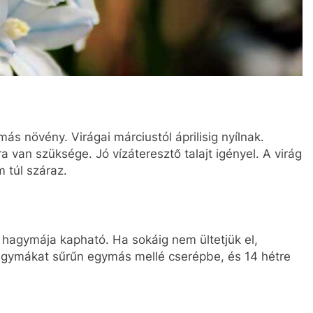
 növény. Virágai márciustól áprilisig nyílnak.
 van szüksége. Jó vízáteresztő talajt igényel. A virág
m túl száraz.
a hagymája kapható. Ha sokáig nem ültetjük el,
agymákat sűrűn egymás mellé cserépbe, és 14 hétre