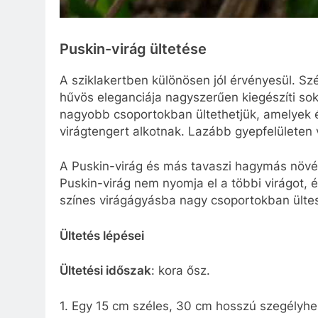
Puskin-virág ültetése
A sziklakertben különösen jól érvényesül. Szé
hűvös eleganciája nagyszerűen kiegészíti sok 
nagyobb csoportokban ültethetjük, amelyek év
virágtengert alkotnak. Lazább gyepfelületen v
A Puskin-virág és más tavaszi hagymás növén
Puskin-virág nem nyomja el a többi virágot, é
színes virágágyásba nagy csoportokban ülte
Ültetés lépései
Ültetési időszak
: kora ősz.
1. Egy 15 cm széles, 30 cm hosszú szegélyh