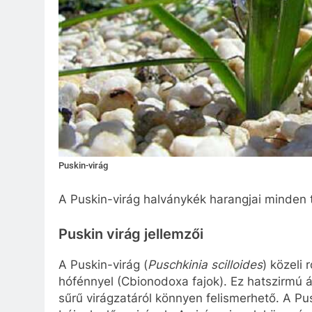
Puskin-virág
A Puskin-virág halványkék harangjai minden t
Puskin virág jellemzői
A Puskin-virág (
Puschkinia scilloides
) közeli 
hófénnyel (Cbionodoxa fajok). Ez hatszirmú ál
sűrű virágzatáról könnyen felismerhető. A Pu