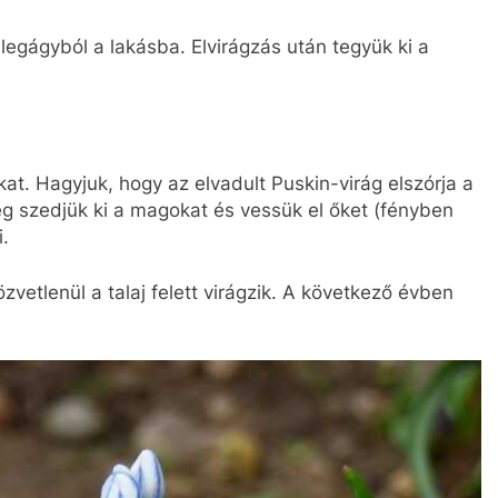
egágyból a lakásba. Elvirágzás után tegyük ki a
kat. Hagyjuk, hogy az elvadult Puskin-virág elszórja a
leg szedjük ki a magokat és vessük el őket (fényben
.
zvetlenül a talaj felett virágzik. A következő évben