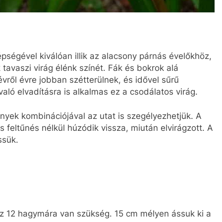
pségével kiválóan illik az alacsony párnás évelőkhöz,
tavaszi virág élénk színét. Fák és bokrok alá
ről évre jobban szétterülnek, és idővel sűrű
aló elvadításra is alkalmas ez a csodálatos virág.
yek kombinációjával az utat is szegélyezhetjük. A
s feltűnés nélkül húzódik vissza, miután elvirágzott. A
ssük.
ez 12 hagymára van szükség. 15 cm mélyen ássuk ki a