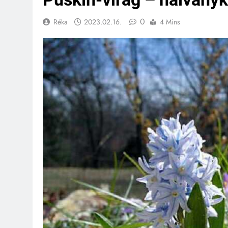
0
Réka
2023.02.16.
4 Mins