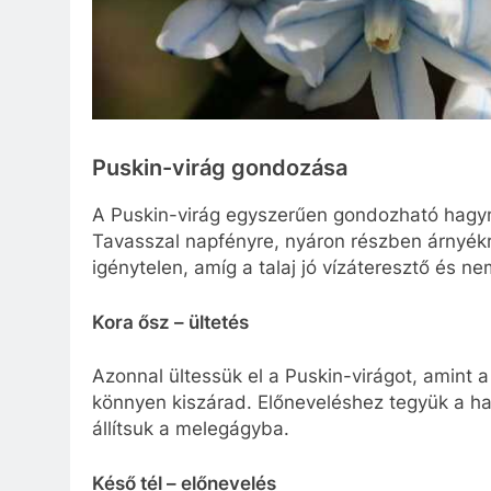
Puskin-virág gondozása
A Puskin-virág egyszerűen gondozható hagymás
Tavasszal napfényre, nyáron részben árnyékra
igénytelen, amíg a talaj jó vízáteresztő és ne
Kora ősz – ültetés
Azonnal ültessük el a Puskin-virágot, amint 
könnyen kiszárad. Előneveléshez tegyük a h
állítsuk a melegágyba.
Késő tél – előnevelés