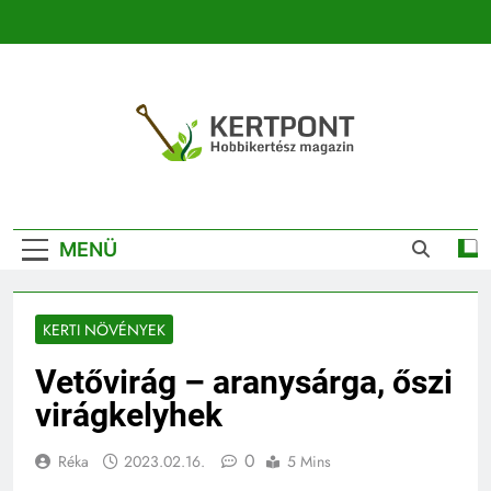
Ugrás
a
tartalomra
Kertpont
Kertpont Növénykereső És Növényhatározó
Kertészeti
MENÜ
Magazin |
Növénykereső És
KERTI NÖVÉNYEK
Növényhatározó
Vetővirág – aranysárga, őszi
virágkelyhek
0
Réka
2023.02.16.
5 Mins