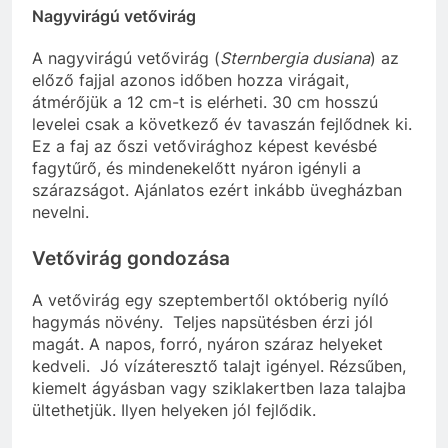
Nagyvirágú vetővirág
A nagyvirágú vetővirág (
Sternbergia dusiana
) az
előző fajjal azonos időben hozza virágait,
átmérőjük a 12 cm-t is elérheti. 30 cm hosszú
levelei csak a következő év tavaszán fejlődnek ki.
Ez a faj az őszi vetővirághoz képest kevésbé
fagytűrő, és mindenekelőtt nyáron igényli a
szárazságot. Ajánlatos ezért inkább üvegházban
nevelni.
Vetővirág gondozása
A vetővirág egy szeptembertől októberig nyíló
hagymás növény. Teljes napsütésben érzi jól
magát. A napos, forró, nyáron száraz helyeket
kedveli. Jó vízáteresztő talajt igényel. Rézsűben,
kiemelt ágyásban vagy sziklakertben laza talajba
ültethetjük. Ilyen helyeken jól fejlődik.