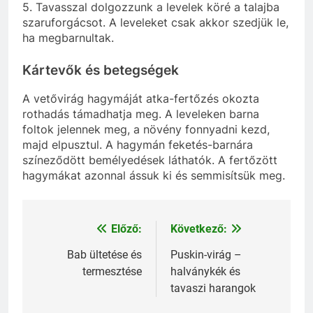
5. Tavasszal dolgozzunk a levelek köré a talajba
szaruforgácsot. A leveleket csak akkor szedjük le,
ha megbarnultak.
Kártevők és betegségek
A vetővirág hagymáját atka-fertőzés okozta
rothadás támadhatja meg. A leveleken barna
foltok jelennek meg, a növény fonnyadni kezd,
majd elpusztul. A hagymán feketés-barnára
színeződött bemélyedések láthatók. A fertőzött
hagymákat azonnal ássuk ki és semmisítsük meg.
Előző:
Következő:
Bejegyzés
navigáció
Bab ültetése és
Puskin-virág –
termesztése
halványkék és
tavaszi harangok