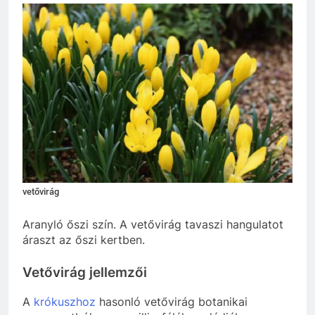
vetővirág
Aranyló őszi szín. A vetővirág tavaszi hangulatot
áraszt az őszi kertben.
Vetővirág jellemzői
A
krókuszhoz
hasonló vetővirág botanikai