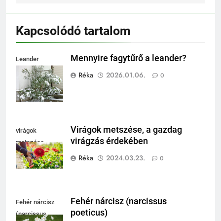
Kapcsolódó tartalom
Mennyire fagytűrő a leander?
Leander
fagytűrése
Réka
2026.01.06.
0
Virágok metszése, a gazdag
virágok
virágzás érdekében
metszése
Réka
2024.03.23.
0
Fehér nárcisz (narcissus
Fehér nárcisz
poeticus)
(narcissus