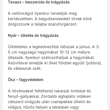
Tavasz – beszerzés és trágyázás
A vetővirágot ilyenkor rendeljük meg
kertészetben. A begyökeresedett tövek köré
dolgozzunk a talajba szaruforgácsot.
Nyár – ültetés és trágyázás
Ültetéshez a legkedvezőbb időszak a június. A 3-
5 cm nagyságú hagymákat 10-12 cm mélyre
ültessük. Ilyenkor szétoszthatjuk a hagymákat.
Ásóvillával emeljük ki őket földdel együtt (jobbra),
és válasszuk szét.
Ősz – fagyvédelem
A növényeket feltétlenül takarjuk lombbal és
fenyő-gallyakkal. Zordabb éghajlatú vidéken
célszerű virágzás után cserepekbe ültetni és
világos, hűvös helyen a lakásban vagy