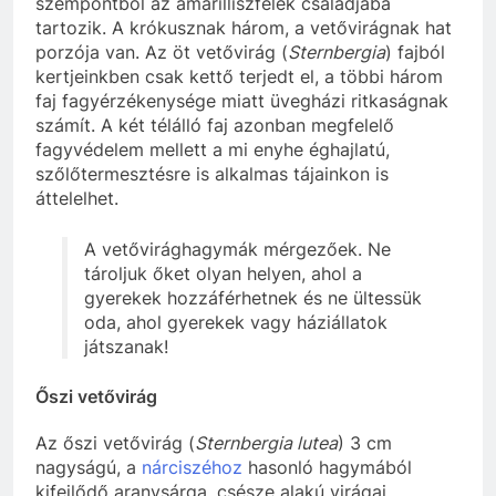
szempontból az amarilliszfélék családjába
tartozik. A krókusznak három, a vetővirágnak hat
porzója van. Az öt vetővirág (
Sternbergia
) fajból
kertjeinkben csak kettő terjedt el, a többi három
faj fagyérzékenysége miatt üvegházi ritkaságnak
számít. A két télálló faj azonban megfelelő
fagyvédelem mellett a mi enyhe éghajlatú,
szőlőtermesztésre is alkalmas tájainkon is
áttelelhet.
A vetővirághagymák mérgezőek. Ne
tároljuk őket olyan helyen, ahol a
gyerekek hozzáférhetnek és ne ültessük
oda, ahol gyerekek vagy háziállatok
játszanak!
Őszi vetővirág
Az őszi vetővirág (
Sternbergia lutea
) 3 cm
nagyságú, a
nárciszéhoz
hasonló hagymából
kifejlődő aranysárga, csésze alakú virágai