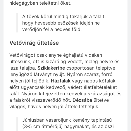
hidegágyban teleltetni őket.
A tövek körül mindig takarjuk a talajt,
hogy hevesebb esőzések idején ne
verődjön fel a nedves föld.
Vetővirág ültetése
Vetővirágot csak enyhe éghajlatú vidéken
ültessünk, ott is kizárólag védett, meleg helyre és
laza talajba.
Sziklakertbe
csoportosan telepítve
lenyűgöző látványt nyújt. Nyáron száraz, forró
helyen jól fejlődik.
Házfalak
vagy napos kőfalak
előtt ugyancsak kedvező, védett életfeltételeket
talál. Nyáron kifejezetten kedveli a szárazságot és
a falakról visszaverődő hőt.
Dézsába
ültetve
világos, hűvös helyen jól átteleltethetjük.
Júniusban vásároljunk kemény tapintású
(3-5 cm átmérőjű) hagymákat, és az őszi