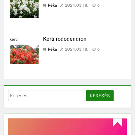
poeticus)
Réka
2024.03.18.
0
Kerti rododendron
kerti
rododendron
Réka
2024.03.18.
0
Keresés: