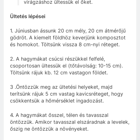
virágzáshoz ültessük el őket.
Ültetés lépései
1. Júniusban ássunk 20 cm mély, 20 cm átmérőjű
gödröt. A kiemelt földhöz keverjünk komposztot
és homokot. Töltsünk vissza 8 cm-nyi réteget.
2. A hagymákat csúcsi részükkel felfelé,
csoportosan ültessük el (tőtávolság: 10-15 cm).
Töltsünk rájuk kb. 12 cm vastagon földet.
3 .Öntözzük meg az ültetési helyeket, majd
terítsünk rájuk 5 cm vastag kavicsréteget, hogy
csökkentsük a hőmérséklet ingadozást.
4. A hagymákat ősszel, télen és tavasszal
öntözzük. Amikor tavasszal elszáradnak a levelek,
őszig ne öntözzük a növényeket.