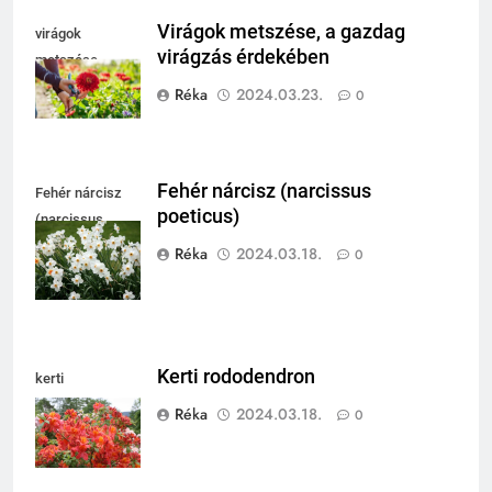
Virágok metszése, a gazdag
virágok
virágzás érdekében
metszése
Réka
2024.03.23.
0
Fehér nárcisz (narcissus
Fehér nárcisz
poeticus)
(narcissus
poeticus)
Réka
2024.03.18.
0
Kerti rododendron
kerti
rododendron
Réka
2024.03.18.
0