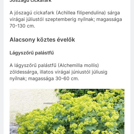
Jószagú cickafark
A jószagú cickafark (
Achillea filipendulina
) sárga
virágai júliustól szeptemberig nyílnak; magassága
70-130 cm.
Alacsony köztes évelők
Lágyszőrű palástfű
A lágyszőrű palástfű (
Alchemilla mollis
)
zöldessárga, illatos virágai júniustól júliusig
nyílnak; magassága 30-60 cm.