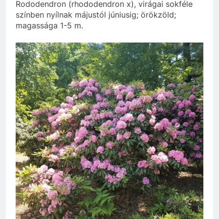
Rododendron (rhododendron x), virágai sokféle
színben nyílnak májustól júniusig; örökzöld;
magassága 1-5 m.