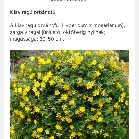
Kisvirágú orbáncfű
A kisvirágú orbáncfű (Hypericum x moserianum),
sárga virágai júniustól októberig nyílnak;
magassága: 30-50 cm.