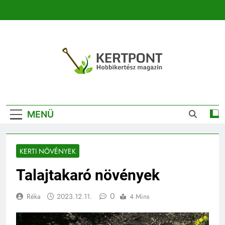
Ugrás
a
tartalomra
Kertpont
Kertpont Növénykereső És Növényhatározó
Kertészeti
MENÜ
Magazin |
Növénykereső És
KERTI NÖVÉNYEK
Növényhatározó
Talajtakaró növények
0
Réka
2023.12.11.
4 Mins