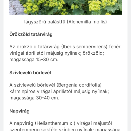
lágyszőrű palástfű (Alchemilla mollis)
Örökzöld tatárvirág
Az örökzöld tatárvirág (
Iberis sempervirens) fehér
virágai áprilistól májusig nyílnak; örökzöld;
magassága 15-30 cm.
Szívlevelű bőrlevél
A szívlevelű bőrlevél (Bergenia cordifolia)
kárminpiros virágai áprilistól májusig nyílnak;
magassága 30-40 cm.
Napvirág
A napvirág (
Helianthemum
x ) virágai májustól
szeptemberig sokféle színben nyílnak; magassága