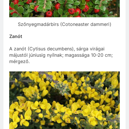
Szőnyegmadárbirs (Cotoneaster dammeri)
Zanót
A zanót (
Cytisus decumbens
), sárga virágai
májustól júniusig nyílnak; magassága 10-20 cm;
mérgező.