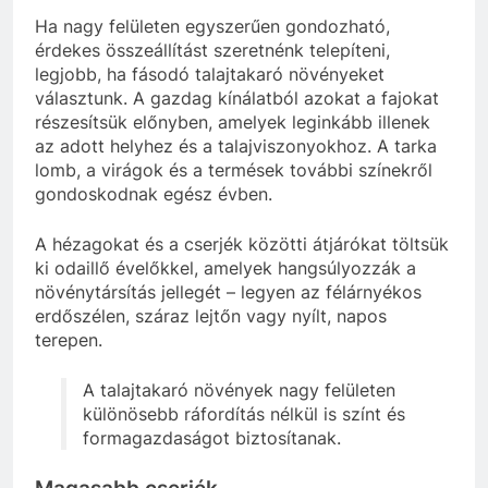
Ha nagy felületen egyszerűen gondozható,
érdekes összeállítást szeretnénk telepíteni,
legjobb, ha fásodó talajtakaró növényeket
választunk. A gazdag kínálatból azokat a fajokat
részesítsük előnyben, amelyek leginkább illenek
az adott helyhez és a talajviszonyokhoz. A tarka
lomb, a virágok és a termések további színekről
gondoskodnak egész évben.
A hézagokat és a cserjék közötti átjárókat töltsük
ki odaillő évelőkkel, amelyek hangsúlyozzák a
növénytársítás jellegét – legyen az félárnyékos
erdőszélen, száraz lejtőn vagy nyílt, napos
terepen.
A talajtakaró növények nagy felületen
különösebb ráfordítás nélkül is színt és
formagazdaságot biztosítanak.