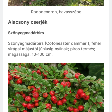
Rododendron, havasszépe
Alacsony cserjék
Szőnyegmadárbirs
Szőnyegmadárbirs (Cotoneaster dammeri), fehér
virágai májustól júniusig nyílnak; piros termés;
magassága: 10-100 cm.