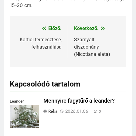
15-20 cm.
Előző:
Következő:
Bejegyzés
navigáció
Karfiol termesztése,
Szárnyalt
felhasználása
díszdohány
(Nicotiana alata)
Kapcsolódó tartalom
Mennyire fagytűrő a leander?
Leander
fagytűrése
Réka
2026.01.06.
0