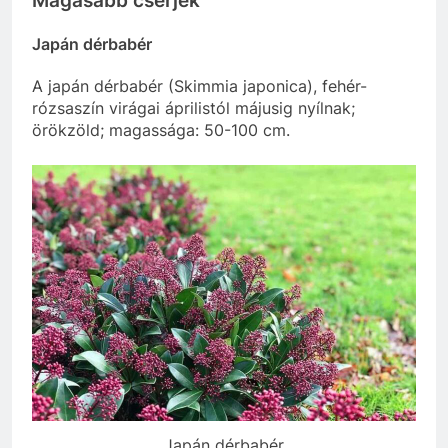
Magasabb cserjék
Japán dérbabér
A japán dérbabér (Skimmia japonica), fehér-
rózsaszín virágai áprilistól májusig nyílnak;
örökzöld; magassága: 50-100 cm.
Japán dérbabér