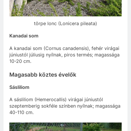
törpe lonc (Lonicera pileata)
Kanadai som
A kanadai som (Cornus canadensis), fehér virágai
júniustól júliusig nyílnak, piros termés; magassága
10-20 cm.
Magasabb köztes évelők
Sásliliom
A sásliliom (
Hemerocallis
) virágai júniustól
szeptemberig sokféle színben nyílnak; magassága
40-110 cm.