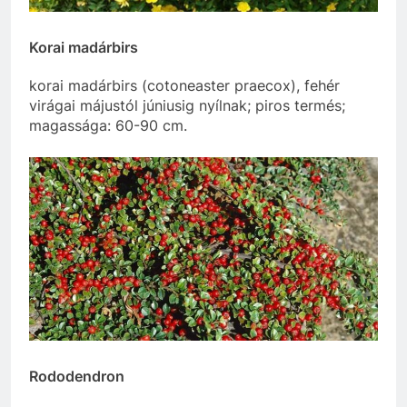
Korai madárbirs
korai madárbirs (cotoneaster praecox), fehér
virágai májustól júniusig nyílnak; piros termés;
magassága: 60-90 cm.
Rododendron