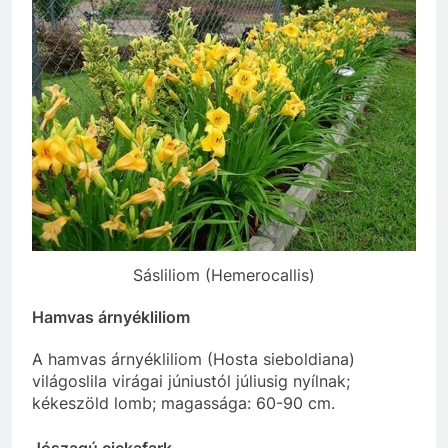
Sásliliom (Hemerocallis)
Hamvas árnyékliliom
A hamvas árnyékliliom (
Hosta sieboldiana
)
világoslila virágai júniustól júliusig nyílnak;
kékeszöld lomb; magassága: 60-90 cm.