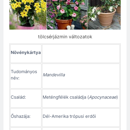
tölcsérjázmin változatok
Növénykártya
Tudományos
Mandevilla
név:
Család:
Meténgfélék családja (
Apocynaceae
)
Őshazája:
Dél-Amerika trópusi erdői