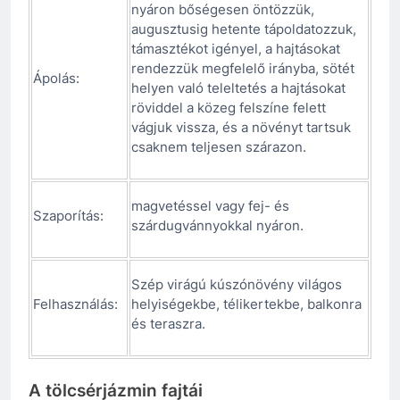
nyáron bőségesen öntözzük,
augusztusig hetente tápoldatozzuk,
támasztékot igényel, a hajtásokat
rendezzük megfelelő irányba, sötét
Ápolás:
helyen való teleltetés a hajtásokat
röviddel a közeg felszíne felett
vágjuk vissza, és a növényt tartsuk
csaknem teljesen szárazon.
magvetéssel vagy fej- és
Szaporítás:
szárdugvánnyokkal nyáron.
Szép virágú kúszónövény világos
Felhasználás:
helyiségekbe, télikertekbe, balkonra
és teraszra.
A tölcsérjázmin fajtái