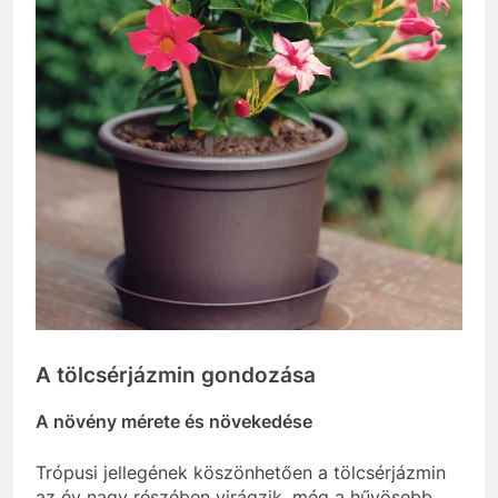
A tölcsérjázmin gondozása
A növény mérete és növekedése
Trópusi jellegének köszönhetően a tölcsérjázmin
az év nagy részében virágzik, még a hűvösebb