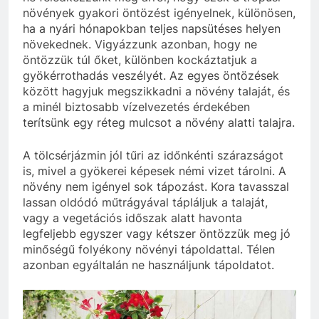
növények gyakori öntözést igényelnek, különösen,
ha a nyári hónapokban teljes napsütéses helyen
növekednek. Vigyázzunk azonban, hogy ne
öntözzük túl őket, különben kockáztatjuk a
gyökérrothadás veszélyét. Az egyes öntözések
között hagyjuk megszikkadni a növény talaját, és
a minél biztosabb vízelvezetés érdekében
terítsünk egy réteg mulcsot a növény alatti talajra.
A tölcsérjázmin jól tűri az időnkénti szárazságot
is, mivel a gyökerei képesek némi vizet tárolni. A
növény nem igényel sok tápozást. Kora tavasszal
lassan oldódó műtrágyával tápláljuk a talaját,
vagy a vegetációs időszak alatt havonta
legfeljebb egyszer vagy kétszer öntözzük meg jó
minőségű folyékony növényi tápoldattal. Télen
azonban egyáltalán ne használjunk tápoldatot.