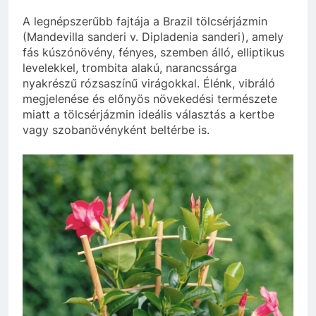
A legnépszerűbb fajtája a Brazil tölcsérjázmin
(Mandevilla sanderi v. Dipladenia sanderi), amely
fás kúszónövény, fényes, szemben álló, elliptikus
levelekkel, trombita alakú, narancssárga
nyakrészű rózsaszínű virágokkal. Élénk, vibráló
megjelenése és előnyös növekedési természete
miatt a tölcsérjázmin ideális választás a kertbe
vagy szobanövényként beltérbe is.