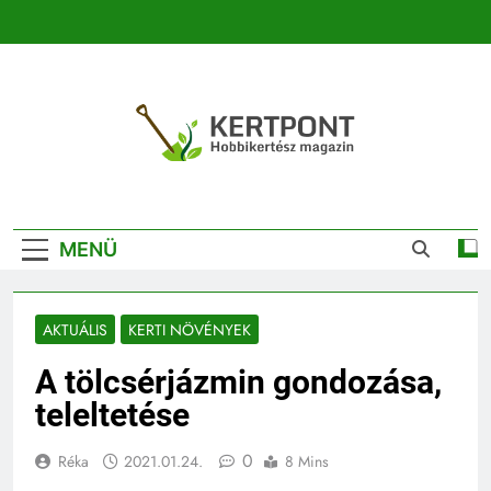
Ugrás
a
tartalomra
Kertpont
Kertpont Növénykereső És Növényhatározó
Kertészeti
MENÜ
Magazin |
Növénykereső És
AKTUÁLIS
KERTI NÖVÉNYEK
Növényhatározó
A tölcsérjázmin gondozása,
teleltetése
0
Réka
2021.01.24.
8 Mins