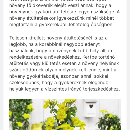
növény földkeverék elejét veszi annak, hogy a
növénynek gyakori átültetésre legyen szüksége. A
növény átültetésekor igyekezzünk minél többet
megtartani a gyökerekből, lehetőleg épségben.
Teljesen kifejlett növény átültetésénél is az a
legjobb, ha a korábbinál nagyobb edényt
használunk, hogy a növénynek több hely álljon
rendelkezésére a növekedéshez. Kertbe történő
átültetés vagy kiültetés esetén a növény helyének
szánt gödörnek olyan mélynek kell lennie, mint a
növény gyökérlabdája, azonban annál sokkal
szélesebbnek, hogy a gyökereknek elegendő
helyük legyen a vízszintes irányú terjeszkedéshez.