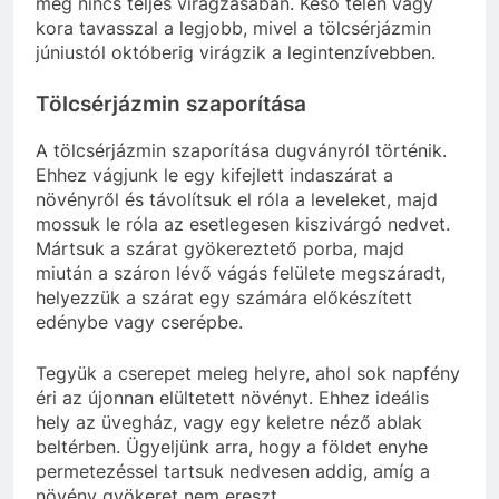
még nincs teljes virágzásában. Késő télen vagy
kora tavasszal a legjobb, mivel a tölcsérjázmin
júniustól októberig virágzik a legintenzívebben.
Tölcsérjázmin szaporítása
A tölcsérjázmin szaporítása dugványról történik.
Ehhez vágjunk le egy kifejlett indaszárat a
növényről és távolítsuk el róla a leveleket, majd
mossuk le róla az esetlegesen kiszivárgó nedvet.
Mártsuk a szárat gyökereztető porba, majd
miután a száron lévő vágás felülete megszáradt,
helyezzük a szárat egy számára előkészített
edénybe vagy cserépbe.
Tegyük a cserepet meleg helyre, ahol sok napfény
éri az újonnan elültetett növényt. Ehhez ideális
hely az üvegház, vagy egy keletre néző ablak
beltérben. Ügyeljünk arra, hogy a földet enyhe
permetezéssel tartsuk nedvesen addig, amíg a
növény gyökeret nem ereszt.