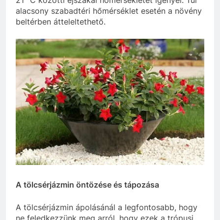
21 °C közötti éjszakai hőmérsékletet igényel. Túl
alacsony szabadtéri hőmérséklet esetén a növény
beltérben átteleltethető.
A tölcsérjázmin öntözése és tápozása
A tölcsérjázmin ápolásánál a legfontosabb, hogy
ne feledkezzünk meg arról, hogy ezek a trópusi