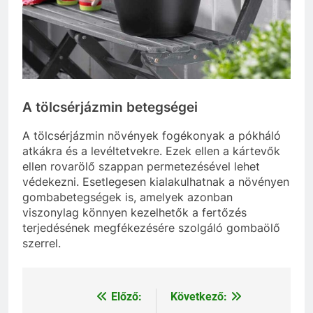
A tölcsérjázmin betegségei
A tölcsérjázmin növények fogékonyak a pókháló
atkákra és a levéltetvekre. Ezek ellen a kártevők
ellen rovarölő szappan permetezésével lehet
védekezni. Esetlegesen kialakulhatnak a növényen
gombabetegségek is, amelyek azonban
viszonylag könnyen kezelhetők a fertőzés
terjedésének megfékezésére szolgáló gombaölő
szerrel.
Előző:
Következő:
Bejegyzés