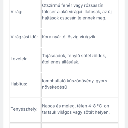
Ötszirmú fehér vagy rózsaszín,
Virág:
tölcsér alakú virágai illatosak, az új
hajtások csúcsán jelennek meg.
Virágzási idő:
Kora nyártól őszig virágzik
Tojásdadok, fénylő sötétzöldek,
Levelek:
átellenes állásúak.
lombhullató kúszónövény, gyors
Habitus:
növekedésű
Napos és meleg, télen 4-8 °C-on
Tenyészhely:
tartsuk világos vagy sötét helyen.