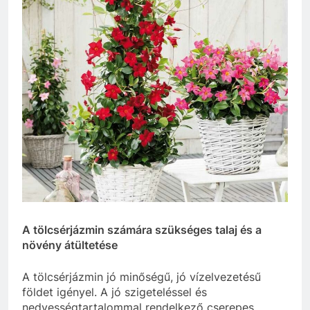
A tölcsérjázmin számára szükséges talaj és a
növény átültetése
A tölcsérjázmin jó minőségű, jó vízelvezetésű
földet igényel. A jó szigeteléssel és
nedvességtartalommal rendelkező cserepes