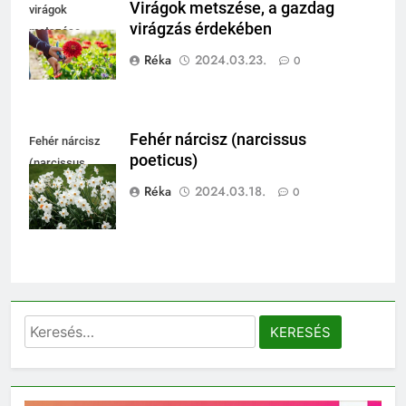
Virágok metszése, a gazdag
virágok
virágzás érdekében
metszése
Réka
2024.03.23.
0
Fehér nárcisz (narcissus
Fehér nárcisz
poeticus)
(narcissus
poeticus)
Réka
2024.03.18.
0
Keresés: