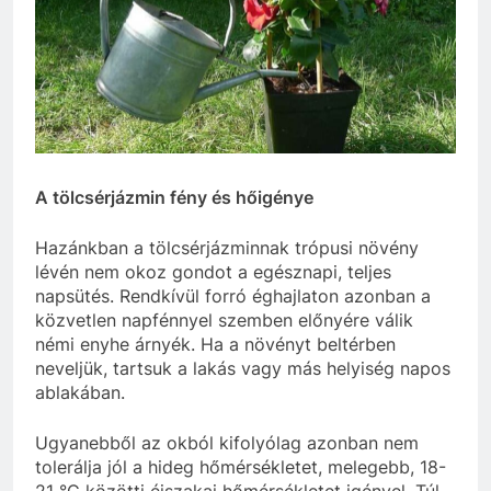
A tölcsérjázmin fény és hőigénye
Hazánkban a tölcsérjázminnak trópusi növény
lévén nem okoz gondot a egésznapi, teljes
napsütés. Rendkívül forró éghajlaton azonban a
közvetlen napfénnyel szemben előnyére válik
némi enyhe árnyék. Ha a növényt beltérben
neveljük, tartsuk a lakás vagy más helyiség napos
ablakában.
Ugyanebből az okból kifolyólag azonban nem
tolerálja jól a hideg hőmérsékletet, melegebb, 18-