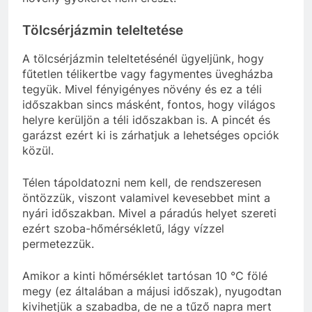
Tölcsérjázmin teleltetése
A tölcsérjázmin teleltetésénél ügyeljünk, hogy
fűtetlen télikertbe vagy fagymentes üvegházba
tegyük. Mivel fényigényes növény és ez a téli
időszakban sincs másként, fontos, hogy világos
helyre kerüljön a téli időszakban is. A pincét és
garázst ezért ki is zárhatjuk a lehetséges opciók
közül.
Télen tápoldatozni nem kell, de rendszeresen
öntözzük, viszont valamivel kevesebbet mint a
nyári időszakban. Mivel a páradús helyet szereti
ezért szoba-hőmérsékletű, lágy vízzel
permetezzük.
Amikor a kinti hőmérséklet tartósan 10 °C fölé
megy (ez általában a májusi időszak), nyugodtan
kivihetjük a szabadba, de ne a tűző napra mert