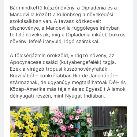
Bár mindkettő kúszónövény, a Dipladenia és a
Mandevilla között a különbség a növekedési
szokásaikban van. A tavasz közkedvelt
dísznövénye, a Mandevilla függőleges irányban
felfelé növekszik, míg a Dipladenia inkább bokros
növény, lefelé irányuló, lógó szárakkal.
A tölcsérjázmin örökzöld, virágzó növény, az
Apocynaceae család (kutyabengefélék) tagja.
Ezek a virágzó trópusi kúszónövényfajták
Brazíliából – konkrétabban Rio de Janerióból –
származnak, de ugyanúgy megtalálhatóak Dél- és
Közép-Amerika más tájain és az Egyesült Államok
délnyugati részén, mint Nyugat-Indiában.