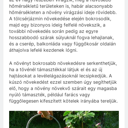
hőmérsékletű területeken is, habár alacsonyabb
hőmérsékleten a növény virágzási ideje rövidebb.
A tölcsérjázmin növekedése elején bokrosodik,
majd egy bizonyos ideig felfelé növekszik, a
további növekedés során pedig az egyre
hosszabbodó szárak súlyuknál fogva lehajlanak,
és a cserép, balkonláda vagy függőkosár oldalán
áthajolva lefelé kezdenek lógni.
A növényt bokrosabb növekedésre serkenthetjük,
ha a tövénél támasztékkal látjuk el és az új
hajtásokat a levélelágazásoknál lecsipkedjük. A
kúszó növekedést ezzel szemben úgy segíthetjük
elő, hogy a növény növekvő szárait egy magasba
nyúló támaszték, például farács vagy
függőlegesen kifeszített kötelek irányába tereljük.