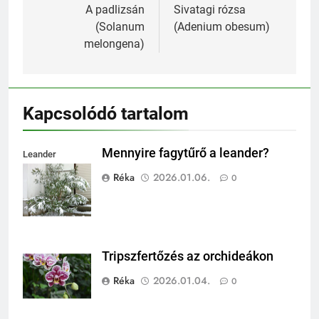
navigáció
A padlizsán
Sivatagi rózsa
(Solanum
(Adenium obesum)
melongena)
Kapcsolódó tartalom
Mennyire fagytűrő a leander?
Leander
fagytűrése
Réka
2026.01.06.
0
Tripszfertőzés az orchideákon
Réka
2026.01.04.
0