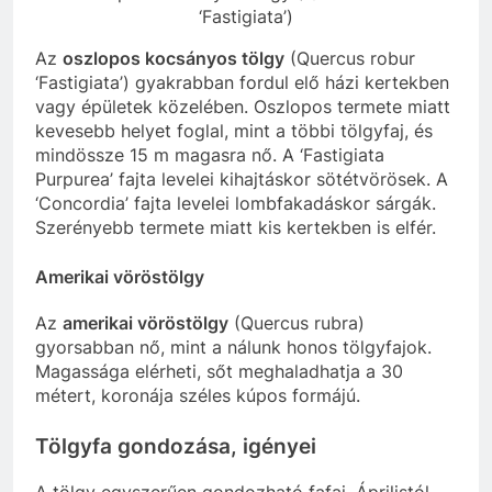
‘Fastigiata’)
Az
oszlopos kocsányos tölgy
(Quercus robur
‘Fastigiata’) gyakrabban fordul elő házi kertekben
vagy épületek közelében. Oszlopos termete miatt
kevesebb helyet foglal, mint a többi tölgyfaj, és
mindössze 15 m magasra nő. A ‘Fastigiata
Purpurea’ fajta levelei kihajtáskor sötétvörösek. A
‘Concordia’ fajta levelei lombfakadáskor sárgák.
Szerényebb termete miatt kis kertekben is elfér.
Amerikai vöröstölgy
Az
amerikai vöröstölgy
(Quercus rubra)
gyorsabban nő, mint a nálunk honos tölgyfajok.
Magassága elérheti, sőt meghaladhatja a 30
métert, koronája széles kúpos formájú.
Tölgyfa gondozása, igényei