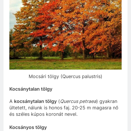
Mocsári tölgy (Quercus palustris)
Kocsánytalan tölgy
A
kocsánytalan tölgy
(
Quercus petraea
) gyakran
ültetett, nálunk is honos faj. 20-25 m magasra nő
és széles kúpos koronát nevel.
Kocsányos tölgy