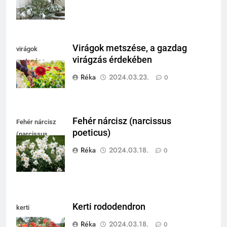
Virágok metszése, a gazdag
virágok
virágzás érdekében
metszése
Réka
2024.03.23.
0
Fehér nárcisz (narcissus
Fehér nárcisz
poeticus)
(narcissus
poeticus)
Réka
2024.03.18.
0
Kerti rododendron
kerti
rododendron
Réka
2024.03.18.
0