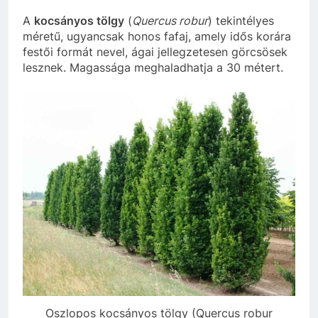
A
kocsányos tölgy
(
Quercus robur
) tekintélyes
méretű, ugyancsak honos fafaj, amely idős korára
festői formát nevel, ágai jellegzetesen görcsösek
lesznek. Magassága meghaladhatja a 30 métert.
Oszlopos kocsányos tölgy (Quercus robur