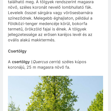
található meg. A tölgyek rendszerint magasra
növő, széles koronát nevelő lombhullató fák.
Leveleik ősszel sárgára vagy vörösesbarnára
színeződnek. Melegebb éghajlaton, például a
Földközi-tenger medencéje körül, bokorfa
termetű, örökzöld fajai is élnek. A tölgyek
jellegzetessége az erősen karéjos levél és az
ovális alakú makktermés.
Csertölgy
A
csertölgy
(
Quercus cerris
) széles kúpos
koronájú, 25 m magasra növő fa.