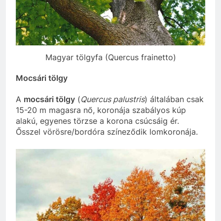
Magyar tölgyfa (Quercus frainetto)
Mocsári tölgy
A
mocsári tölgy
(
Quercus palustris
) általában csak
15-20 m magasra nő, koronája szabályos kúp
alakú, egyenes törzse a korona csúcsáig ér.
Ősszel vörösre/bordóra színeződik lomkoronája.