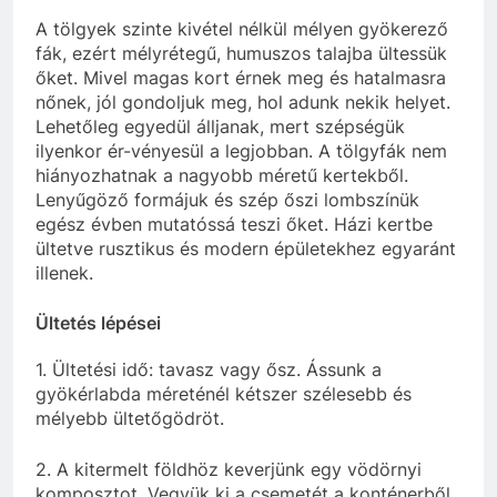
A tölgyek szinte kivétel nélkül mélyen gyökerező
fák, ezért mélyrétegű, humuszos talajba ültessük
őket. Mivel magas kort érnek meg és hatalmasra
nőnek, jól gondoljuk meg, hol adunk nekik helyet.
Lehetőleg egyedül álljanak, mert szépségük
ilyenkor ér-vényesül a legjobban. A tölgyfák nem
hiányozhatnak a nagyobb méretű kertekből.
Lenyűgöző formájuk és szép őszi lombszínük
egész évben mutatóssá teszi őket. Házi kertbe
ültetve rusztikus és modern épületekhez egyaránt
illenek.
Ültetés lépései
1. Ültetési idő: tavasz vagy ősz. Ássunk a
gyökérlabda méreténél kétszer szélesebb és
mélyebb ültetőgödröt.
2. A kitermelt földhöz keverjünk egy vödörnyi
komposztot. Vegyük ki a csemetét a konténerből