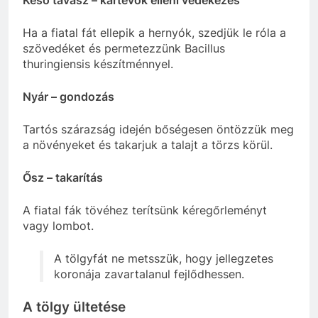
Késő tavasz – kártevők elleni védekezés
Ha a fiatal fát ellepik a hernyók, szedjük le róla a
szövedéket és permetezzünk Bacillus
thuringiensis készítménnyel.
Nyár – gondozás
Tartós szárazság idején bőségesen öntözzük meg
a növényeket és takarjuk a talajt a törzs körül.
Ősz – takarítás
A fiatal fák tövéhez terítsünk kéregőrleményt
vagy lombot.
A tölgyfát ne metsszük, hogy jellegzetes
koronája zavartalanul fejlődhessen.
A tölgy ültetése