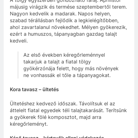
A tölgy egyszerűen gondozható fafaj. Áprilistól
májusig virágzik és termése szeptembertől terem.
Nagyon kedvelik a madarak. Napos helyen,
szabad térállásban fejlődik a legkielégítőbben,
ahol zavartalanul növekedhet. Mélyen gyökerezik,
ezért a humuszos, tápanyagban gazdag talajt
kedveli.
Az első években kéregőrleménnyel
takarjuk a talajt a fiatal tölgy
gyökérzónája felett, hogy más növények
ne vonhassák el tőle a tápanyagokat.
Kora tavasz – ültetés
Ültetéshez kedvező időszak. Távolítsuk el az
áttelelt fiatal egyedek téli talajtakarását. Terítsünk
a gyökerek fölé komposztot, majd arra
kéregőrleményt.