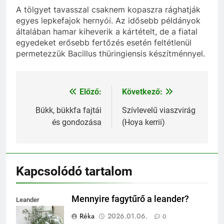
A tölgyet tavasszal csaknem kopaszra rághatják
egyes lepkefajok hernyói. Az idősebb példányok
általában hamar kiheverik a kártételt, de a fiatal
egyedeket erősebb fertőzés esetén feltétlenül
permetezzük Bacillus thüringiensis készítménnyel.
Előző:
Következő:
Bejegyzés
navigáció
Bükk, bükkfa fajtái
Szívlevelű viaszvirág
és gondozása
(Hoya kerrii)
Kapcsolódó tartalom
Mennyire fagytűrő a leander?
Leander
fagytűrése
Réka
2026.01.06.
0