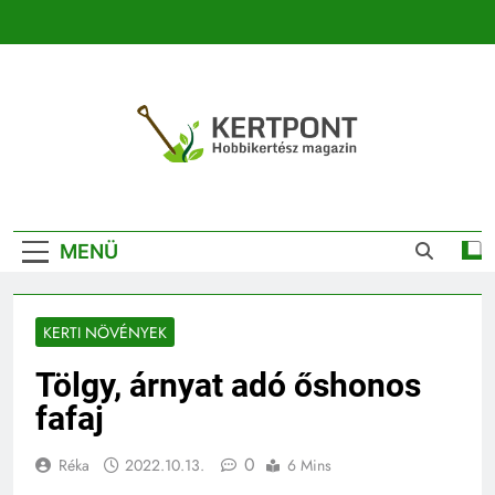
Ugrás
a
tartalomra
Kertpont
Kertpont Növénykereső És Növényhatározó
Kertészeti
MENÜ
Magazin |
Növénykereső És
KERTI NÖVÉNYEK
Növényhatározó
Tölgy, árnyat adó őshonos
fafaj
0
Réka
2022.10.13.
6 Mins