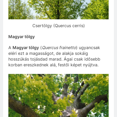
Csertölgy (Quercus cerris)
Magyar tölgy
A
Magyar tölgy
(
Quercus frainetto
) ugyancsak
eléri ezt a magasságot, de alakja sokáig
hosszúkás tojásdad marad. Ágai csak idősebb
korban ereszkednek alá, festői képet nyújtva.