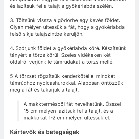
és lazítsuk fel a talajt a gyökérlabda szélén.
3. Töltsünk vissza a gödörbe egy kevés földet.
Olyan mélyen ültessük a fát, hogy a gyökérlabda
felső síkja talajszintbe kerüljön.
4. Szórjunk földet a gyökérlabda köré. Készítsünk
tányért a törzs körül. Szeles vidékeken két
oldalról verjünk le támrudakat a törzs mellé.
5 A törzset rögzítsük kenderkötéllel mindkét
támrúdhoz nyolcashurokkal. Alaposan öntözzük
meg a fát és takarjuk a talajt.
A makktermésből fát nevelhetünk. Ősszel
15 cm mélyen lazítsuk fel a talajt, és a
makkokat 1-2 cm mélyen ültessük el.
Kártevők és betegségek