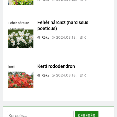
Fehér nárcisz (narcissus
Fehér nárcisz
poeticus)
(narcissus
poeticus)
Réka
2024.03.18.
0
Kerti rododendron
kerti
rododendron
Réka
2024.03.18.
0
Keresés: