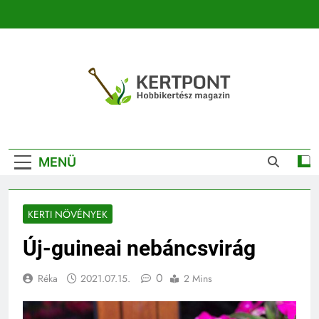
Ugrás
a
tartalomra
Kertpont
Kertpont Növénykereső És Növényhatározó
Kertészeti
MENÜ
Magazin |
Növénykereső És
KERTI NÖVÉNYEK
Növényhatározó
Új-guineai nebáncsvirág
0
Réka
2021.07.15.
2 Mins