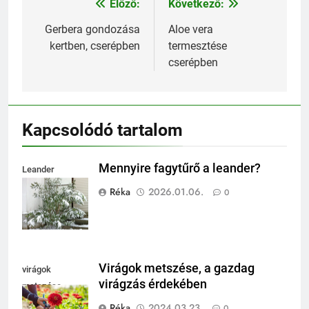
Előző:
Következő:
Bejegyzés
navigáció
Gerbera gondozása
Aloe vera
kertben, cserépben
termesztése
cserépben
Kapcsolódó tartalom
Mennyire fagytűrő a leander?
Leander
fagytűrése
Réka
2026.01.06.
0
Virágok metszése, a gazdag
virágok
virágzás érdekében
metszése
Réka
2024.03.23.
0