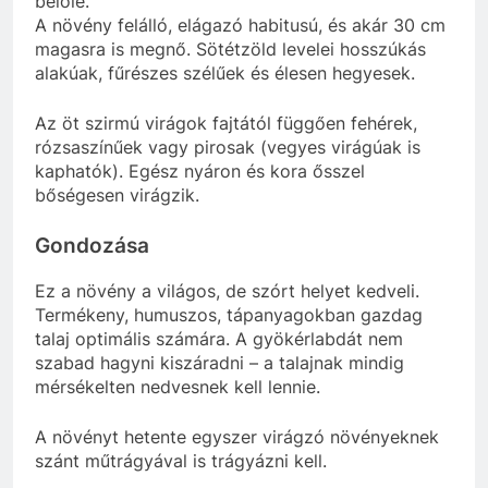
belőle.
A növény felálló, elágazó habitusú, és akár 30 cm
magasra is megnő. Sötétzöld levelei hosszúkás
alakúak, fűrészes szélűek és élesen hegyesek.
Az öt szirmú virágok fajtától függően fehérek,
rózsaszínűek vagy pirosak (vegyes virágúak is
kaphatók). Egész nyáron és kora ősszel
bőségesen virágzik.
Gondozása
Ez a növény a világos, de szórt helyet kedveli.
Termékeny, humuszos, tápanyagokban gazdag
talaj optimális számára. A gyökérlabdát nem
szabad hagyni kiszáradni – a talajnak mindig
mérsékelten nedvesnek kell lennie.
A növényt hetente egyszer virágzó növényeknek
szánt műtrágyával is trágyázni kell.