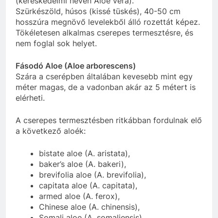
(kereskedelmi nevén Aloe vera).
Szürkészöld, húsos (kissé tüskés), 40-50 cm
hosszúra megnövő levelekből álló rozettát képez.
Tökéletesen alkalmas cserepes termesztésre, és
nem foglal sok helyet.
Fásodó Aloe (Aloe arborescens)
Szára a cserépben általában kevesebb mint egy
méter magas, de a vadonban akár az 5 métert is
elérheti.
A cserepes termesztésben ritkábban fordulnak elő
a következő aloék:
bistate aloe (A. aristata),
baker’s aloe (A. bakeri),
brevifolia aloe (A. brevifolia),
capitata aloe (A. capitata),
armed aloe (A. ferox),
Chinese aloe (A. chinensis),
Somali aloe (A. somaliensis)