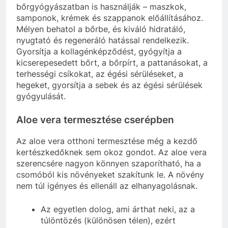
bőrgyógyászatban is használják – maszkok,
samponok, krémek és szappanok előállításához.
Mélyen behatol a bőrbe, és kiváló hidratáló,
nyugtató és regeneráló hatással rendelkezik.
Gyorsítja a kollagénképződést, gyógyítja a
kicserepesedett bőrt, a bőrpírt, a pattanásokat, a
terhességi csíkokat, az égési sérüléseket, a
hegeket, gyorsítja a sebek és az égési sérülések
gyógyulását.
Aloe vera termesztése cserépben
Az aloe vera otthoni termesztése még a kezdő
kertészkedőknek sem okoz gondot. Az aloe vera
szerencsére nagyon könnyen szaporítható, ha a
csomóból kis növényeket szakítunk le. A növény
nem túl igényes és ellenáll az elhanyagolásnak.
Az egyetlen dolog, ami árthat neki, az a
túlöntözés (különösen télen), ezért