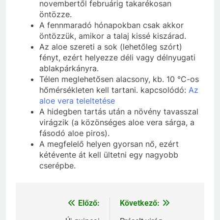
novembertől februárig takarékosan
öntözze.
A fennmaradó hónapokban csak akkor
öntözzük, amikor a talaj kissé kiszárad.
Az aloe szereti a sok (lehetőleg szórt)
fényt, ezért helyezze déli vagy délnyugati
ablakpárkányra.
Télen meglehetősen alacsony, kb. 10 °C-os
hőmérsékleten kell tartani. kapcsolódó:
Az
aloe vera teleltetése
A hidegben tartás után a növény tavasszal
virágzik (a közönséges aloe vera sárga, a
fásodó aloe piros).
A megfelelő helyen gyorsan nő, ezért
kétévente át kell ültetni egy nagyobb
cserépbe.
Előző:
Következő:
Bejegyzés