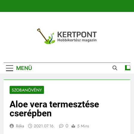
Ugrás
a
tartalomra
Kertpont
Kertpont Növénykereső És Növényhatározó
Kertészeti
MENÜ
Magazin |
Növénykereső És
SZOBANÖVÉNY
Növényhatározó
Aloe vera termesztése
cserépben
0
Réka
2021.07.16.
5 Mins