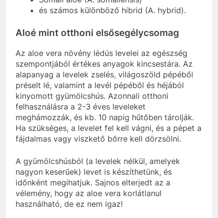
és számos különböző hibrid (A. hybrid).
Aloé mint otthoni elsősegélycsomag
Az aloe vera növény lédús levelei az egészség
szempontjából értékes anyagok kincsestára. Az
alapanyag a levelek zselés, világoszöld pépéből
préselt lé, valamint a levél pépéből és héjából
kinyomott gyümölcshús. Azonnali otthoni
felhasználásra a 2-3 éves leveleket
meghámozzák, és kb. 10 napig hűtőben tárolják.
Ha szükséges, a levelet fel kell vágni, és a pépet a
fájdalmas vagy viszkető bőrre kell dörzsölni.
A gyümölcshúsból (a levelek nélkül, amelyek
nagyon keserűek) levet is készíthetünk, és
időnként megihatjuk. Sajnos elterjedt az a
vélemény, hogy az aloe vera korlátlanul
használható, de ez nem igaz!