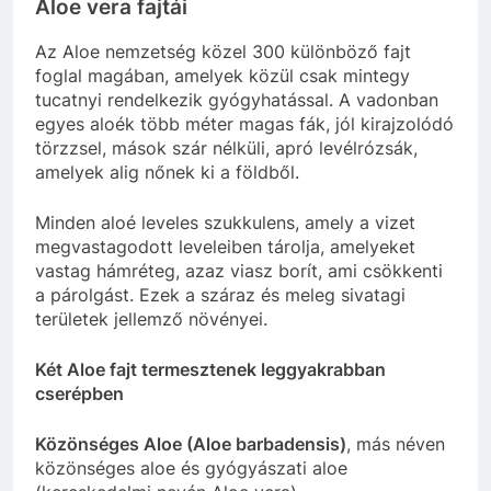
Aloe vera fajtái
Az Aloe nemzetség közel 300 különböző fajt
foglal magában, amelyek közül csak mintegy
tucatnyi rendelkezik gyógyhatással. A vadonban
egyes aloék több méter magas fák, jól kirajzolódó
törzzsel, mások szár nélküli, apró levélrózsák,
amelyek alig nőnek ki a földből.
Minden aloé leveles szukkulens, amely a vizet
megvastagodott leveleiben tárolja, amelyeket
vastag hámréteg, azaz viasz borít, ami csökkenti
a párolgást. Ezek a száraz és meleg sivatagi
területek jellemző növényei.
Két Aloe fajt termesztenek leggyakrabban
cserépben
Közönséges Aloe (Aloe barbadensis)
, más néven
közönséges aloe és gyógyászati aloe