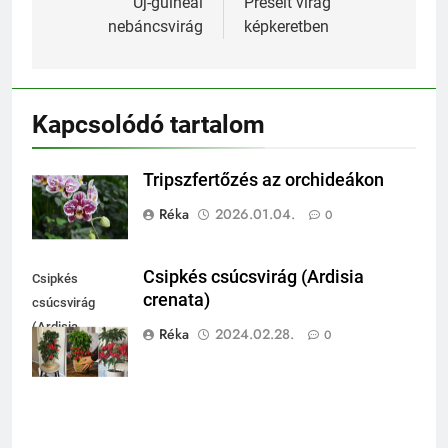
navigáció
Új-guineai
Préselt virág
nebáncsvirág
képkeretben
Kapcsolódó tartalom
Tripszfertőzés az orchideákon
Réka
2026.01.04.
0
Csipkés csúcsvirág (Ardisia
Csipkés
crenata)
csúcsvirág
(Ardisia
Réka
2024.02.28.
0
crenata)