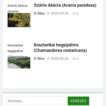
Szúrós Akácia (Acacia paradoxa)
Szúrós Akácia
(Acacia
Réka
2023.09.23.
0
paradoxa)
Kosztarikai hegyipálma
Kosztarikai
(Chamaedorea costaricana)
hegyipálma
(Chamaedorea
Réka
2023.08.26.
0
costaricana)
Keresés: