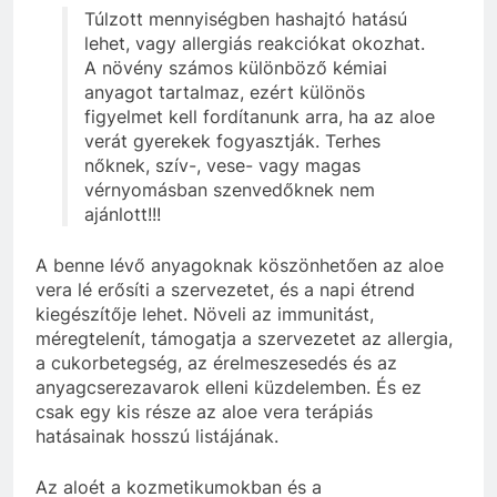
Túlzott mennyiségben hashajtó hatású
lehet, vagy allergiás reakciókat okozhat.
A növény számos különböző kémiai
anyagot tartalmaz, ezért különös
figyelmet kell fordítanunk arra, ha az aloe
verát gyerekek fogyasztják. Terhes
nőknek, szív-, vese- vagy magas
vérnyomásban szenvedőknek nem
ajánlott!!!
A benne lévő anyagoknak köszönhetően az aloe
vera lé erősíti a szervezetet, és a napi étrend
kiegészítője lehet. Növeli az immunitást,
méregtelenít, támogatja a szervezetet az allergia,
a cukorbetegség, az érelmeszesedés és az
anyagcserezavarok elleni küzdelemben. És ez
csak egy kis része az aloe vera terápiás
hatásainak hosszú listájának.
Az aloét a kozmetikumokban és a