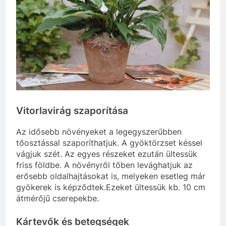
Vitorlavirág szaporítása
Az idősebb növényeket a legegyszerűbben
tőosztással szaporíthatjuk. A gyöktörzset késsel
vágjuk szét. Az egyes részeket ezután ültessük
friss földbe. A növényről tőben levághatjuk az
erősebb oldalhajtásokat is, melyeken esetleg már
gyökerek is képződtek.Ezeket ültessük kb. 10 cm
átmérőjű cserepekbe.
Kártevők és betegségek