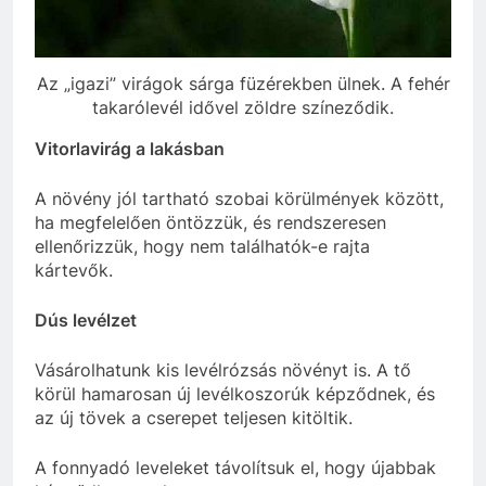
Az „igazi” virágok sárga füzérekben ülnek. A fehér
takarólevél idővel zöldre színeződik.
Vitorlavirág a lakásban
A növény jól tartható szobai körülmények között,
ha megfelelően öntözzük, és rendszeresen
ellenőrizzük, hogy nem találhatók-e rajta
kártevők.
Dús levélzet
Vásárolhatunk kis levélrózsás növényt is. A tő
körül hamarosan új levélkoszorúk képződnek, és
az új tövek a cserepet teljesen kitöltik.
A fonnyadó leveleket távolítsuk el, hogy újabbak