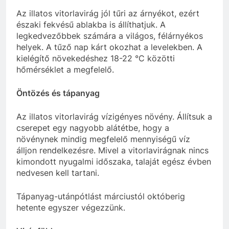
Az illatos vitorlavirág jól tűri az árnyékot, ezért
északi fekvésű ablakba is állíthatjuk. A
legkedvezőbbek számára a világos, félárnyékos
helyek. A tűző nap kárt okozhat a levelekben. A
kielégítő növekedéshez 18-22 °C közötti
hőmérséklet a megfelelő.
Öntözés és tápanyag
Az illatos vitorlavirág vízigényes növény. Állítsuk a
cserepet egy nagyobb alátétbe, hogy a
növénynek mindig megfelelő mennyiségű víz
álljon rendelkezésre. Mivel a vitorlavirágnak nincs
kimondott nyugalmi időszaka, talaját egész évben
nedvesen kell tartani.
Tápanyag-utánpótlást márciustól októberig
hetente egyszer végezzünk.