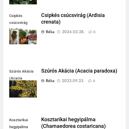
Csipkés csúcsvirág (Ardisia
Csipkés
crenata)
csúcsvirág
(Ardisia
Réka
2024.02.28.
0
crenata)
Szúrós Akácia (Acacia paradoxa)
Szúrós Akácia
(Acacia
Réka
2023.09.23.
0
paradoxa)
Kosztarikai hegyipálma
Kosztarikai
(Chamaedorea costaricana)
hegyipálma