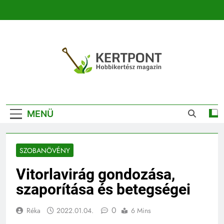
Ugrás
a
tartalomra
Kertpont
Kertpont Növénykereső És Növényhatározó
Kertészeti
MENÜ
Magazin |
Növénykereső És
SZOBANÖVÉNY
Növényhatározó
Vitorlavirág gondozása,
szaporítása és betegségei
0
Réka
2022.01.04.
6 Mins