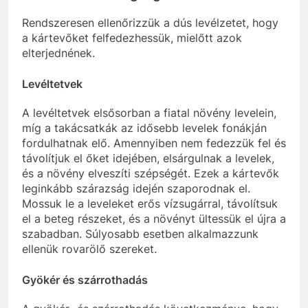
Rendszeresen ellenőrizzük a dús levélzetet, hogy
a kártevőket felfedezhessük, mielőtt azok
elterjednének.
Levéltetvek
A levéltetvek elsősorban a fiatal növény levelein,
míg a takácsatkák az idősebb levelek fonákján
fordulhatnak elő. Amennyiben nem fedezzük fel és
távolítjuk el őket idejében, elsárgulnak a levelek,
és a növény elveszíti szépségét. Ezek a kártevők
leginkább szárazság idején szaporodnak el.
Mossuk le a leveleket erős vízsugárral, távolítsuk
el a beteg részeket, és a növényt ültessük el újra a
szabadban. Súlyosabb esetben alkalmazzunk
ellenük rovarölő szereket.
Gyökér és szárrothadás