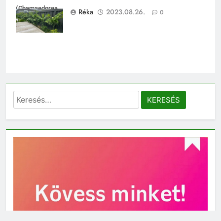
(Chamaedorea
Réka
2023.08.26.
0
costaricana)
Keresés: