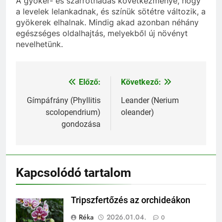
A gyökér- és szárrothadás következménye, hogy
a levelek lelankadnak, és színük sötétre változik, a
gyökerek elhalnak. Mindig akad azonban néhány
egészséges oldalhajtás, melyekből új növényt
nevelhetünk.
Előző:
Következő:
Bejegyzés
navigáció
Gímpáfrány (Phyllitis
Leander (Nerium
scolopendrium)
oleander)
gondozása
Kapcsolódó tartalom
Tripszfertőzés az orchideákon
Réka
2026.01.04.
0