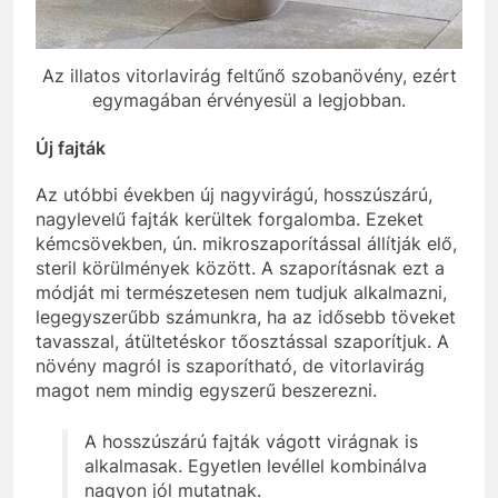
Az illatos vitorlavirág feltűnő szobanövény, ezért
egymagában érvényesül a legjobban.
Új fajták
Az utóbbi években új nagyvirágú, hosszúszárú,
nagylevelű fajták kerültek forgalomba. Ezeket
kémcsövekben, ún. mikroszaporítással állítják elő,
steril körülmények között. A szaporításnak ezt a
módját mi természetesen nem tudjuk alkalmazni,
legegyszerűbb számunkra, ha az idősebb töveket
tavasszal, átültetéskor tőosztással szaporítjuk. A
növény magról is szaporítható, de vitorlavirág
magot nem mindig egyszerű beszerezni.
A hosszúszárú fajták vágott virágnak is
alkalmasak. Egyetlen levéllel kombinálva
nagyon jól mutatnak.