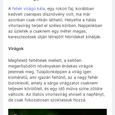
A
fehér virágú kála
, egy rokon faj, korábban
kedvelt cserepes dísznövény volt, ma már
azonban csak ritkán látható. Helyette a hálás
vitorlavirág terjed el széles körben. Napjainkban
az üzletek a csaknem egy méter magas,
keresztezések útján létrejött hibrideket kínálják.
Virágok
Megfelelő feltételek mellett, a kellően
megerősödött növényeken érdekes virágok
jelennek meg. Tulajdonképpen a virág igen
kisméretű, ami igazán feltűnő, az a nagy fehér
buroklevél, amely a sárga virágzatot csaknem
teljesen körülöleli, és egy idő múlva színe zöldre
változik. Az illatos vitorlavirág elviseli a napfényt,
de csak fokozatosan szoktassuk hozzá.