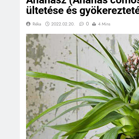
ültetése és gyökereztet
0
Réka
2022.02.20.
4 Mins