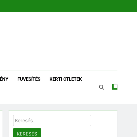
zin | Növénykereső És
tározó
ÉNY
FÜVESÍTÉS
KERTI ÖTLETEK
Keresés: