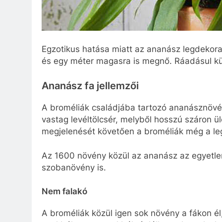
Egzotikus hatása miatt az ananász legdekora
és egy méter magasra is megnő. Ráadásul k
Ananász fa jellemzői
A broméliák családjába tartozó ananásznövén
vastag levéltölcsér, melyből hosszú száron ül
megjelenését követően a broméliák még a le
Az 1600 növény közül az ananász az egyetle
szobanövény is.
Nem falakó
A broméliák közül igen sok növény a fákon él, 