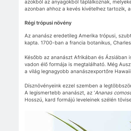
azokból az anyagokból táplálkoznak, melyeke
azonban ahhoz a kevés kivételhez tartozik, a
Régi trópusi növény
Az ananász eredetileg Amerika trópusi, szubtr
kapta. 1700-ban a francia botanikus, Charles
Később az ananászt Afrikában és Ázsiában i
vadon élő formája is megtalálható. Még Auszt
a világ legnagyobb ananászexportőre Hawaii
Dísznövényeink ezzel szemben a legtöbbször 
A legismertebb ananászt, az ‘
Ananas comosu
Hosszú, kard formájú leveleinek szélén tövis