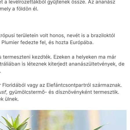
t a levélrozettákból gyűjtenek össze. Az ananász
mely a földön él.
ópusi területein volt honos, nevét is a braziloktól
 Plumier fedezte fel, és hozta Európába.
s termeszteni kezdték. Ezeken a helyeken ma már
ráliában is léteznek kiterjedt ananászültetvények, de
.
Floridából vagy az Elefántcsontpartról származnak.
st
‘, gyümölcstermő- és dísznövényként termesztik.
ek ülnek.