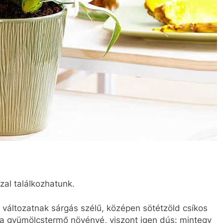
szal találkozhatunk.
áltozatnak sárgás szélű, középen sötétzöld csíkos
t a gyümölcstermő növényé, viszont igen dús: mintegy