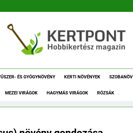
tpont Kertészeti Maga
Növénykereső És Növényhatározó
Növényha
FŰSZER- ÉS GYÓGYNÖVÉNY
KERTI NÖVÉNYEK
SZOBANÖV
MEZEI VIRÁGOK
HAGYMÁS VIRÁGOK
RÓZSÁK
us) növény gondozása,