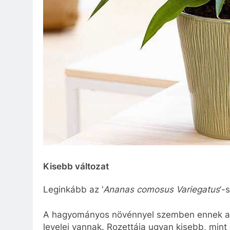
Kisebb változat
Leginkább az ‘
Ananas comosus Variegatus
‘-
A hagyományos növénnyel szemben ennek a v
levelei vannak. Rozettája ugyan kisebb, min