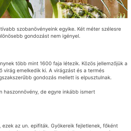
tívabb szobanövényeink egyike. Két méter szélesre
ülönösebb gondozást nem igényel.
ynek több mint 1600 faja létezik. Közös jellemzőjük a
ő virág emelkedik ki. A virágzást és a termés
gszakszerűbb gondozás mellett is elpusztulnak.
n haszonnövény, de egyre inkább ismert
ezek az un. epifiták. Gyökereik fejletlenek, főként