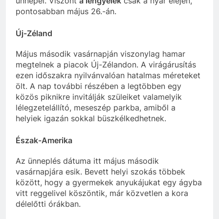
ünnepel. Viszont
a lengyelek
csak a nyár elején,
pontosabban május 26.-án.
Új-Zéland
Május második vasárnapján viszonylag hamar
megtelnek a piacok Új-Zélandon. A virágárusítás
ezen időszakra nyilvánvalóan hatalmas méreteket
ölt. A nap további részében a legtöbben egy
közös piknikre invitálják szüleiket valamelyik
lélegzetelállító, meseszép parkba, amiből a
helyiek igazán sokkal büszkélkedhetnek.
Észak-Amerika
Az ünneplés dátuma itt május második
vasárnapjára esik. Bevett helyi szokás többek
között, hogy a gyermekek anyukájukat egy ágyba
vitt reggelivel köszöntik, már közvetlen a kora
délelőtti órákban.