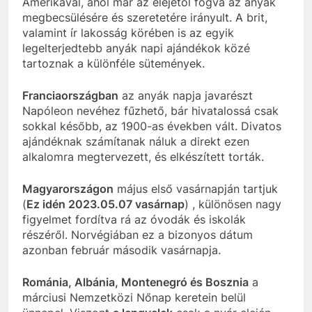
Amerikával, ahol már az elejétől fogva az anyák
megbecsülésére és szeretetére irányult. A brit,
valamint ír lakosság körében is az egyik
legelterjedtebb anyák napi ajándékok közé
tartoznak a különféle sütemények.
Franciaországban
az anyák napja javarészt
Napóleon nevéhez fűzhető, bár hivatalossá csak
sokkal később, az 1900-as években vált. Divatos
ajándéknak számítanak náluk a direkt ezen
alkalomra megtervezett, és elkészített torták.
Magyarországon
május első vasárnapján tartjuk
(
Ez idén 2023.05.07 vasárnap
) , különösen nagy
figyelmet fordítva rá az óvodák és iskolák
részéről. Norvégiában ez a bizonyos dátum
azonban február második vasárnapja.
Románia, Albánia, Montenegró és Bosznia
a
márciusi Nemzetközi Nőnap keretein belül