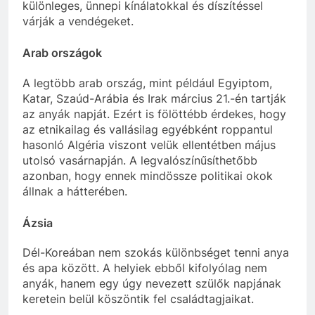
különleges, ünnepi kínálatokkal és díszítéssel
várják a vendégeket.
Arab országok
A legtöbb arab ország, mint például Egyiptom,
Katar, Szaúd-Arábia és Irak március 21.-én tartják
az anyák napját. Ezért is fölöttébb érdekes, hogy
az etnikailag és vallásilag egyébként roppantul
hasonló Algéria viszont velük ellentétben május
utolsó vasárnapján. A legvalószínűsíthetőbb
azonban, hogy ennek mindössze politikai okok
állnak a hátterében.
Ázsia
Dél-Koreában nem szokás különbséget tenni anya
és apa között. A helyiek ebből kifolyólag nem
anyák, hanem egy úgy nevezett szülők napjának
keretein belül köszöntik fel családtagjaikat.