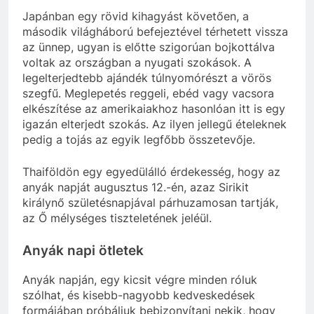
Japánban egy rövid kihagyást követően, a
második világháború befejeztével térhetett vissza
az ünnep, ugyan is előtte szigorúan bojkottálva
voltak az országban a nyugati szokások. A
legelterjedtebb ajándék túlnyomórészt a vörös
szegfű. Meglepetés reggeli, ebéd vagy vacsora
elkészítése az amerikaiakhoz hasonlóan itt is egy
igazán elterjedt szokás. Az ilyen jellegű ételeknek
pedig a tojás az egyik legfőbb összetevője.
Thaiföldön egy egyedülálló érdekesség, hogy az
anyák napját augusztus 12.-én, azaz Sirikit
királynő születésnapjával párhuzamosan tartják,
az Ő mélységes tiszteletének jeléül.
Anyák napi ötletek
Anyák napján, egy kicsit végre minden róluk
szólhat, és kisebb-nagyobb kedveskedések
formájában próbáljuk bebizonyítani nekik, hogy