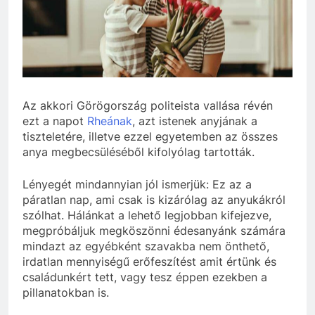
Az akkori Görögország politeista vallása révén
ezt a napot
Rheának
, azt istenek anyjának a
tiszteletére, illetve ezzel egyetemben az összes
anya megbecsüléséből kifolyólag tartották.
Lényegét mindannyian jól ismerjük: Ez az a
páratlan nap, ami csak is kizárólag az anyukákról
szólhat. Hálánkat a lehető legjobban kifejezve,
megpróbáljuk megköszönni édesanyánk számára
mindazt az egyébként szavakba nem önthető,
irdatlan mennyiségű erőfeszítést amit értünk és
családunkért tett, vagy tesz éppen ezekben a
pillanatokban is.