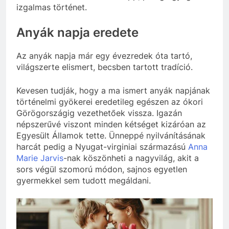
izgalmas történet.
Anyák napja eredete
Az anyák napja már egy évezredek óta tartó,
világszerte elismert, becsben tartott tradíció.
Kevesen tudják, hogy a ma ismert anyák napjának
történelmi gyökerei eredetileg egészen az ókori
Görögországig vezethetőek vissza. Igazán
népszerűvé viszont minden kétséget kizáróan az
Egyesült Államok tette. Ünneppé nyilvánításának
harcát pedig a Nyugat-virginiai származású
Anna
Marie Jarvis
-nak köszönheti a nagyvilág, akit a
sors végül szomorú módon, sajnos egyetlen
gyermekkel sem tudott megáldani.