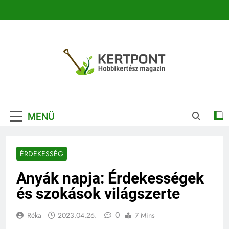
Ugrás
a
tartalomra
Kertpont
Kertpont Növénykereső És Növényhatározó
Kertészeti
MENÜ
Magazin |
Növénykereső És
ÉRDEKESSÉG
Növényhatározó
Anyák napja: Érdekességek
és szokások világszerte
0
Réka
2023.04.26.
7 Mins