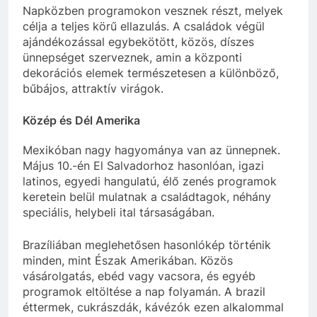
Napközben programokon vesznek részt, melyek
célja a teljes körű ellazulás. A családok végül
ajándékozással egybekötött, közös, díszes
ünnepséget szerveznek, amin a központi
dekorációs elemek természetesen a különböző,
bűbájos, attraktív virágok.
Közép és Dél Amerika
Mexikóban nagy hagyománya van az ünnepnek.
Május 10.-én El Salvadorhoz hasonlóan, igazi
latinos, egyedi hangulatú, élő zenés programok
keretein belül mulatnak a családtagok, néhány
speciális, helybeli ital társaságában.
Brazíliában meglehetősen hasonlókép történik
minden, mint Észak Amerikában. Közös
vásárolgatás, ebéd vagy vacsora, és egyéb
programok eltöltése a nap folyamán. A brazil
éttermek, cukrászdák, kávézók ezen alkalommal