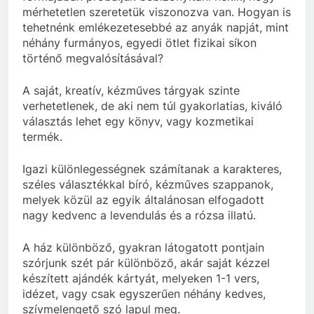
mérhetetlen szeretetük viszonozva van. Hogyan is
tehetnénk emlékezetesebbé az anyák napját, mint
néhány furmányos, egyedi ötlet fizikai síkon
történő megvalósításával?
A saját, kreatív, kézműves tárgyak szinte
verhetetlenek, de aki nem túl gyakorlatias, kiváló
választás lehet egy könyv, vagy kozmetikai
termék.
Igazi különlegességnek számítanak a karakteres,
széles választékkal bíró, kézműves szappanok,
melyek közül az egyik általánosan elfogadott
nagy kedvenc a levendulás és a rózsa illatú.
A ház különböző, gyakran látogatott pontjain
szórjunk szét pár különböző, akár saját kézzel
készített ajándék kártyát, melyeken 1-1 vers,
idézet, vagy csak egyszerűen néhány kedves,
szívmelengető szó lapul meg.