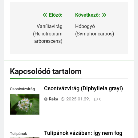
Előző:
Következő:
Bejegyzés
navigáció
Vaníliavirág
Hóbogyó
(Heliotropium
(Symphoricarpos)
arborescens)
Kapcsolódó tartalom
Csontvázvirág (Diphylleia grayi)
Csontvázvirág
(Diphylleia grayi)
Réka
2025.01.29.
0
Tulipánok vázában: így nem fog
Tulipánok