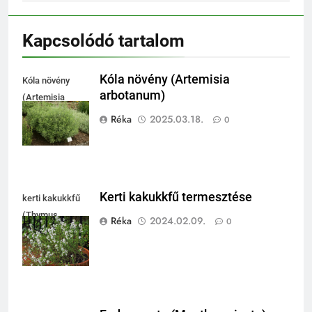
Kapcsolódó tartalom
Kóla növény (Artemisia
Kóla növény
arbotanum)
(Artemisia
arbotanum)
Réka
2025.03.18.
0
Kerti kakukkfű termesztése
kerti kakukkfű
(Thymus
Réka
2024.02.09.
0
vulgaris)