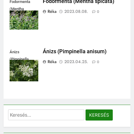
Fodormenta (Mentha spicata)
Fodormenta
(Mentha
Réka
2023.08.08.
0
spicata)
Ánizs (Pimpinella anisum)
Ánizs
(Pimpinella
Réka
2023.04.25.
0
anisum)
Keresés: