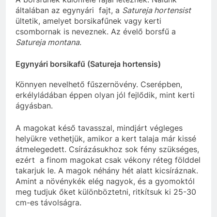
általában az egynyári fajt, a
Satureja hortensist
ültetik, amelyet borsikafűnek vagy kerti
csombornak is neveznek. Az évelő borsfű a
Satureja montana
.
Egynyári borsikafű (Satureja hortensis)
Könnyen nevelhető fűszernövény. Cserépben,
erkélyládában éppen olyan jól fejlődik, mint kerti
ágyásban.
A magokat késő tavasszal, mindjárt végleges
helyükre vethetjük, amikor a kert talaja már kissé
átmelegedett. Csírázásukhoz sok fény szükséges,
ezért a finom magokat csak vékony réteg földdel
takarjuk le. A magok néhány hét alatt kicsíráznak.
Amint a növénykék elég nagyok, és a gyomoktól
meg tudjuk őket különböztetni, ritkítsuk ki 25-30
cm-es távolságra.