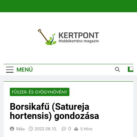
Ugrás
a
tartalomra
Kertpont
Kertpont Növénykereső És Növényhatározó
Kertészeti
MENÜ
Magazin |
Növénykereső És
FŰSZER- ÉS GYÓGYNÖVÉNY
Növényhatározó
Borsikafű (Satureja
hortensis) gondozása
0
Réka
2022.08.10.
5 Mins