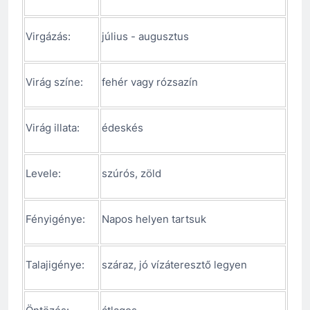
Virgázás:
július - augusztus
Virág színe:
fehér vagy rózsazín
Virág illata:
édeskés
Levele:
szúrós, zöld
Fényigénye:
Napos helyen tartsuk
Talajigénye:
száraz, jó vízáteresztő legyen