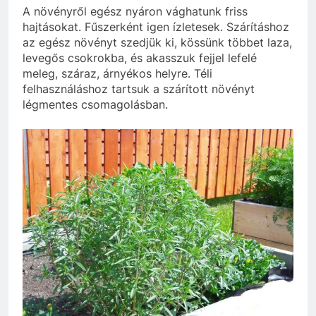
A növényről egész nyáron vághatunk friss
hajtásokat. Fűszerként igen ízletesek. Szárításhoz
az egész növényt szedjük ki, kössünk többet laza,
levegős csokrokba, és akasszuk fejjel lefelé
meleg, száraz, árnyékos helyre. Téli
felhasználáshoz tartsuk a szárított növényt
légmentes csomagolásban.