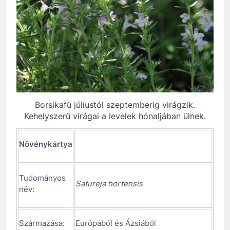
Borsikafű júliustól szeptemberig virágzik.
Kehelyszerű virágai a levelek hónaljában ülnek.
Növénykártya
Tudományos
Satureja hortensis
név:
Származása:
Európából és Ázsiából