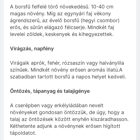
A borsfű felfelé törő növekedésű. 10-40 cm
magas növény. Míg az egynyári faj vékony
ágrendszerű, az évelő borsfű (hegyi csombor)
erős, és sűrűn elágazó félcserje. Mindkét faj
levelei zöldek, keskenyek és kihegyezettek.
Virágzás, napfény
Virágaik aprók, fehér, rózsaszín vagy halványlila
színűek. Mindkét növény erősen aromás illatú.A
szabadban tartott borsfű a napos helyet kedveli.
Öntözés, tápanyag és talajigénye
A cserépben vagy erkélyládában nevelt
növényeket gondosan öntözzük, de úgy, hogy a
talaj az öntözések között enyhén kiszáradhasson.
Kéthetente adjunk a növénynek erősen hígított
tápoldatot.