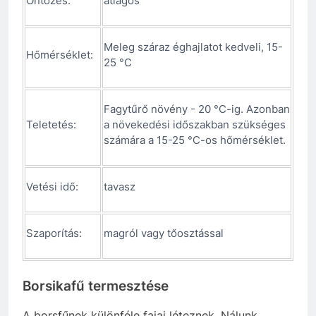
Öntözés:
átlagos
Meleg száraz éghajlatot kedveli, 15-
Hőmérséklet:
25 °C
Fagytűrő növény - 20 °C-ig. Azonban
Teletetés:
a növekedési időszakban szükséges
számára a 15-25 °C-os hőmérséklet.
Vetési idő:
tavasz
Szaporítás:
magról vagy tőosztással
Borsikafű termesztése
A borsfűnek különféle fajai léteznek. Nálunk