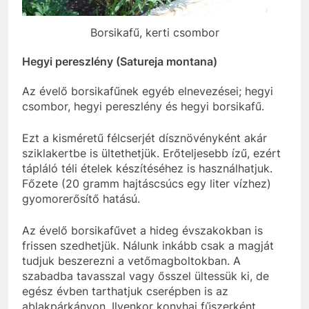
Borsikafű, kerti csombor
Hegyi pereszlény (Satureja montana)
Az évelő borsikafűnek egyéb elnevezései; hegyi
csombor, hegyi pereszlény és hegyi borsikafű.
Ezt a kisméretű félcserjét dísznövényként akár
sziklakertbe is ültethetjük. Erőteljesebb ízű, ezért
tápláló téli ételek készítéséhez is használhatjuk.
Főzete (20 gramm hajtáscsúcs egy liter vízhez)
gyomorerősítő hatású.
Az évelő borsikafűvet a hideg évszakokban is
frissen szedhetjük. Nálunk inkább csak a magját
tudjuk beszerezni a vetőmagboltokban. A
szabadba tavasszal vagy ősszel ültessük ki, de
egész évben tarthatjuk cserépben is az
ablakpárkányon. Ilyenkor konyhai fűszerként