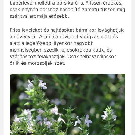
babérlevél mellett a borsikafű is. Frissen érdekes,
csak enyhén borshoz hasonlító zamatú fűszer, míg
szárítva aromája erősebb.
Friss leveleket és hajtásokat bármikor levághatjuk
a növényről. Aromája röviddel virágzás előtt és
alatt a legerősebb. Ilyenkor nagyobb
mennyiségben szedik le, csokrokba kötik, és
szárításhoz felakasztják. Csak felhasználáskor
őrlik és morzsolják szét.