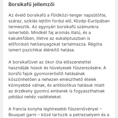
Borsikafű jellemzői
Az évelő borsikafű a Földközi-tenger napsütötte,
száraz, sziklás lejtőin fordul elő, Közép-Európában
termesztik. Az egynyári borsikafű számunkra
ismertebb. Mindkét faj aromás illatú, és a
kakukkfűben, illetve az eukaliptuszban is
előforduló hatóanyagokat tartalmazza. Régóta
ismert pszichikai élénkítő hatása.
A borsikafüvet az ókor óta előszeretettel
használják húsok és hüvelyesek fűszerezésére. A
borsfű fajok gyomorerősítő hatásának
köszönhetően a nehezen emészthető ételek
könnyebbé válnak, és antibiotikus hatásuk miatt
az érzékeny gyomrú emberek is fogyaszthatnak
például nehéz vadételeket.
A francia konyha leghíresebb fűszernövényei –
Bouquet garni – közé tartozik a petrezselyem és a