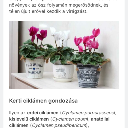
növények az ősz folyamán megerősödnek, és
télen újult erővel kezdik a virágzást.
Kerti ciklámen gondozása
Ilyen az
erdei ciklámen
(
Cyclamen purpurascens
),
kislevelű ciklámen
(
Cyclamen coum
),
anatóliai
ciklámen
(
Cyclamen pseudibericum
),