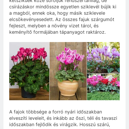
kétszikűek közé soroljuk rendszertanilag, de
csírázáskor mindössze egyetlen sziklevél bújik ki
a magból, ennek oka, hogy másik sziklevele
elcsökevényesedett. Az összes fajuk szárgumót
fejleszt, melyben a növény vizet tárol, és
keményítő formájában tápanyagot raktároz.
A fajok többsége a forró nyári időszakban
elveszíti leveleit, és inkább az őszi, téli és tavaszi
időszakban fejlődik és virágzik. Hosszú szárú,