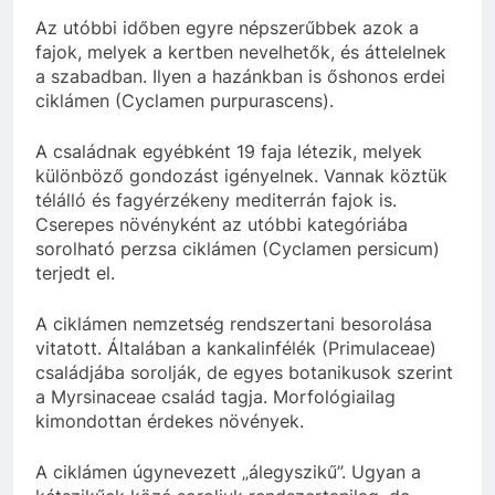
Az utóbbi időben egyre népszerűbbek azok a
fajok, melyek a kertben nevelhetők, és áttelelnek
a szabadban. Ilyen a hazánkban is őshonos erdei
ciklámen (Cyclamen purpurascens).
A családnak egyébként 19 faja létezik, melyek
különböző gondozást igényelnek. Vannak köztük
télálló és fagyérzékeny mediterrán fajok is.
Cserepes növényként az utóbbi kategóriába
sorolható perzsa ciklámen (Cyclamen persicum)
terjedt el.
A ciklámen nemzetség rendszertani besorolása
vitatott. Általában a kankalinfélék (Primulaceae)
családjába sorolják, de egyes botanikusok szerint
a Myrsinaceae család tagja. Morfológiailag
kimondottan érdekes növények.
A ciklámen úgynevezett „álegyszikű”. Ugyan a