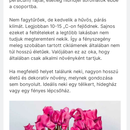
a csoportba.
Nem fagytűrőek, de kedvelik a hűvös, párás
klímát. Legjobban 10-15 „C-on fejlődnek. Sajnos
ezeket a feltételeket a legtöbb lakásban nem
tudjuk megteremteni nekik. Így a fényszegény
meleg szobában tartott ciklámenek általában nem
túl hosszú életűek. Valójában ez az oka, hogy
általában csak alkalmi növényként tartjuk.
Ha megfelelő helyet találunk neki, nagyon hosszú
életű és dekoratív növény, melynek gondozása
sem bonyolult. Ideális neki egy télikert, hidegház
vagy egy fényes lépcsőház.