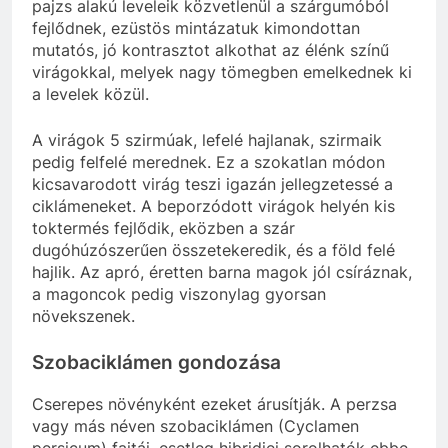
pajzs alakú leveleik közvetlenül a szárgumóból
fejlődnek, ezüstös mintázatuk kimondottan
mutatós, jó kontrasztot alkothat az élénk színű
virágokkal, melyek nagy tömegben emelkednek ki
a levelek közül.
A virágok 5 szirmúak, lefelé hajlanak, szirmaik
pedig felfelé merednek. Ez a szokatlan módon
kicsavarodott virág teszi igazán jellegzetessé a
ciklámeneket. A beporzódott virágok helyén kis
toktermés fejlődik, eközben a szár
dugóhúzószerűen összetekeredik, és a föld felé
hajlik. Az apró, éretten barna magok jól csíráznak,
a magoncok pedig viszonylag gyorsan
növekszenek.
Szobaciklámen gondozása
Cserepes növényként ezeket árusítják. A perzsa
vagy más néven szobaciklámen (Cyclamen
persicum) fajtái, esetleg hibridjei sorolhatók ebbe