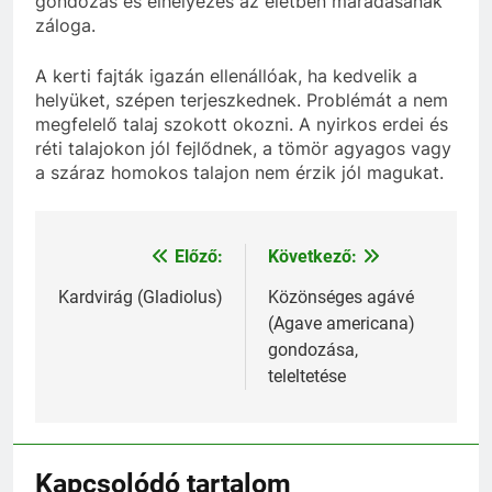
gondozás és elhelyezés az életben maradásának
záloga.
A kerti fajták igazán ellenállóak, ha kedvelik a
helyüket, szépen terjeszkednek. Problémát a nem
megfelelő talaj szokott okozni. A nyirkos erdei és
réti talajokon jól fejlődnek, a tömör agyagos vagy
a száraz homokos talajon nem érzik jól magukat.
Előző:
Következő:
Bejegyzés
navigáció
Kardvirág (Gladiolus)
Közönséges agávé
(Agave americana)
gondozása,
teleltetése
Kapcsolódó tartalom