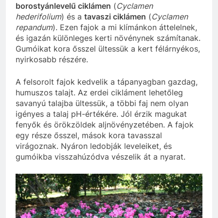
borostyánlevelű ciklámen
(
Cyclamen
hederifolium
) és a
tavaszi ciklámen
(
Cyclamen
repandum
). Ezen fajok a mi klímánkon áttelelnek,
és igazán különleges kerti növénynek számítanak.
Gumóikat kora ősszel ültessük a kert félárnyékos,
nyirkosabb részére.
A felsorolt fajok kedvelik a tápanyagban gazdag,
humuszos talajt. Az erdei cikláment lehetőleg
savanyú talajba ültessük, a többi faj nem olyan
igényes a talaj pH-értékére. Jól érzik magukat
fenyők és örökzöldek aljnövényzetében. A fajok
egy része ősszel, mások kora tavasszal
virágoznak. Nyáron ledobják leveleiket, és
gumóikba visszahúzódva vészelik át a nyarat.