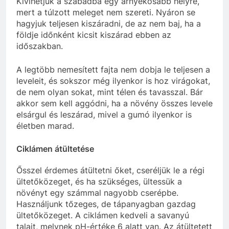
Kivihetjük a szabadba egy árnyékosabb helyre,
mert a túlzott meleget nem szereti. Nyáron se
hagyjuk teljesen kiszáradni, de az nem baj, ha a
földje időnként kicsit kiszárad ebben az
időszakban.
A legtöbb nemesített fajta nem dobja le teljesen a
leveleit, és sokszor még ilyenkor is hoz virágokat,
de nem olyan sokat, mint télen és tavasszal. Bár
akkor sem kell aggódni, ha a növény összes levele
elsárgul és leszárad, mivel a gumó ilyenkor is
életben marad.
Ciklámen átültetése
Ősszel érdemes átültetni őket, cseréljük le a régi
ültetőközeget, és ha szükséges, ültessük a
növényt egy számmal nagyobb cserépbe.
Használjunk tőzeges, de tápanyagban gazdag
ültetőközeget. A ciklámen kedveli a savanyú
talajt, melynek pH-értéke 6 alatt van. Az átültetett