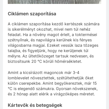
Ciklámen szaporítása
A ciklámen szaporítása kezdő kertészek számára
is sikerélményt okozhat, mivel nem túl nehéz
feladat. Ha a növény magot érlelt, a toktermései
szétnyílnak, és napvilágra kerülnek kis fényes
világosbarna magjai. Ezeket vessük laza tőzeges
talajba, és figyeljünk, hogy ne kerüljenek túl
mélyre. Az ültetőközeget tartsuk nedvesen, és
biztosítsunk 20 °C körüli hőmérsékletet.
Amint a kicsírázott magoncok már 3-4
lomblevelet növesztettek, szétültethetjük őket
külön cserepekbe. Amint begyökereztek, már 15
°C is elegendő számukra. Gyorsan növekszenek,
és 2 hónap alatt elérik a virágzóképes méretet.
Kártevők és betegségek