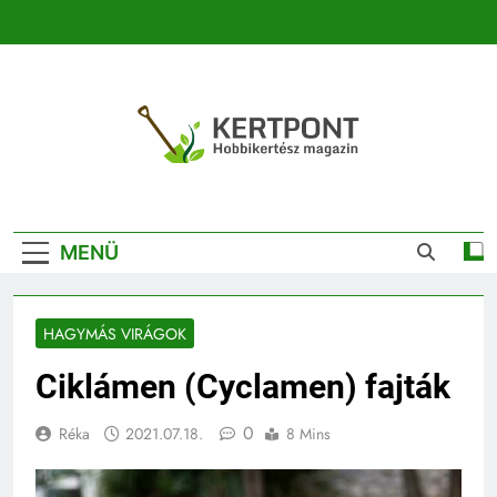
Ugrás
a
tartalomra
Kertpont
Kertpont Növénykereső És Növényhatározó
Kertészeti
MENÜ
Magazin |
Növénykereső És
HAGYMÁS VIRÁGOK
Növényhatározó
Ciklámen (Cyclamen) fajták
0
Réka
2021.07.18.
8 Mins