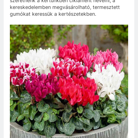
szeretnénk a kertünkben cikláment nevelni, a
kereskedelemben megvásárolható, termesztett
gumókat keressük a kertészetekben.