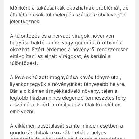
Időnként a takácsatkák okozhatnak problémát, de
általában csak túl meleg és száraz szobalevegőn
jelentkeznek.
A túlöntözés és a hervadt virágok növényen
hagyása baktériumos vagy gombás tőrothadást
okozhat. Ezért érdemes a növényről rendszeresen
eltávolítani az elhalt virágokat, és kerülni a
túlöntözést.
A levelek túlzott megnyúlása kevés fényre utal,
ilyenkor tegyük a növényünket fényesebb helyre.
Bár a ciklámen árnyékkedvelő növény, télen a
legtöbb házban nincs elegendő természetes fény
a számára. Ezért próbáljuk az ablak közelében
elhelyezni.
A ciklámen pusztulását szinte minden esetben a
gondozási hibák okozzák, tehát a helyes