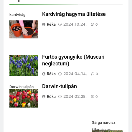
Kardvirág hagyma ültetése
kardvirág
ültetése
Réka
2024.10.24.
0
Fürtös gyöngyike (Muscari
neglectum)
Réka
2024.04.14.
0
Darwin-tulipán
Darwin tulipán
Réka
2024.02.28.
0
Sárga nárcisz
(Narcissus