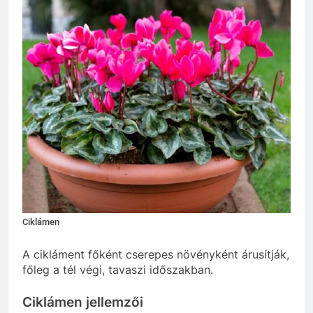
Ciklámen
A cikláment főként cserepes növényként árusítják,
főleg a tél végi, tavaszi időszakban.
Ciklámen jellemzői