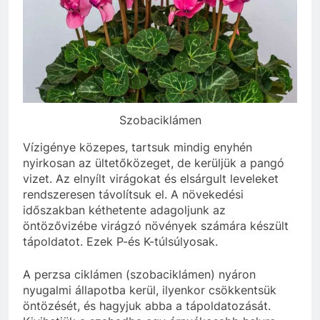
Szobaciklámen
Vízigénye közepes, tartsuk mindig enyhén
nyirkosan az ültetőközeget, de kerüljük a pangó
vizet. Az elnyílt virágokat és elsárgult leveleket
rendszeresen távolítsuk el. A növekedési
időszakban kéthetente adagoljunk az
öntözővizébe virágzó növények számára készült
tápoldatot. Ezek P-és K-túlsúlyosak.
A perzsa ciklámen (szobaciklámen) nyáron
nyugalmi állapotba kerül, ilyenkor csökkentsük
öntözését, és hagyjuk abba a tápoldatozását.