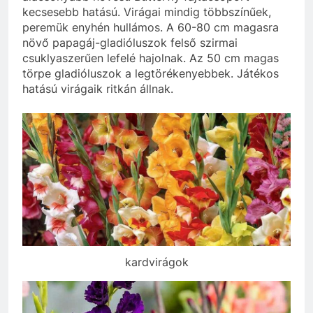
kecsesebb hatású. Virágai mindig többszínűek,
peremük enyhén hullámos. A 60-80 cm magasra
növő papagáj-gladióluszok felső szirmai
csuklyaszerűen lefelé hajolnak. Az 50 cm magas
törpe gladióluszok a legtörékenyebbek. Játékos
hatású virágaik ritkán állnak.
kardvirágok