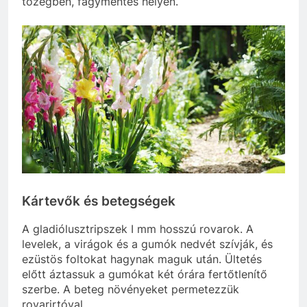
tőzegben, fagymentes helyen.
Kártevők és betegségek
A gladiólusztripszek I mm hosszú rovarok. A
levelek, a virágok és a gumók nedvét szívják, és
ezüstös foltokat hagynak maguk után. Ültetés
előtt áztassuk a gumókat két órára fertőtlenítő
szerbe. A beteg növényeket permetezzük
rovarirtóval.