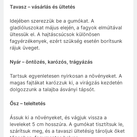
Tavasz – vásárlás és ültetés
Idejében szerezzük be a gumókat. A
gladióluszokat május elején, a fagyok elmúltával
ültessük el. A hajtáscsúcsok különösen
fagyérzékenyek, ezért szükség esetén borítsunk
rájuk üveget.
Nyár – öntözés, karózós, trágyázás
Tartsuk egyenletesen nyirkosan a növényeket. A
magas fajtákat karózzuk ki, a virágzás kezdetén
dolgozzunk a talajba ásványi tápsót.
Ősz – teleltetés
Ássuk ki a növényeket, és vágjuk vissza a
leveleket 5 cm hosszúra. A gumókat tisztítsuk le,
szárítsuk meg, és a tavaszi ültetésig tároljuk őket