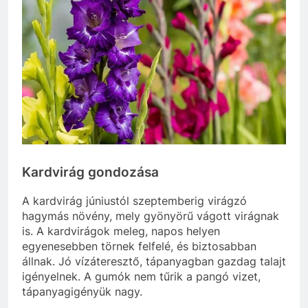
Kardvirág gondozása
A kardvirág júniustól szeptemberig virágzó
hagymás növény, mely gyönyörű vágott virágnak
is. A kardvirágok meleg, napos helyen
egyenesebben törnek felfelé, és biztosabban
állnak. Jó vízáteresztő, tápanyagban gazdag talajt
igényelnek. A gumók nem tűrik a pangó vizet,
tápanyagigényük nagy.