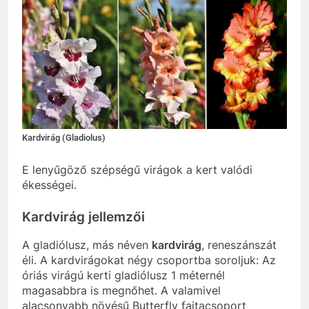
Kardvirág (Gladiolus)
E lenyűgöző szépségű virágok a kert valódi
ékességei.
Kardvirág jellemzői
A gladiólusz, más néven
kardvirág
, reneszánszát
éli. A kardvirágokat négy csoportba soroljuk: Az
óriás virágú kerti gladiólusz 1 méternél
magasabbra is megnőhet. A valamivel
alacsonyabb növésű Butterfly fajtacsoport