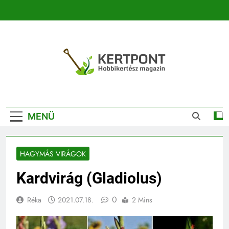
Ugrás
a
tartalomra
Kertpont
Kertpont Növénykereső És Növényhatározó
Kertészeti
MENÜ
Magazin |
Növénykereső És
HAGYMÁS VIRÁGOK
Növényhatározó
Kardvirág (Gladiolus)
0
Réka
2021.07.18.
2 Mins