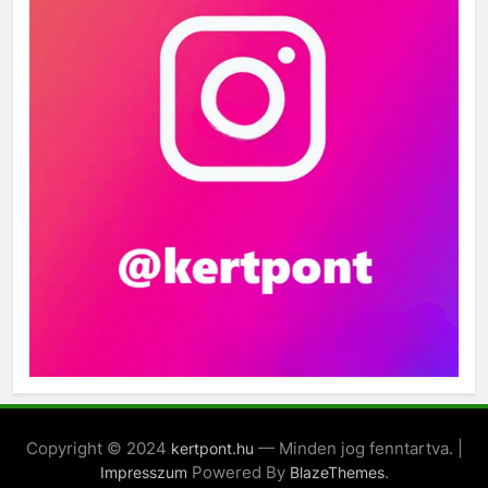
Copyright © 2024
— Minden jog fenntartva. |
kertpont.hu
Powered By
.
Impresszum
BlazeThemes