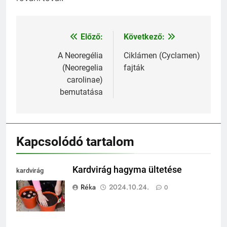
Előző:
Következő:
Bejegyzés
navigáció
A Neoregélia
Ciklámen (Cyclamen)
(Neoregelia
fajták
carolinae)
bemutatása
Kapcsolódó tartalom
Kardvirág hagyma ültetése
kardvirág
ültetése
Réka
2024.10.24.
0