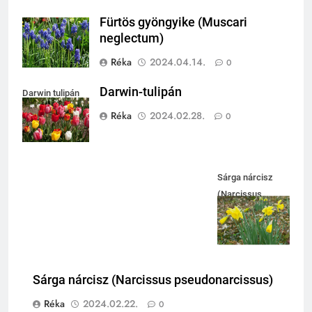
Fürtös gyöngyike (Muscari
neglectum)
Réka
2024.04.14.
0
Darwin-tulipán
Darwin tulipán
Réka
2024.02.28.
0
Sárga nárcisz
(Narcissus
pseudonarcissus)
Sárga nárcisz (Narcissus pseudonarcissus)
Réka
2024.02.22.
0