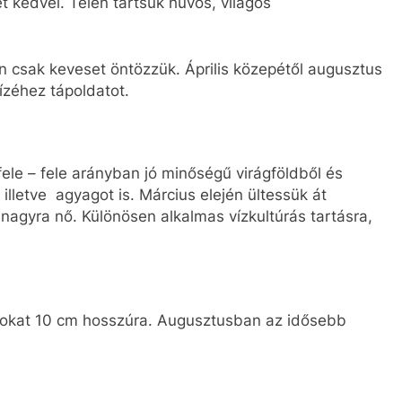
t kedvel. Télen tartsuk hűvös, világos
 csak keveset öntözzük. Április közepétől augusztus
ízéhez tápoldatot.
fele – fele arányban jó minőségű virágföldből és
lletve agyagot is. Március elején ültessük át
nagyra nő. Különösen alkalmas vízkultúrás tartásra,
tásokat 10 cm hosszúra. Augusztusban az idősebb