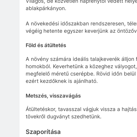
Világos, de közvetlen napfénytől védett helye
ablakpárkányon.
A növekedési időszakban rendszeresen, télen
végéig hetente egyszer keverjünk az öntözőv
Föld és átültetés
A növény számára ideális talajkeverék álljon 
homokból. Keverhetünk a közeghez vályogot, i
megfelelő méretű cserépbe. Rövid időn belül 
ezért kezdőknek is ajánlható.
Metszés, visszavágás
Átültetéskor, tavasszal vágjuk vissza a haj
tövekről dugványt szedhetünk.
Szaporítása