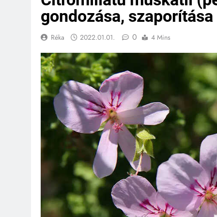
gondozása, szaporítása 
0
Réka
2022.01.01.
4 Mins