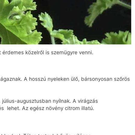
ait érdemes közelről is szemügyre venni.
elágaznak. A hosszú nyeleken ülő, bársonyosan szőrös
 július-augusztusban nyílnak. A virágzás
 lehet. Az egész növény citrom illatú.