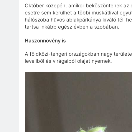
Október közepén, amikor beköszöntenek az e
esetre sem kerülhet a többi muskátlival együ
hálószoba hűvös ablakpárkánya kiváló téli hel
tartsa inkább egész évben a szobában.
Haszonnövény is
A földközi-tengeri országokban nagy területe
leveliből és virágaiból olajat nyernek.