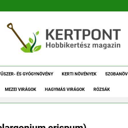
tpont Kertészeti Maga
Növénykereső És Növényhatározó
Növényha
FŰSZER- ÉS GYÓGYNÖVÉNY
KERTI NÖVÉNYEK
SZOBANÖV
MEZEI VIRÁGOK
HAGYMÁS VIRÁGOK
RÓZSÁK
pelargonium crispum)