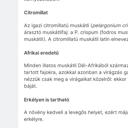
Citromillat
Az igazi citromillatú muskátli (
pelargonium cr
árasztó muskátlifaj: a P. crispum (fodros muská
muskátli). A citromillatú muskátli latin elnev
Afrikai eredetű
Minden illatos muskátli Dél-Afrikából származ
tartott fajokra, azokkal azonban a virágzás g
nézzük csak meg a virágaikat közelről: ekkor 
báját.
Erkélyen is tartható
A növény kedveli a levegős helyet, ezért máj
erkélyre.