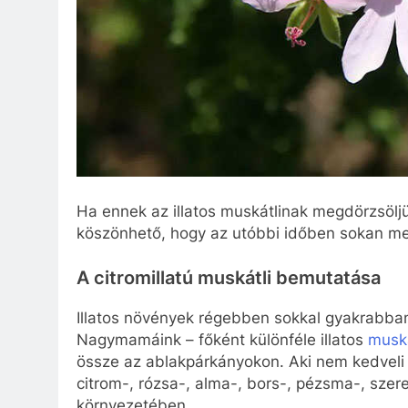
Ha ennek az illatos muskátlinak megdörzsöljük
köszönhető, hogy az utóbbi időben sokan m
A citromillatú muskátli bemutatása
Illatos növények régebben sokkal gyakrabban 
Nagymamáink – főként különféle illatos
muská
össze az ablakpárkányokon. Aki nem kedveli a
citrom-, rózsa-, alma-, bors-, pézsma-, szere
környezetében.