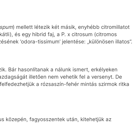
ispum
) mellett létezik két másik, enyhébb citromillatot
tli), és egy hibrid faj, a P. x citrosum (citromos
ezésének ‘odora-tissimum’ jelentése: „különösen illatos”.
ik. Bár hasonlítanak a nálunk ismert, erkélyeken
azdagságát illetően nem vehetik fel a versenyt. De
felfedezhetjük a rózsaszín-fehér mintás szirmok ritka
us közepén, fagyosszentek után, kitehetjük az