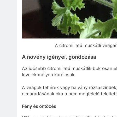
A citromillatú muskátli virág
A növény igényei, gondozása
Az idősebb citromillatú muskátlik bokrosan 
levelek mélyen karéjosak.
A virágok fehérek vagy halvány rózsaszínűek,
elmaradásának oka a nem megfelelő teleltetés
Fény és öntözés