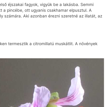
lső éjszakai fagyok, vigyük be a lakásba. Semmi
tt a pincébe, ott ugyanis csakhamar elpusztul. A
y számára. Aki azonban érezni szeretné az illatát, az
ken termesztik a citromillatú muskátlit. A növények