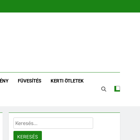
zin | Növénykereső És
tározó
ÉNY
FÜVESÍTÉS
KERTI ÖTLETEK
Keresés: