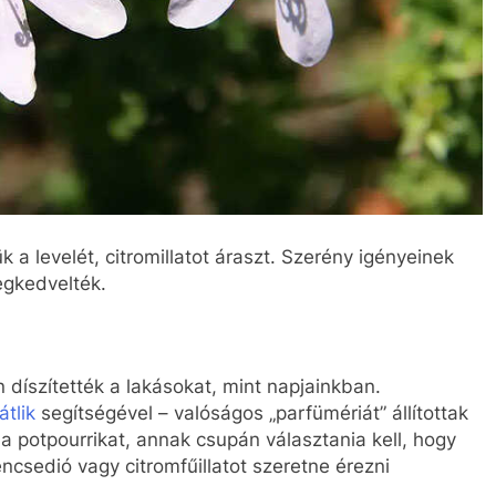
 a levelét, citromillatot áraszt. Szerény igényeinek
egkedvelték.
díszítették a lakásokat, mint napjainkban.
tlik
segítségével – valóságos „parfümériát” állítottak
 potpourrikat, annak csupán választania kell, hogy
ncsedió vagy citromfűillatot szeretne érezni