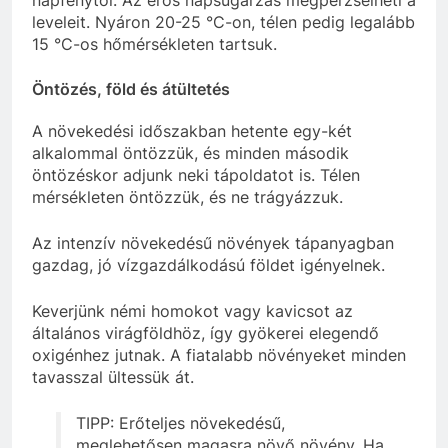
leveleit. Nyáron 20-25 °C-on, télen pedig legalább
15 °C-os hőmérsékleten tartsuk.
Öntözés, föld és átültetés
A növekedési időszakban hetente egy-két
alkalommal öntözzük, és minden második
öntözéskor adjunk neki tápoldatot is. Télen
mérsékleten öntözzük, és ne trágyázzuk.
Az intenzív növekedésű növények tápanyagban
gazdag, jó vízgazdálkodású földet igényelnek.
Keverjünk némi homokot vagy kavicsot az
általános virágföldhöz, így gyökerei elegendő
oxigénhez jutnak. A fiatalabb növényeket minden
tavasszal ültessük át.
TIPP: Erőteljes növekedésű,
meglehetősen magasra növő növény. Ha