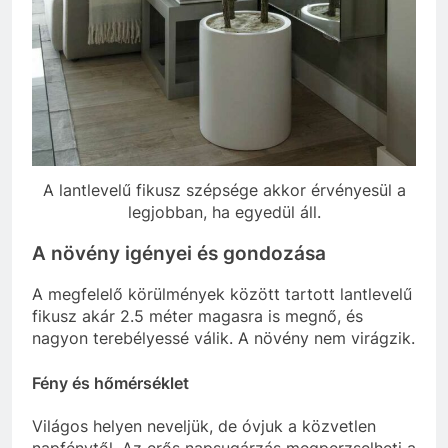
A lantlevelű fikusz szépsége akkor érvényesül a
legjobban, ha egyedül áll.
A növény igényei és gondozása
A megfelelő körülmények között tartott lantlevelű
fikusz akár 2.5 méter magasra is megnő, és
nagyon terebélyessé válik. A növény nem virágzik.
Fény és hőmérséklet
Világos helyen neveljük, de óvjuk a közvetlen
napfénytől. Az erős napsugárzás megperzselheti a