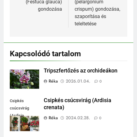
(Festuca glauca)
(pelargonium
gondozása
crispum) gondozása,
szaporítása és
teleltetése
Kapcsolódó tartalom
Tripszfertőzés az orchideákon
Réka
2026.01.04.
0
Csipkés csúcsvirág (Ardisia
Csipkés
crenata)
csúcsvirág
(Ardisia
Réka
2024.02.28.
0
crenata)