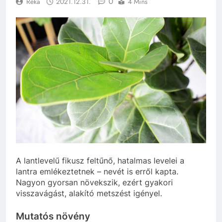
0
Réka
2021.12.31.
4 Mins
A lantlevelű fikusz feltűnő, hatalmas levelei a
lantra emlékeztetnek – nevét is erről kapta.
Nagyon gyorsan növekszik, ezért gyakori
visszavágást, alakító metszést igényel.
Mutatós növény