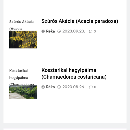
Szúrós Akácia (Acacia paradoxa)
Szúrós Akácia
(Acacia
Réka
2023.09.23.
0
paradoxa)
Kosztarikai hegyipálma
Kosztarikai
(Chamaedorea costaricana)
hegyipálma
(Chamaedorea
Réka
2023.08.26.
0
costaricana)