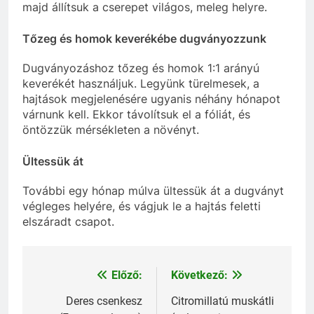
majd állítsuk a cserepet világos, meleg helyre.
Tőzeg és homok keverékébe dugványozzunk
Dugványozáshoz tőzeg és homok 1:1 arányú
keverékét használjuk. Legyünk türelmesek, a
hajtások megjelenésére ugyanis néhány hónapot
várnunk kell. Ekkor távolítsuk el a fóliát, és
öntözzük mérsékleten a növényt.
Ültessük át
További egy hónap múlva ültessük át a dugványt
végleges helyére, és vágjuk le a hajtás feletti
elszáradt csapot.
Előző:
Következő:
Bejegyzés
navigáció
Deres csenkesz
Citromillatú muskátli