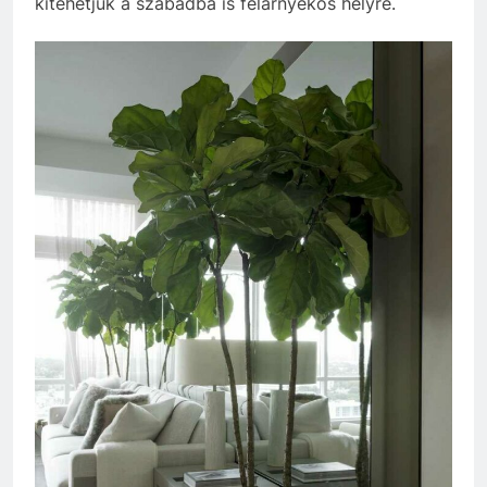
kitehetjük a szabadba is félárnyékos helyre.