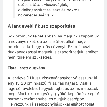
csúcshatásait visszavágjuk,
oldalhajtásokat fejleszt és bokros
növekedésűvé válik.
A lantlevelű fikusz szaporítása
Sok örömünk telhet abban, ha magunk szaporítjuk
a növényeinket, de az is előfordulhat, hogy
pótolnunk kell egy idős növényt. Ezt a fikuszt
dugványozással magunk is szaporíthatjuk, amihez
némi türelem szükséges.
Fiatal, érett dugvány
A lantlevelű fikusz visszavágásakor válasszunk ki
egy 15-20 cm hosszú, friss, fás hajtást. Csak a
legelső leveleket hagyjuk rajta, és azt is metsszük
meg. Mártsuk a dugványt gyökérképződést segítő
hormonkészítménybe, és dugjuk cserépbe.
Helyezzünk rá szellőzőnyílásokkal ellátott fóliát,