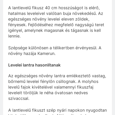
A lantlevelű fikusz 40 cm hosszúságot is elérő,
hatalmas leveleivel valóban buja növekedésű. Az
egészséges növény levelei eleven zöldek,
fényesek. Fejlődéséhez megfelelő nagyságú teret
igényel, amelynek magasnak és tágasnak is kell
lennie.
Szépsége különösen a télikertben érvényesül. A
növény hazája Kamerun.
Levelei lantra hasonlítanak
Az egészséges növény lantra emlékeztető vastag,
bőrnemű levelei fénylőn csillognak. A molyhos
levelű fajok kivételével valamennyi fikuszfaj
leveleit töröljük le néha óvatosan nedves
szivaccsal.
A lantlevelű fikuszt szép nyári napokon nyugodtan