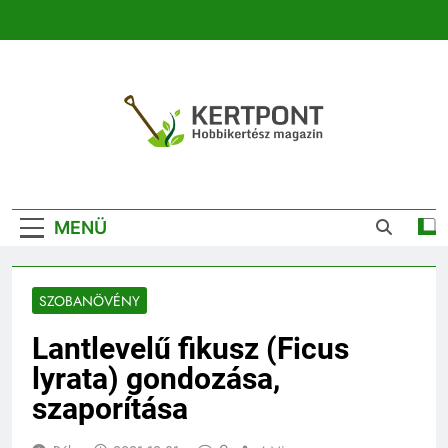
Ugrás
a
tartalomra
Kertpont
Kertpont Növénykereső És Növényhatározó
Kertészeti
MENÜ
Magazin |
Növénykereső És
SZOBANÖVÉNY
Növényhatározó
Lantlevelű fikusz (Ficus
lyrata) gondozása,
szaporítása