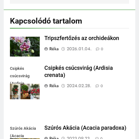
Kapcsolódó tartalom
Tripszfertőzés az orchideákon
Réka
2026.01.04.
0
Csipkés csúcsvirág (Ardisia
Csipkés
crenata)
csúcsvirág
(Ardisia
Réka
2024.02.28.
0
crenata)
Szúrós Akácia (Acacia paradoxa)
Szúrós Akácia
(Acacia
Réka
2023.09.23.
0