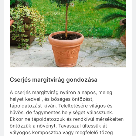
Cserjés margitvirág gondozása
A cserjés margitvirág nyáron a napos, meleg
helyet kedveli, és bőséges öntözést,
tápoldatozást kíván. Teleltetésére világos és
hűvös, de fagymentes helyiséget válasszunk.
Ekkor ne tápoldatozzuk és rendkívül mérsékelten
öntözzük a növényt. Tavasszal ültessük át
vályogos komposztba vagy megfelelő tőzeg