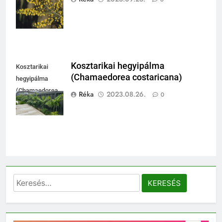
paradoxa)
Kosztarikai hegyipálma
Kosztarikai
(Chamaedorea costaricana)
hegyipálma
(Chamaedorea
Réka
2023.08.26.
0
costaricana)
Keresés: