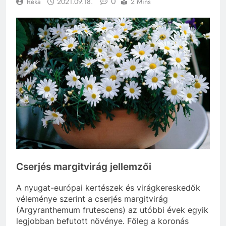
0
Réka
2021.09.18.
2 Mins
Cserjés margitvirág jellemzői
A nyugat-európai kertészek és virágkereskedők
véleménye szerint a cserjés margitvirág
(Argyranthemum frutescens) az utóbbi évek egyik
legjobban befutott növénye. Főleg a koronás