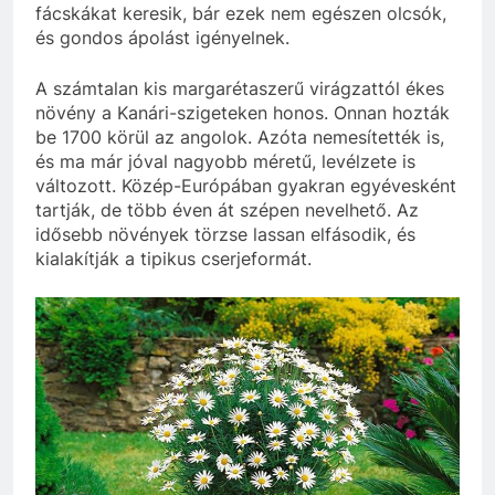
fácskákat keresik, bár ezek nem egészen olcsók,
és gondos ápolást igényelnek.
A számtalan kis margarétaszerű virágzattól ékes
növény a Kanári-szigeteken honos. Onnan hozták
be 1700 körül az angolok. Azóta nemesítették is,
és ma már jóval nagyobb méretű, levélzete is
változott. Közép-Európában gyakran egyévesként
tartják, de több éven át szépen nevelhető. Az
idősebb növények törzse lassan elfásodik, és
kialakítják a tipikus cserjeformát.