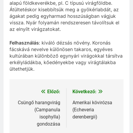
alapú földkeverékbe, pl. C típusú virágföldbe.
Átültetéskor kisebbítsük meg a gyökérlabdát, az
ágakat pedig egyharmad hosszúságban vágjuk
vissza. Nyár folyamán rendszeresen távolítsuk el
az elnyílt virágzatokat.
Felhasználás
: kiváló dézsás növény. Koronás
fácskává nevelve különösen takaros, egyéves
kultúrában különböző egynyári virágokkal társítva
erkélyládákba, kőedényekbe vagy virágtálakba
ültethetjük.
Előző:
Következő:
Bejegyzés
navigáció
Csüngő harangvirág
Amerikai kövirózsa
(Campanula
(Echeveria
isophylla)
derenbergii)
gondozása