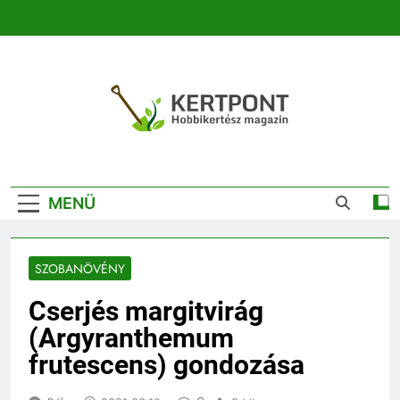
Ugrás
a
tartalomra
Kertpont
Kertpont Növénykereső És Növényhatározó
Kertészeti
MENÜ
Magazin |
Növénykereső És
SZOBANÖVÉNY
Növényhatározó
Cserjés margitvirág
(Argyranthemum
frutescens) gondozása