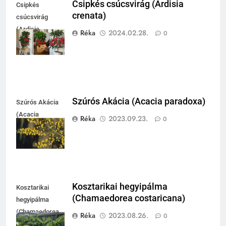
Csipkés csúcsvirág (Ardisia
Csipkés
crenata)
csúcsvirág
(Ardisia
Réka
2024.02.28.
0
crenata)
Szúrós Akácia (Acacia paradoxa)
Szúrós Akácia
(Acacia
Réka
2023.09.23.
0
paradoxa)
Kosztarikai hegyipálma
Kosztarikai
(Chamaedorea costaricana)
hegyipálma
(Chamaedorea
Réka
2023.08.26.
0
costaricana)