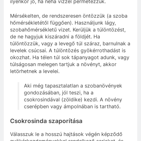
ilyenkor jó, ha néha vízzel permetezzük.
Mérsékelten, de rendszeresen öntözzük (a szoba
hőmérsékletétől függően). Használjunk lágy,
szobahőmérsékletű vizet. Kerüljük a túlöntözést,
de ne hagyjuk kiszáradni a földjét. Ha
túlöntözzük, vagy a levegő túl száraz, barnulnak a
levelek csúcsai. A túlöntözés gyökérrothadást is
okozhat. Ha télen túl sok tápanyagot adunk, vagy
túlságosan melegen tartjuk a növényt, akkor
letörhetnek a levelei.
Aki még tapasztalatlan a szobanövények
gondozásában, jól teszi, ha a
csokrosindával (zöldike) kezdi. A növény
cserépben vagy ámpolnában is tartható.
Csokrosinda szaporítása
Válasszuk le a hosszú hajtások végén képződő