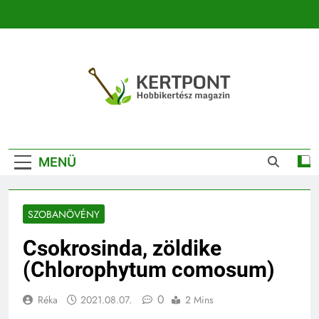
Ugrás
a
tartalomra
Kertpont
Kertpont Növénykereső És Növényhatározó
Kertészeti
MENÜ
Magazin |
Növénykereső És
SZOBANÖVÉNY
Növényhatározó
Csokrosinda, zöldike
(Chlorophytum comosum)
0
Réka
2021.08.07.
2 Mins