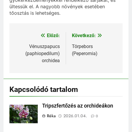
gyökérkezdeményekkel rendelkező sarjakat, és
ültessük el. A nagyobb növények esetében
tőosztás is lehetséges.
Előző:
Következő:
Bejegyzés
navigáció
Vénuszpapucs
Törpebors
(paphiopedilum)
(Peperomia)
orchidea
Kapcsolódó tartalom
Tripszfertőzés az orchideákon
Réka
2026.01.04.
0