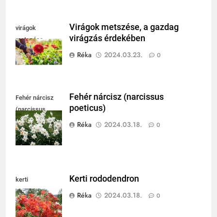
Virágok metszése, a gazdag
virágok
virágzás érdekében
metszése
Réka
2024.03.23.
0
Fehér nárcisz (narcissus
Fehér nárcisz
poeticus)
(narcissus
poeticus)
Réka
2024.03.18.
0
Kerti rododendron
kerti
rododendron
Réka
2024.03.18.
0