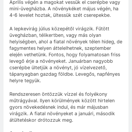
Április végén a magokat vessük el cserépbe vagy
mini-üvegházba. A növénykéket május végén, ha
4-6 levelet hoztak, ültessük szét cserepekbe.
A lepkevirág július közepétől virágzik. Fűtött
üvegházban, télikertben, vagy más olyan
helyiségben, ahol a fiatal növények télen hideg, de
fagymentes helyen áttelelhetnek, szeptember
elején vethetünk. Fontos, hogy folyamatosan friss
levegő érje a növényeket. Januárban nagyobb
cserépbe ültetjük a növényt, jó vízelvezető,
tápanyagban gazdag földbe. Levegős, napfényes
helyre tegyük.
Rendszeresen öntözzük vízzel és folyékony
műtrágyával. Ilyen körülmények között hirtelen
gyors növekedésnek indul, és már májusban
virágzik. A fiatal növényeket a januári, második
átültetéskor drótozzuk meg.