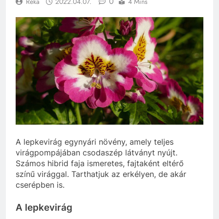
0
Réka
2022.04.07.
4 Mins
A lepkevirág egynyári növény, amely teljes
virágpompájában csodaszép látványt nyújt.
Számos hibrid faja ismeretes, fajtaként eltérő
színű virággal. Tarthatjuk az erkélyen, de akár
cserépben is.
A lepkevirág