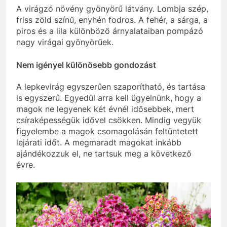
A virágzó növény gyönyörű látvány. Lombja szép,
friss zöld színű, enyhén fodros. A fehér, a sárga, a
piros és a lila különböző árnyalataiban pompázó
nagy virágai gyönyörűek.
Nem igényel különösebb gondozást
A lepkevirág egyszerűen szaporítható, és tartása
is egyszerű. Egyedül arra kell ügyelnünk, hogy a
magok ne legyenek két évnél idősebbek, mert
csíraképességük idővel csökken. Mindig vegyük
figyelembe a magok csomagolásán feltüntetett
lejárati időt. A megmaradt magokat inkább
ajándékozzuk el, ne tartsuk meg a következő
évre.