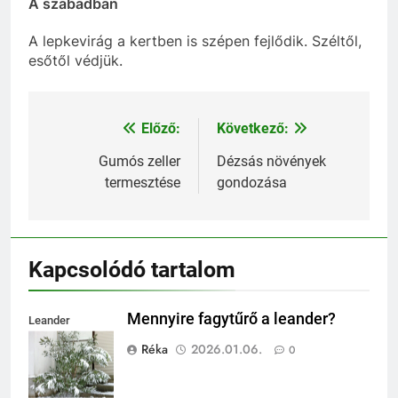
A szabadban
A lepkevirág a kertben is szépen fejlődik. Széltől,
esőtől védjük.
Előző:
Következő:
Bejegyzés
navigáció
Gumós zeller
Dézsás növények
termesztése
gondozása
Kapcsolódó tartalom
Mennyire fagytűrő a leander?
Leander
fagytűrése
Réka
2026.01.06.
0