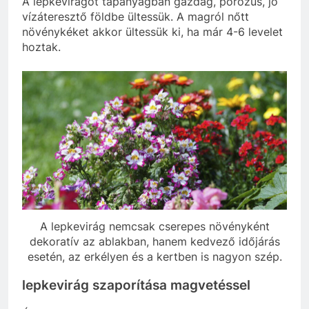
A lepkevirágot tápanyagban gazdag, porózus, jó
vízáteresztő földbe ültessük. A magról nőtt
növénykéket akkor ültessük ki, ha már 4-6 levelet
hoztak.
A lepkevirág nemcsak cserepes növényként
dekoratív az ablakban, hanem kedvező időjárás
esetén, az erkélyen és a kertben is nagyon szép.
lepkevirág szaporítása magvetéssel