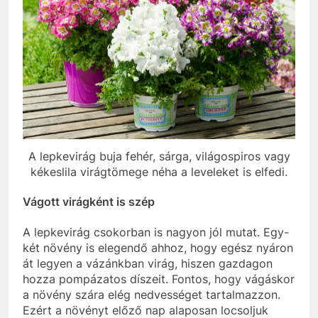
A lepkevirág buja fehér, sárga, világospiros vagy
kékeslila virágtömege néha a leveleket is elfedi.
Vágott virágként is szép
A lepkevirág csokorban is nagyon jól mutat. Egy-
két növény is elegendő ahhoz, hogy egész nyáron
át legyen a vázánkban virág, hiszen gazdagon
hozza pompázatos díszeit. Fontos, hogy vágáskor
a növény szára elég nedvességet tartalmazzon.
Ezért a növényt előző nap alaposan locsoljuk