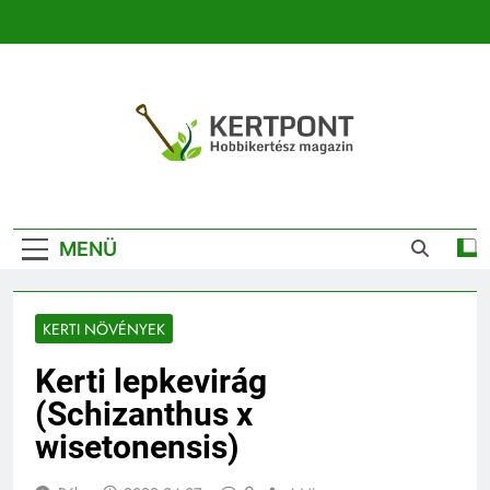
Ugrás
a
tartalomra
Kertpont
Kertpont Növénykereső És Növényhatározó
Kertészeti
MENÜ
Magazin |
Növénykereső És
KERTI NÖVÉNYEK
Növényhatározó
Kerti lepkevirág
(Schizanthus x
wisetonensis)