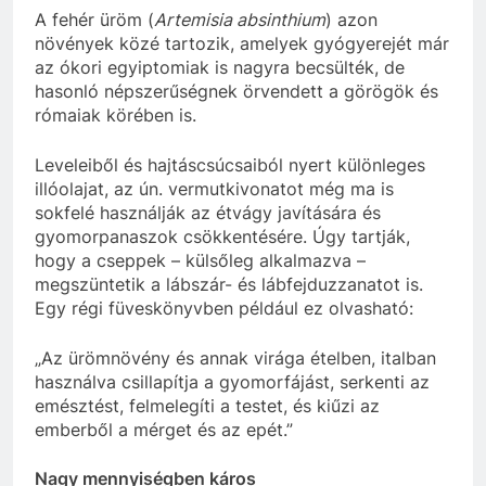
A fehér üröm (
Artemisia absinthium
) azon
növények közé tartozik, amelyek gyógyerejét már
az ókori egyiptomiak is nagyra becsülték, de
hasonló népszerűségnek örvendett a görögök és
rómaiak körében is.
Leveleiből és hajtáscsúcsaiból nyert különleges
illóolajat, az ún. vermutkivonatot még ma is
sokfelé használják az étvágy javítására és
gyomorpanaszok csökkentésére. Úgy tartják,
hogy a cseppek – külsőleg alkalmazva –
megszüntetik a lábszár- és lábfejduzzanatot is.
Egy régi füveskönyvben például ez olvasható:
„Az ürömnövény és annak virága ételben, italban
használva csillapítja a gyomorfájást, serkenti az
emésztést, felmelegíti a testet, és kiűzi az
emberből a mérget és az epét.”
Nagy mennyiségben káros