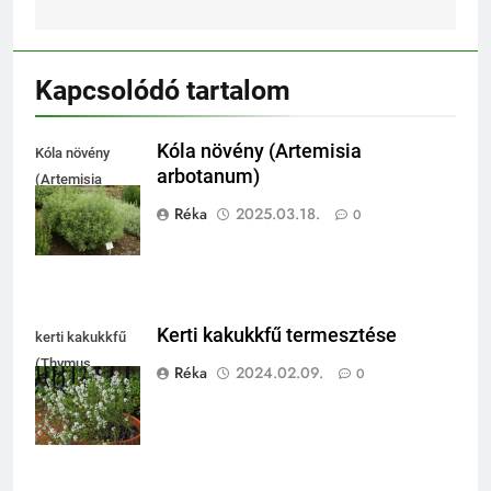
Kapcsolódó tartalom
Kóla növény (Artemisia
Kóla növény
arbotanum)
(Artemisia
arbotanum)
Réka
2025.03.18.
0
Kerti kakukkfű termesztése
kerti kakukkfű
(Thymus
Réka
2024.02.09.
0
vulgaris)