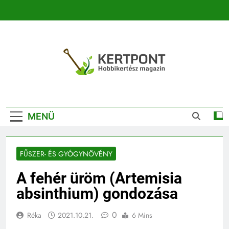
Ugrás
a
tartalomra
Kertpont
Kertpont Növénykereső És Növényhatározó
Kertészeti
MENÜ
Magazin |
Növénykereső És
FŰSZER- ÉS GYÓGYNÖVÉNY
Növényhatározó
A fehér üröm (Artemisia
absinthium) gondozása
0
Réka
2021.10.21.
6 Mins