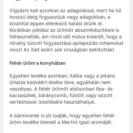
Vigyázni kell azonban az adagolással, mert ha túl
hosszú ideig fogyasztjuk nagy adagokban, a
kívánttal éppen ellenkező hatást érünk el.
Korábban például az ürömöt abszintkészítésre is
felhasználták, ám rövid idő múlva kiderült, hogy a
növény túlzott fogyasztása epilepsziás rohamokat
okoz! Az italt ezért sok országban betiltották!.
Fehér üröm a konyhában
Egyetlen levélke azonban, italba vagy a pikáns
ízhatás kedvéért ételbe téve, egyáltalán nem
veszélyes. A fehér ürömöt elsősorban liba- és
kacsasültek, báránycomb, füstölt vagy sózott
sertéshúsok ízesítésére használhatjuk.
A bármixerek is jól tudják, hogy egyetlen fehér
üröm-levélke kiemeli a Martini igazi aromáját.