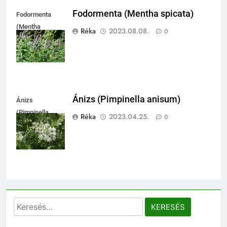
Fodormenta (Mentha spicata)
Fodormenta
(Mentha
Réka
2023.08.08.
0
spicata)
Ánizs (Pimpinella anisum)
Ánizs
(Pimpinella
Réka
2023.04.25.
0
anisum)
Keresés: