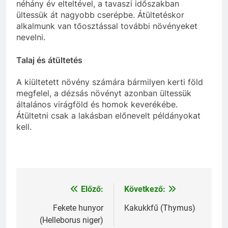
néhány év elteltével, a tavaszi időszakban
ültessük át nagyobb cserépbe. Átültetéskor
alkalmunk van tőosztással további növényeket
nevelni.
Talaj és átültetés
A kiültetett növény számára bármilyen kerti föld
megfelel, a dézsás növényt azonban ültessük
általános virágföld és homok keverékébe.
Átültetni csak a lakásban előnevelt példányokat
kell.
Előző:
Következő:
Bejegyzés
navigáció
Fekete hunyor
Kakukkfű (Thymus)
(Helleborus niger)