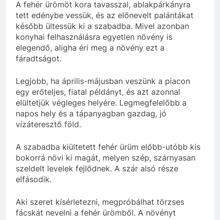
A fehér ürömöt kora tavasszal, ablakpárkányra
tett edénybe vessük, és az előnevelt palántákat
később ültessük ki a szabadba. Mivel azonban
konyhai felhasználásra egyetlen növény is
elegendő, aligha éri meg a növény ezt a
fáradtságot.
Legjobb, ha április-májusban veszünk a piacon
egy erőteljes, fiatal példányt, és azt azonnal
elültetjük végleges helyére. Legmegfelelőbb a
napos hely és a tápanyagban gazdag, jó
vízáteresztő föld.
A szabadba kiültetett fehér ürüm előbb-utóbb kis
bokorrá növi ki magát, melyen szép, szárnyasan
szeldelt levelek fejlődnek. A szár alsó része
elfásodik.
Aki szeret kísérletezni, megpróbálhat törzses
fácskát nevelni a fehér ürömből. A növényt