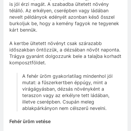
is jól érzi magát. A szabadba ültetett növény
télálló. Az erkélyen, cserépben vagy ládában
nevelt példányok edényét azonban késő ősszel
burkoljuk be, hogy a kemény fagyok ne tegyenek
kárt bennük.
A kertbe ültetett növényt csak szárazabb
időszakban öntözzük, a dézsában növőt naponta.
Trágya gyanánt dolgozzunk bele a talajba korhadt
komposztföldet.
A fehér üröm gyakorlatilag mindenhol jól
mutat: a fűszerkertben éppúgy, mint a
virágágyásban, dézsás növényként a
teraszon vagy az erkélyre tett ládában,
illetve cserépben. Csupán meleg
ablakpárkányon nem célszerű nevelni.
Fehér üröm vetése