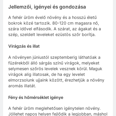
Jellemzői, igényei és gondozása
A fehér üröm évelő növény és a hosszú életű
bokrok közé tartozik. 80-120 cm magasra nő,
szára idővel elfásodik. A szárat, az ágakat és a
szép, szeldelt leveleket ezüstös szőr borítja.
Virágzás és illat
A növényen júniustól szeptemberig láthatóak a
füzérekből álló sárgás színű virágok, melyeket
selymesen szőrös levelek vesznek körül. Maguk
virágok alig illatosak, de ha egy levelet
elmorzsolunk ujjaink között, érezhetjük a növény
aromás illatát.
Fény és hőmérséklet igénye
A fehér üröm meglehetősen igénytelen növény.
Jóllehet napos helyen fejlődik a legjobban, máshol