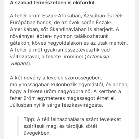
A szabad természetben is előfordul
A fehér üröm Észak-Afrikában, Ázsiában és Dél-
Európában honos, de az évek során Észak-
Amerikában, sőt Skandináviában is elterjedt. A
növénnyel lépten- nyomon találkozhatunk
gátakon, köves hegyoldalakon és az utak mentén.
A fehér ürmöt gyakran összetévesztik vad
változatával, a fekete ürömmel (
Artemisia
vulgaris
).
A két növény a levelek szőrösségében,
molyhosságában különbözik egymástól, és abban,
hogy a fekete üröm nagyobbra nő. A kertben a
fehér üröm egyméteres magasságot érhet el.
Júliusban nyílik sárga fészkesvirágzata.
Tipp: A téli felhasználásra szánt leveleket
szárítsuk meg, és tároljuk sötét
üvegekben.