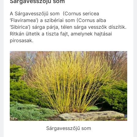
Sárgavesszőjű som
A Sárgavesszőjű som (Cornus sericea
‘Flaviramea’) a szibériai som (Cornus alba
‘Sibirica’) sárga párja, télen sárga vesszők díszítik.
Ritkán ültetik a tiszta fajt, amelynek hajtásai
pirosasak.
Sárgavesszőjű som