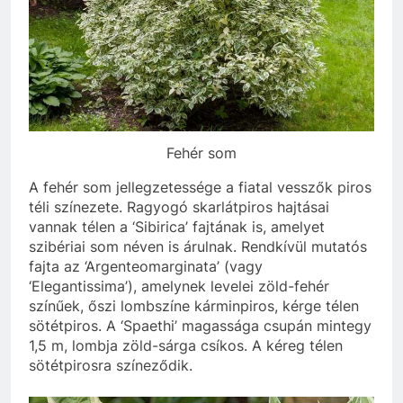
Fehér som
A fehér som jellegzetessége a fiatal vesszők piros
téli színezete. Ragyogó skarlátpiros hajtásai
vannak télen a ‘Sibirica’ fajtának is, amelyet
szibériai som néven is árulnak. Rendkívül mutatós
fajta az ‘Argenteomarginata’ (vagy
‘Elegantissima’), amelynek levelei zöld-fehér
színűek, őszi lombszíne kárminpiros, kérge télen
sötétpiros. A ‘Spaethi’ magassága csupán mintegy
1,5 m, lombja zöld-sárga csíkos. A kéreg télen
sötétpirosra színeződik.