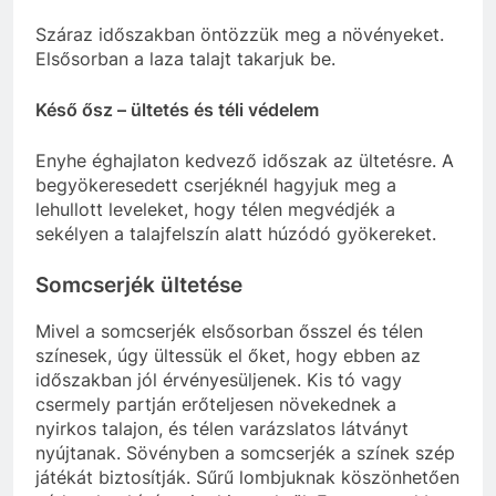
Száraz időszakban öntözzük meg a növényeket.
Elsősorban a laza talajt takarjuk be.
Késő ősz – ültetés és téli védelem
Enyhe éghajlaton kedvező időszak az ültetésre. A
begyökeresedett cserjéknél hagyjuk meg a
lehullott leveleket, hogy télen megvédjék a
sekélyen a talajfelszín alatt húzódó gyökereket.
Somcserjék ültetése
Mivel a somcserjék elsősorban ősszel és télen
színesek, úgy ültessük el őket, hogy ebben az
időszakban jól érvényesüljenek. Kis tó vagy
csermely partján erőteljesen növekednek a
nyirkos talajon, és télen varázslatos látványt
nyújtanak. Sövényben a somcserjék a színek szép
játékát biztosítják. Sűrű lombjuknak köszönhetően