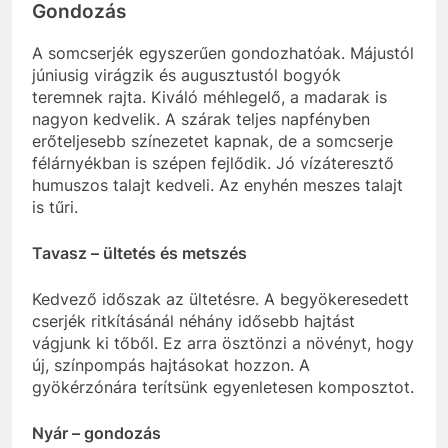
Gondozás
A somcserjék egyszerűen gondozhatóak. Májustól
júniusig virágzik és augusztustól bogyók
teremnek rajta. Kiváló méhlegelő, a madarak is
nagyon kedvelik. A szárak teljes napfényben
erőteljesebb színezetet kapnak, de a somcserje
félárnyékban is szépen fejlődik. Jó vízáteresztő
humuszos talajt kedveli. Az enyhén meszes talajt
is tűri.
Tavasz – ültetés és metszés
Kedvező időszak az ültetésre. A begyökeresedett
cserjék ritkításánál néhány idősebb hajtást
vágjunk ki tőből. Ez arra ösztönzi a növényt, hogy
új, színpompás hajtásokat hozzon. A
gyökérzónára terítsünk egyenletesen komposztot.
Nyár – gondozás