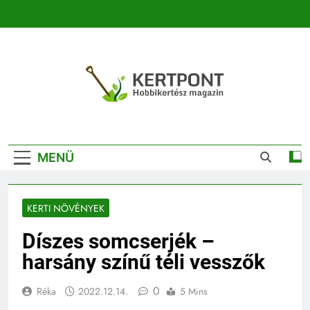
Ugrás
a
tartalomra
Kertpont
Kertpont Növénykereső És Növényhatározó
Kertészeti
MENÜ
Magazin |
Növénykereső És
KERTI NÖVÉNYEK
Növényhatározó
Díszes somcserjék –
harsány színű téli vesszők
0
Réka
2022.12.14.
5 Mins