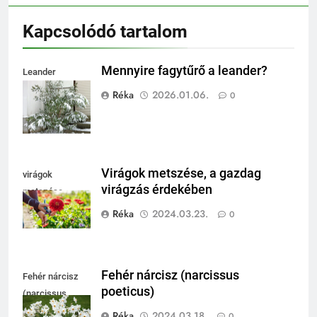
Kapcsolódó tartalom
Mennyire fagytűrő a leander?
Leander
fagytűrése
Réka
2026.01.06.
0
Virágok metszése, a gazdag
virágok
virágzás érdekében
metszése
Réka
2024.03.23.
0
Fehér nárcisz (narcissus
Fehér nárcisz
poeticus)
(narcissus
poeticus)
Réka
2024.03.18.
0