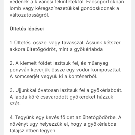
védenek a kíváncsi tekintetektől. Facsoportokban
lomb vagy kéregszínezetükkel gondoskodnak a
változatosságról.
Ültetés lépései
1. Ültetés: ősszel vagy tavasszal. Ássunk kétszer
akkora ültetőgödröt, mint a gyökérlabda
2. A kiemelt földet lazítsuk fel, és műanyag
ponyván keverjük össze egy vödör komposzttal.
A somcserjét vegyük ki a konténerből.
3. Ujjunkkal óvatosan lazítsuk fel a gyökérlabdát.
A labda köré csavarodott gyökereket húzzuk
szét.
4. Tegyünk egy kevés földet az ültetőgödörbe. A
növényt úgy helyezzük el, hogy a gyökérlabda
talajszintben legyen.