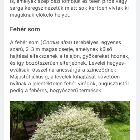
is, amelyek szép őszi lombjuk és télen piros vagy
sárga kéregszínezetük miatt sok kertben vívtak ki
maguknak előkelő helyet.
Fehér som
A fehér som (
Cornus alba
) terebélyes, egyenes
szárú, 2-3 m magas cserje, amelynek külső
hajtásai elfekszenek a talajon, gyökereket hoznak,
és így bozótszerűen elterjednek. Levelei hegyes-
oválisak, ősszel narancssárgára színeződnek.
Májustól júliusig, a levelek kihajtását követően
nyílnak a jelentéktelen fehér virágok, augusztustól
pedig a fehéres, bogyószerű termések.