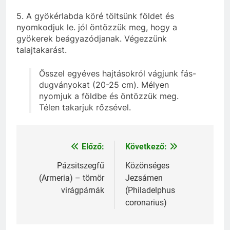
5. A gyökérlabda köré töltsünk földet és
nyomkodjuk le. jól öntözzük meg, hogy a
gyökerek beágyazódjanak. Végezzünk
talajtakarást.
Ősszel egyéves hajtásokról vágjunk fás-
dugványokat (20-25 cm). Mélyen
nyomjuk a földbe és öntözzük meg.
Télen takarjuk rőzsével.
Előző:
Következő:
Bejegyzés
navigáció
Pázsitszegfű
Közönséges
(Armeria) – tömör
Jezsámen
virágpárnák
(Philadelphus
coronarius)