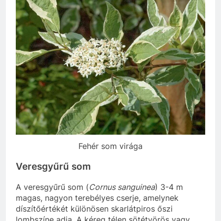
Fehér som virága
Veresgyűrű som
A veresgyűrű som (
Cornus sanguinea
) 3-4 m
magas, nagyon terebélyes cserje, amelynek
díszítőértékét különösen skarlátpiros őszi
lombszíne adja. A kéreg télen sötétvörös vagy