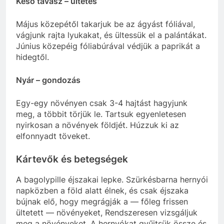
Késő tavasz – ültetés
Május közepétől takarjuk be az ágyást fóliával,
vágjunk rajta lyukakat, és ültessük el a palántákat.
Június közepéig fóliabúrával védjük a paprikát a
hidegtől.
Nyár – gondozás
Egy-egy növényen csak 3-4 hajtást hagyjunk
meg, a többit törjük le. Tartsuk egyenletesen
nyirkosan a növények földjét. Húzzuk ki az
elfonnyadt töveket.
Kártevők és betegségek
A bagolypille éjszakai lepke. Szürkésbarna hernyói
napközben a föld alatt élnek, és csak éjszaka
bújnak elő, hogy megrágják a — főleg frissen
ültetett — növényeket, Rendszeresen vizsgáljuk
meg a növényeket. A hernyókat gyűjtsük össze és