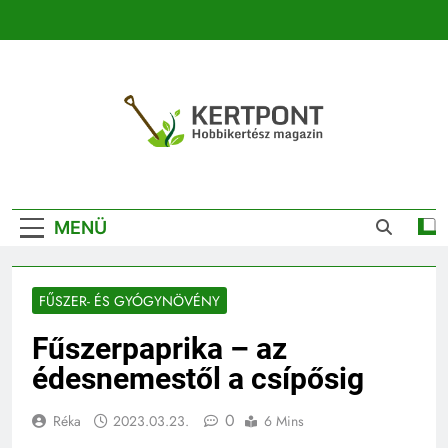
Ugrás
a
tartalomra
Kertpont
Kertpont Növénykereső És Növényhatározó
Kertészeti
MENÜ
Magazin |
Növénykereső És
FŰSZER- ÉS GYÓGYNÖVÉNY
Növényhatározó
Fűszerpaprika – az
édesnemestől a csípősig
0
Réka
2023.03.23.
6 Mins