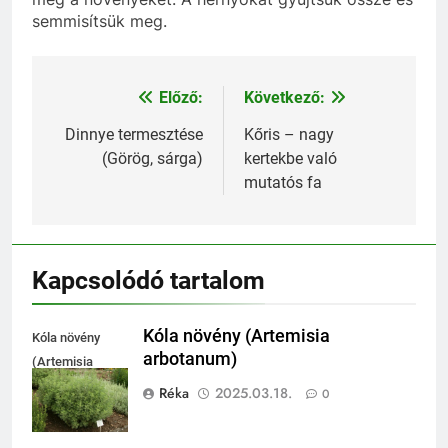
semmisítsük meg.
Előző:
Következő:
Bejegyzés
navigáció
Dinnye termesztése
Kőris – nagy
(Görög, sárga)
kertekbe való
mutatós fa
Kapcsolódó tartalom
Kóla növény (Artemisia
Kóla növény
arbotanum)
(Artemisia
arbotanum)
Réka
2025.03.18.
0