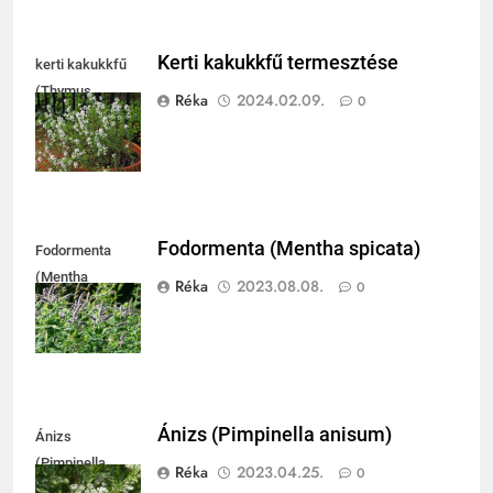
Kerti kakukkfű termesztése
kerti kakukkfű
(Thymus
Réka
2024.02.09.
0
vulgaris)
Fodormenta (Mentha spicata)
Fodormenta
(Mentha
Réka
2023.08.08.
0
spicata)
Ánizs (Pimpinella anisum)
Ánizs
(Pimpinella
Réka
2023.04.25.
0
anisum)