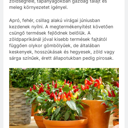
zöldségféle, tápanyagokban gazdag talajt és
meleg környezetet igényel.
Apró, fehér, csillag alakú virágai júniusban
kezdenek nyílni. A megtermékenyítést követően
csüngő termések fejlődnek belőlük. A
zöldpaprikánál jóval kisebb termések fajtától
függően olykor gömbölyűek, de általában
keskenyek, hosszúkásak és hegyesek, zöld vagy
sárga színűek, érett állapotukban pedig pirosak.