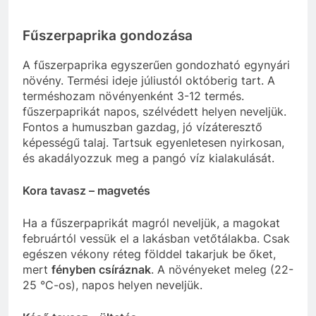
Fűszerpaprika gondozása
A fűszerpaprika egyszerűen gondozható egynyári
növény. Termési ideje júliustól októberig tart. A
terméshozam növényenként 3-12 termés.
fűszerpaprikát napos, szélvédett helyen neveljük.
Fontos a humuszban gazdag, jó vízáteresztő
képességű talaj. Tartsuk egyenletesen nyirkosan,
és akadályozzuk meg a pangó víz kialakulását.
Kora tavasz – magvetés
Ha a fűszerpaprikát magról neveljük, a magokat
februártól vessük el a lakásban vetőtálakba. Csak
egészen vékony réteg földdel takarjuk be őket,
mert
fényben csíráznak
. A növényeket meleg (22-
25 °C-os), napos helyen neveljük.