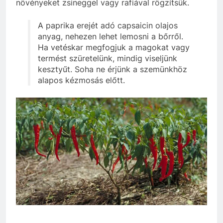
növényeket zsineggel vagy rafiával rögzítsük.
A paprika erejét adó capsaicin olajos
anyag, nehezen lehet lemosni a bőrről.
Ha vetéskar megfogjuk a magokat vagy
termést szüretelünk, mindig viseljünk
kesztyűt. Soha ne érjünk a szemünkhöz
alapos kézmosás előtt.