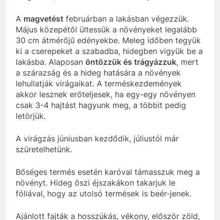
A
magvetést
februárban a lakásban végezzük.
Május közepétől ültessük a növényeket legalább
30 cm átmérőjű edényekbe. Meleg időben tegyük
ki a cserepeket a szabadba, hidegben vigyük be a
lakásba. Alaposan
öntözzük és trágyázzuk
, mert
a szárazság és a hideg hatására a növények
lehullatják virágaikat. A terméskezdemények
akkor lesznek erőteljesek, ha egy-egy növényen
csak 3-4 hajtást hagyunk meg, a többit pedig
letörjük.
A virágzás júniusban kezdődik, júliustól már
szüretelhetünk.
Bőséges termés esetén karóval támasszuk meg a
növényt. Hideg őszi éjszakákon takarjuk le
fóliával, hogy az utolsó termések is beér-jenek.
Ajánlott fajták a hosszúkás, vékony, először zöld,