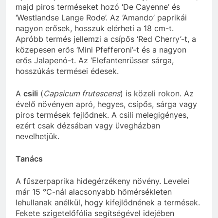
majd piros terméseket hozó ‘De Cayenne’ és
‘Westlandse Lange Rode’. Az ‘Amando’ paprikái
nagyon erősek, hosszuk elérheti a 18 cm-t.
Apróbb termés jellemzi a csípős ‘Red Cherry’-t, a
közepesen erős ‘Mini Pfefferoni’-t és a nagyon
erős Jalapenó-t. Az ‘Elefantenrüsser sárga,
hosszúkás termései édesek.
A
csili
(
Capsicum frutescens
) is közeli rokon. Az
évelő növényen apró, hegyes, csípős, sárga vagy
piros termések fejlődnek. A csili melegigényes,
ezért csak dézsában vagy üvegházban
nevelhetjük.
Tanács
A fűszerpaprika hidegérzékeny növény. Levelei
már 15 °C-nál alacsonyabb hőmérsékleten
lehullanak anélkül, hogy kifejlődnének a termések.
Fekete szigetelőfólia segítségével idejében