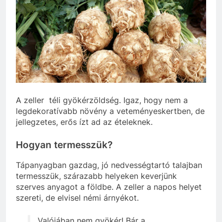
A zeller téli gyökérzöldség. Igaz, hogy nem a
legdekoratívabb növény a veteményeskertben, de
jellegzetes, erős ízt ad az ételeknek.
Hogyan termesszük?
Tápanyagban gazdag, jó nedvességtartó talajban
termesszük, szárazabb helyeken keverjünk
szerves anyagot a földbe. A zeller a napos helyet
szereti, de elvisel némi árnyékot.
Valójában nem gyökér! Bár a