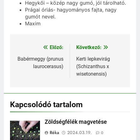
Hegykői – közép nagy gumó, jól tárolható.
Prágai óriás- hagyományos fajta, nagy
gumót nevel.
Maxim
Előző:
Következő:
Bejegyzés
navigáció
Babérmeggy (prunus
Kerti lepkevirág
laurocerasus)
(Schizanthus x
wisetonensis)
Kapcsolódó tartalom
Zöldségfélék magvetése
Réka
2024.03.19.
0