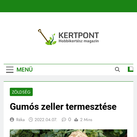
Ugrás
a
tartalomra
Kertpont
Kertpont Növénykereső És Növényhatározó
Kertészeti
MENÜ
Magazin |
Növénykereső És
ZÖLDSÉG
Növényhatározó
Gumós zeller termesztése
0
Réka
2022.04.07.
2 Mins