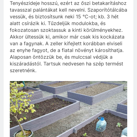
Tenyészideje hosszú, ezért az őszi betakarításhoz
tavasszal palántákat kell nevelni. Szaporítótálcába
vessük, és biztosítsunk neki 15 °C-ot; kb. 3 hét
alatt csírázik ki. Tűzdeljük modulokba, és
fokozatosan szoktassuk a kinti körülményekhez.
Akkor ültessük ki, amikor már csak kis kockázata
van a fagynak. A zeller kifejlett korábban elviseli
az enyhe fagyot, de a fiatal növényt károsíthatja.
Alaposan öntözzük be, és mulccsal védjük a
kiszáradástól. Tartsuk nedvesen ha szép termést
szeretnénk.