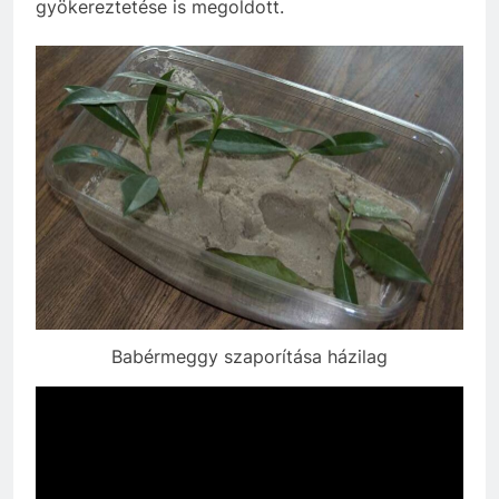
gyökereztetése is megoldott.
Babérmeggy szaporítása házilag