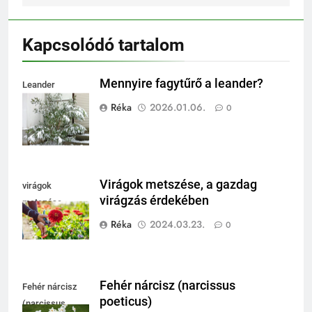
Kapcsolódó tartalom
Mennyire fagytűrő a leander?
Leander
fagytűrése
Réka
2026.01.06.
0
Virágok metszése, a gazdag
virágok
virágzás érdekében
metszése
Réka
2024.03.23.
0
Fehér nárcisz (narcissus
Fehér nárcisz
poeticus)
(narcissus