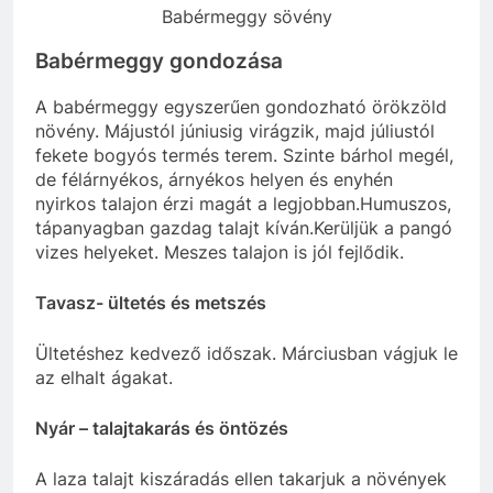
Babérmeggy sövény
Babérmeggy gondozása
A babérmeggy egyszerűen gondozható örökzöld
növény. Májustól júniusig virágzik, majd júliustól
fekete bogyós termés terem. Szinte bárhol megél,
de félárnyékos, árnyékos helyen és enyhén
nyirkos talajon érzi magát a legjobban.Humuszos,
tápanyagban gazdag talajt kíván.Kerüljük a pangó
vizes helyeket. Meszes talajon is jól fejlődik.
Tavasz- ültetés és metszés
Ültetéshez kedvező időszak. Márciusban vágjuk le
az elhalt ágakat.
Nyár – talajtakarás és öntözés
A laza talajt kiszáradás ellen takarjuk a növények