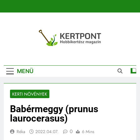
Ugrás
a
tartalomra
Kertpont
Kertpont Növénykereső És Növényhatározó
Kertészeti
MENÜ
Magazin |
Növénykereső És
KERTI NÖVÉNYEK
Növényhatározó
Babérmeggy (prunus
laurocerasus)
0
Réka
2022.04.07.
6 Mins