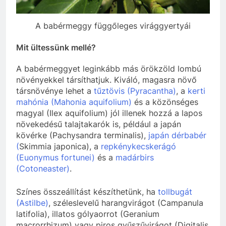
A babérmeggy függőleges virággyertyái
Mit ültessünk mellé?
A babérmeggyet leginkább más örökzöld lombú
növényekkel társíthatjuk. Kiváló, magasra növő
társnövénye lehet a
tűztövis (
Pyracantha
)
, a
kerti
mahónia (
Mahonia aquifolium
)
és a közönséges
magyal (
Ilex aquifolium
) jól illenek hozzá a lapos
növekedésű talajtakarók is, például a japán
kövérke (Pachysandra terminalis),
japán dérbabér
(
Skimmia japonica), a
repkénykecskerágó
(Euonymus fortunei)
és a
madárbirs
(Cotoneaster)
.
Színes összeállítást készíthetünk, ha
tollbugát
(
Astilbe
)
, széleslevelű harangvirágot (
Campanula
latifolia
), illatos gólyaorrot (
Geranium
macrorrhizum
) vagy piros gyűszűvirágot (
Digitalis