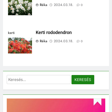
poeticus)
Réka
2024.03.18.
0
Kerti rododendron
kerti
rododendron
Réka
2024.03.18.
0
Keresés: