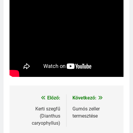
Előző:
Következő:
Bejegyzés
navigáció
Kerti szegfű
Gumós zeller
(Dianthus
termesztése
caryophyllus)