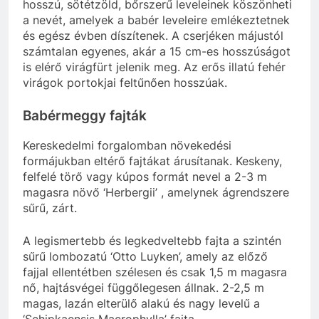
hosszú, sötétzöld, bőrszerű leveleinek köszönheti
a nevét, amelyek a babér leveleire emlékeztetnek
és egész évben díszítenek. A cserjéken májustól
számtalan egyenes, akár a 15 cm-es hosszúságot
is elérő virágfürt jelenik meg. Az erős illatú fehér
virágok portokjai feltűnően hosszúak.
Babérmeggy fajták
Kereskedelmi forgalomban növekedési
formájukban eltérő fajtákat árusítanak. Keskeny,
felfelé törő vagy kúpos formát nevel a 2-3 m
magasra növő ‘Herbergii’ , amelynek ágrendszere
sűrű, zárt.
A legismertebb és legkedveltebb fajta a szintén
sűrű lombozatú ‘Otto Luyken’, amely az előző
fajjal ellentétben szélesen és csak 1,5 m magasra
nő, hajtásvégei függőlegesen állnak. 2-2,5 m
magas, lazán elterülő alakú és nagy levelű a
‘Schipkaensis Macrophylla’ fajta.