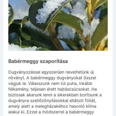
Babérmeggy szaporítása
Dugványozással egyszerűen nevelhetünk új
növényt. A babérmeggy dugványokat ősszel
vágjuk le. Válasszunk nem túl puha, inkább
félkemény, teljesen érett hajtáscsúcsokat. Ha
biztosak akarunk lenni a sikerekben borítsunk a
dugványra szellőzőnyílásokkal ellátott fóliát,
amely alatt a melegházakéhoz hasonló klíma
alakul ki. Ezzel a módszerrel a babérmeggy