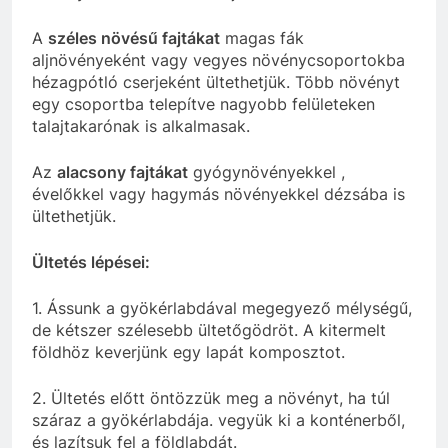
A
széles növésű fajtákat
magas fák
aljnövényeként vagy vegyes növénycsoportokba
hézagpótló cserjeként ültethetjük. Több növényt
egy csoportba telepítve nagyobb felületeken
talajtakarónak is alkalmasak.
Az
alacsony fajtákat
gyógynövényekkel ,
évelőkkel vagy hagymás növényekkel dézsába is
ültethetjük.
Ültetés lépései:
1. Ássunk a gyökérlabdával megegyező mélységű,
de kétszer szélesebb ültetőgödröt. A kitermelt
földhöz keverjünk egy lapát komposztot.
2. Ültetés előtt öntözzük meg a növényt, ha túl
száraz a gyökérlabdája. vegyük ki a konténerből,
és lazítsuk fel a földlabdát.