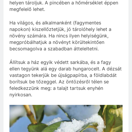
helyen tároljuk. A pincében a hőmérséklet éppen
megfelelő lehet.
Ha világos, és alkalmanként (fagymentes
napokon) kiszellőztetjük, jó tárolóhely lehet a
növény számára. Ha nincs ilyen helyiségünk,
megpróbálhatjuk a növényt körültekintően
becsomagolva a szabadban átteleltetni.
Állítsuk a ház egyik védett sarkába, és a fagy
ellen tegyünk alá egy darab hungarocelt. A dézsát
vastagon tekerjük be újságpapírba, a földlabdát
borítsuk be tőzeggel. Az öntözésről télen se
feledkezzünk meg: a talajt tartsuk enyhén
nyirkosan.