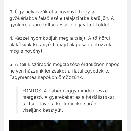
3. Úgy helyezzük el a növényt, hogy a
gyökérlabda felső széle talajszintbe kerüljön. A
gyökerek köré töltsük vissza a javított földet.
4. Kézzel nyomkodjuk meg a talajt. A tő körül
alakítsunk ki tányért, majd alaposan öntözzük
meg a növényt.
5. A téli kiszáradás megelőzése érdekében napos
helyen húzzunk lenzsákot a fiatal egyedekre.
Fagymentes napokon öntözzünk.
FONTOS! A babérmeggy minden része
mérgező. A gyerekeket és a háziállatokat
tartsuk távol a kerti munka során
viseljünk kesztyűt.