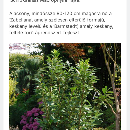
Alacsony, mindössze 80-120 cm magasra nő a
‘Zabeliana’, amely szélesen elterülő formájú,
keskeny levelű és a ‘Barmstedt’, amely keskeny,
felfelé törő ágrendszert fejleszt.