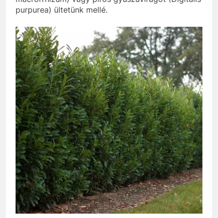
purpurea
) ültetünk mellé.