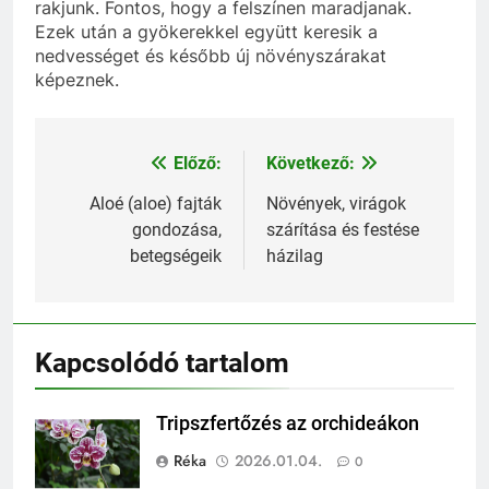
rakjunk. Fontos, hogy a felszínen maradjanak.
Ezek után a gyökerekkel együtt keresik a
nedvességet és később új növényszárakat
képeznek.
Előző:
Következő:
Bejegyzés
navigáció
Aloé (aloe) fajták
Növények, virágok
gondozása,
szárítása és festése
betegségeik
házilag
Kapcsolódó tartalom
Tripszfertőzés az orchideákon
Réka
2026.01.04.
0