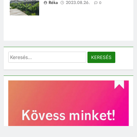
(Chamaedorea
Réka
2023.08.26.
0
costaricana)
Keresés: