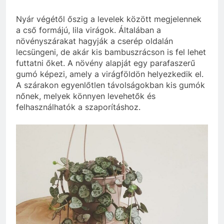
Nyár végétől őszig a levelek között megjelennek
a cső formájú, lila virágok. Általában a
növényszárakat hagyják a cserép oldalán
lecsüngeni, de akár kis bambuszrácson is fel lehet
futtatni őket. A növény alapját egy parafaszerű
gumó képezi, amely a virágföldön helyezkedik el.
A szárakon egyenlőtlen távolságokban kis gumók
nőnek, melyek könnyen levehetők és
felhasználhatók a szaporításhoz.