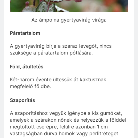
Az ámpolna gyertyavirág virága
Páratartalom
A gyertyavirág bírja a száraz levegőt, nincs
szüksége a páratartalom pótlására.
Föld, átültetés
Két-három évente ültessük át kaktusznak
megfelelő földbe.
Szaporítás
A szaporításhoz vegyük igénybe a kis gumókat,
amelyek a szárakon nőnek és helyezzük a földdel
megtöltött cserépre, felülre azonban 1 cm
vastagságban durva homok vagy perlitréteget