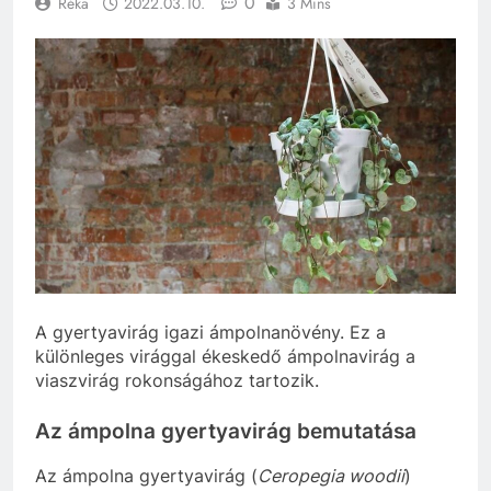
0
Réka
2022.03.10.
3 Mins
A gyertyavirág igazi ámpolnanövény. Ez a
különleges virággal ékeskedő ámpolnavirág a
viaszvirág rokonságához tartozik.
Az ámpolna gyertyavirág bemutatása
Az ámpolna gyertyavirág (
Ceropegia woodii
)