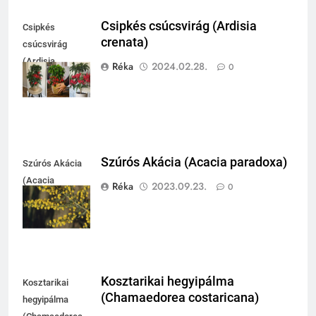
Csipkés csúcsvirág (Ardisia
Csipkés
crenata)
csúcsvirág
(Ardisia
Réka
2024.02.28.
0
crenata)
Szúrós Akácia (Acacia paradoxa)
Szúrós Akácia
(Acacia
Réka
2023.09.23.
0
paradoxa)
Kosztarikai hegyipálma
Kosztarikai
(Chamaedorea costaricana)
hegyipálma