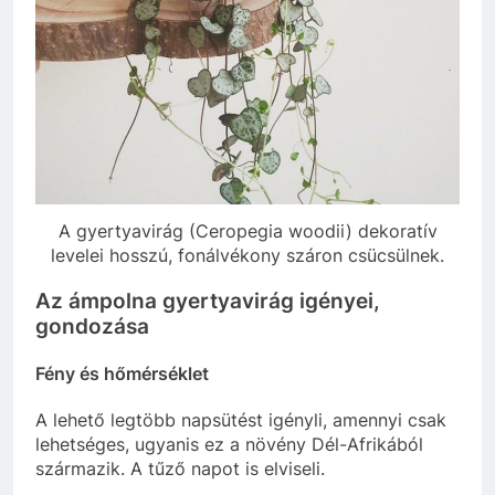
A gyertyavirág (Ceropegia woodii) dekoratív
levelei hosszú, fonálvékony száron csücsülnek.
Az ámpolna gyertyavirág igényei,
gondozása
Fény és hőmérséklet
A lehető legtöbb napsütést igényli, amennyi csak
lehetséges, ugyanis ez a növény Dél-Afrikából
származik. A tűző napot is elviseli.