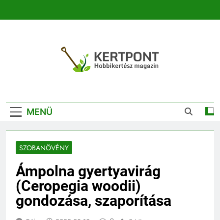
Ugrás
a
tartalomra
Kertpont
Kertpont Növénykereső És Növényhatározó
Kertészeti
MENÜ
Magazin |
Növénykereső És
SZOBANÖVÉNY
Növényhatározó
Ámpolna gyertyavirág
(Ceropegia woodii)
gondozása, szaporítása