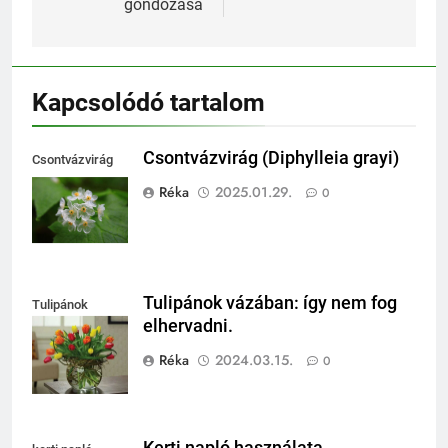
gondozása
Kapcsolódó tartalom
Csontvázvirág (Diphylleia grayi)
Csontvázvirág
(Diphylleia grayi)
Réka
2025.01.29.
0
Tulipánok vázában: így nem fog
Tulipánok
elhervadni.
vázában
Réka
2024.03.15.
0