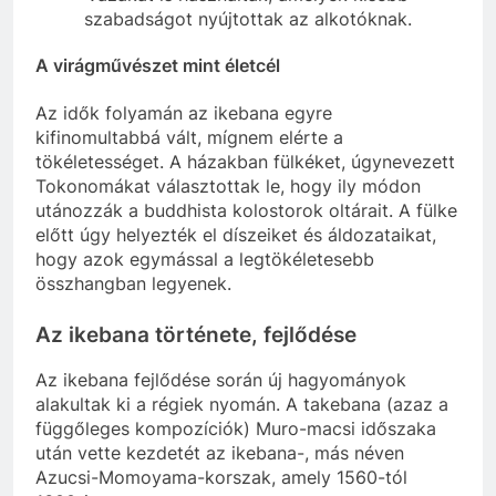
szabadságot nyújtottak az alkotóknak.
A virágművészet mint életcél
Az idők folyamán az ikebana egyre
kifinomultabbá vált, mígnem elérte a
tökéletességet. A házakban fülkéket, úgynevezett
Tokonomákat választottak le, hogy ily módon
utánozzák a buddhista kolostorok oltárait. A fülke
előtt úgy helyezték el díszeiket és áldozataikat,
hogy azok egymással a legtökéletesebb
összhangban legyenek.
Az ikebana története, fejlődése
Az ikebana fejlődése során új hagyományok
alakultak ki a régiek nyomán. A takebana (azaz a
függőleges kompozíciók) Muro-macsi időszaka
után vette kezdetét az ikebana-, más néven
Azucsi-Momoyama-korszak, amely 1560-tól