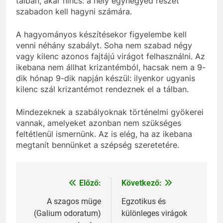
tálban, akár nincs: a hely egynegyed részét
szabadon kell hagyni számára.
A hagyományos készítésekor figyelembe kell
venni néhány szabályt. Soha nem szabad négy
vagy kilenc azonos fajtájú virágot felhasználni. Az
ikebana nem állhat krizantémból, hacsak nem a 9-
dik hónap 9-dik napján készül: ilyenkor ugyanis
kilenc szál krizantémot rendeznek el a tálban.
Mindezeknek a szabályoknak történelmi gyökerei
vannak, amelyeket azonban nem szükséges
feltétlenül ismernünk. Az is elég, ha az ikebana
megtanít bennünket a szépség szeretetére.
Előző:
Következő:
Bejegyzés
navigáció
A szagos müge
Egzotikus és
(Galium odoratum)
különleges virágok