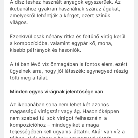
A díszítéshez használt anyagok egyszerűek. Az
ikebanához gyakran használnak száraz ágakat,
amelyekről lehántják a kérget, ezért színük
világos.
Ezenkívül csak néhány ritka és feltűnő virág kerül
a kompozícióba, valamint egypár kő, moha,
kisebb páfrányok és hasonlók.
A tálban lévő víz önmagában is fontos elem, ezért
ügyelnek arra, hogy jól látsszék: egynegyed részig
tölti meg a tálat.
Minden egyes virágnak jelentősége van
Az ikebanában soha nem lehet két azonos
magasságú virágszár vagy ág. Hasonlóképpen
nem szabad túl sok virágot felhasználni a
kompozícióhoz – mindegyiket a maga
teljességében kell ugyanis láttatni. Akár van víz a