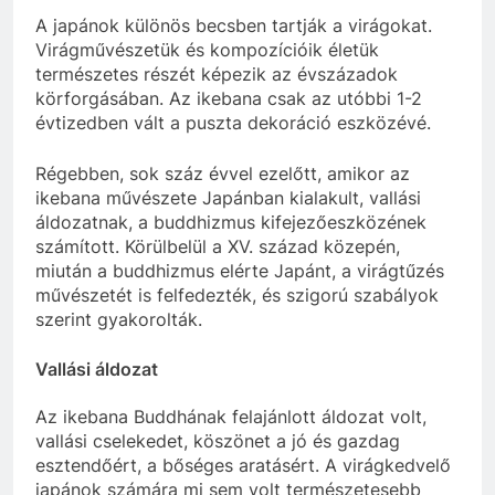
A japánok különös becsben tartják a virágokat.
Virágművészetük és kompozícióik életük
természetes részét képezik az évszázadok
körforgásában. Az ikebana csak az utóbbi 1-2
évtizedben vált a puszta dekoráció eszközévé.
Régebben, sok száz évvel ezelőtt, amikor az
ikebana művészete Japánban kialakult, vallási
áldozatnak, a buddhizmus kifejezőeszközének
számított. Körülbelül a XV. század közepén,
miután a buddhizmus elérte Japánt, a virágtűzés
művészetét is felfedezték, és szigorú szabályok
szerint gyakorolták.
Vallási áldozat
Az ikebana Buddhának felajánlott áldozat volt,
vallási cselekedet, köszönet a jó és gazdag
esztendőért, a bőséges aratásért. A virágkedvelő
japánok számára mi sem volt természetesebb