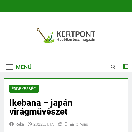
Ugrás
a
tartalomra
Kertpont
Kertpont Növénykereső És Növényhatározó
Kertészeti
MENÜ
Magazin |
Növénykereső És
ÉRDEKESSÉG
Növényhatározó
Ikebana – japán
virágművészet
0
Réka
2022.01.17.
5 Mins