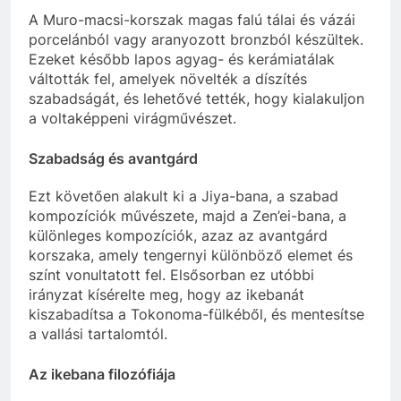
A Muro-macsi-korszak magas falú tálai és vázái
porcelánból vagy aranyozott bronzból készültek.
Ezeket később lapos agyag- és kerámiatálak
váltották fel, amelyek növelték a díszítés
szabadságát, és lehetővé tették, hogy kialakuljon
a voltaképpeni virágművészet.
Szabadság és avantgárd
Ezt követően alakult ki a Jiya-bana, a szabad
kompozíciók művészete, majd a Zen’ei-bana, a
különleges kompozíciók, azaz az avantgárd
korszaka, amely tengernyi különböző elemet és
színt vonultatott fel. Elsősorban ez utóbbi
irányzat kísérelte meg, hogy az ikebanát
kiszabadítsa a Tokonoma-fülkéből, és mentesítse
a vallási tartalomtól.
Az ikebana filozófiája