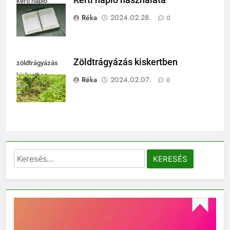
Kerti napló használata
kerti napló
Réka
2024.02.28.
0
Zöldtrágyázás kiskertben
zöldtrágyázás
kiskertben
Réka
2024.02.07.
0
Keresés: