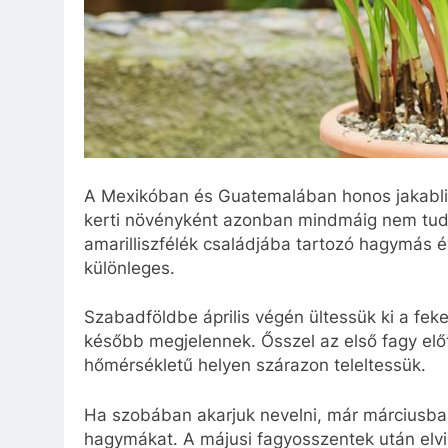
A Mexikóban és Guatemalában honos jakabli
kerti növényként azonban mindmáig nem tudot
amarilliszfélék családjába tartozó hagymás év
különleges.
Szabadföldbe április végén ültessük ki a fek
később megjelennek. Ősszel az első fagy előt
hőmérsékletű helyen szárazon teleltessük.
Ha szobában akarjuk nevelni, már márciusb
hagymákat. A májusi fagyosszentek után elvi