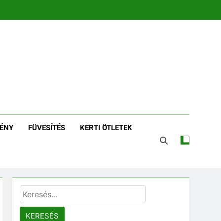
zin | Növénykereső És
tározó
ÉNY
FÜVESÍTÉS
KERTI ÖTLETEK
Keresés: