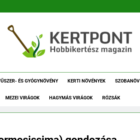
tpont Kertészeti Maga
Növénykereső És Növényhatározó
Növényha
FŰSZER- ÉS GYÓGYNÖVÉNY
KERTI NÖVÉNYEK
SZOBANÖV
MEZEI VIRÁGOK
HAGYMÁS VIRÁGOK
RÓZSÁK
 formosissima) gondozása