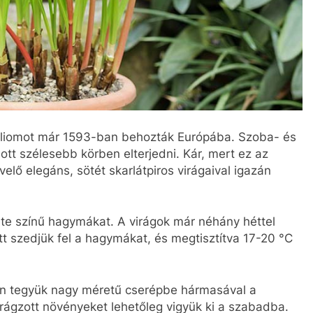
liomot már 1593-ban behozták Európába. Szoba- és
t szélesebb körben elterjedni. Kár, mert ez az
elő elegáns, sötét skarlátpiros virágaival igazán
ete színű hagymákat. A virágok már néhány héttel
t szedjük fel a hagymákat, és megtisztítva 17-20 °C
an tegyük nagy méretű cserépbe hármasával a
rágzott növényeket lehetőleg vigyük ki a szabadba.