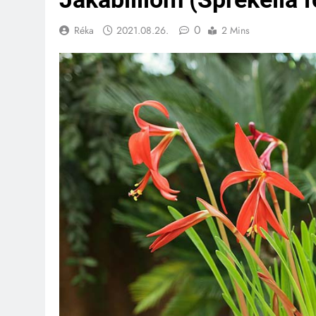
0
Réka
2021.08.26.
2 Mins