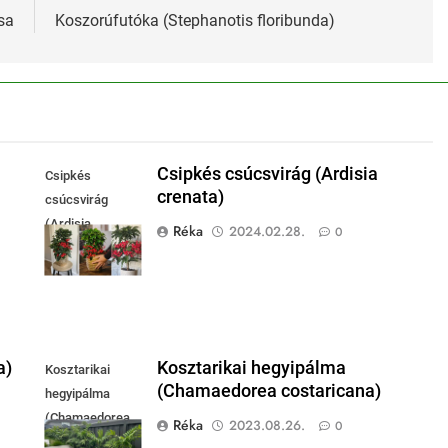
sa
Koszorúfutóka (Stephanotis floribunda)
Csipkés csúcsvirág (Ardisia
Csipkés
crenata)
csúcsvirág
(Ardisia
Réka
2024.02.28.
0
crenata)
a)
Kosztarikai hegyipálma
Kosztarikai
(Chamaedorea costaricana)
hegyipálma
(Chamaedorea
Réka
2023.08.26.
0
costaricana)