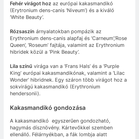
Fehér virágot hoz
az európai kakasmandikó
(Erytronium dens-canis ‘Niveum’) és a kiváló
‘White Beauty’.
Rózsaszín
árnyalatokban pompázik az
Erythronium dens-canis alapfaj és ‘Carneum’,’Rose
Queen’, ‘Roseum’ fajtája, valamint az Erythronium
hibridek közül a ‘Pink Beauty’.
Lila színű
virága van a ‘Frans Hals’ és a ‘Purple
King’ európai kakasmandikónak, valamint a ‘Lilac
Wonder’ hibridnek. Egy száron több virágot hoz a
sokvirágú kakasmandikó (Erythronium
hendersonii).
Kakasmandikó gondozása
A kakasmandikó egyszerűen gondozható,
hagymás dísznövény. Kártevőkkel szemben
ellenálló. Félárnyékban, a fák lombja alatt