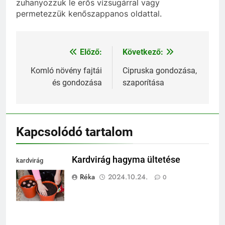
zuhanyozzuk le erős vízsugárral vagy
permetezzük kenőszappanos oldattal.
Előző:
Következő:
Bejegyzés
navigáció
Komló növény fajtái
Cipruska gondozása,
és gondozása
szaporítása
Kapcsolódó tartalom
Kardvirág hagyma ültetése
kardvirág
ültetése
Réka
2024.10.24.
0