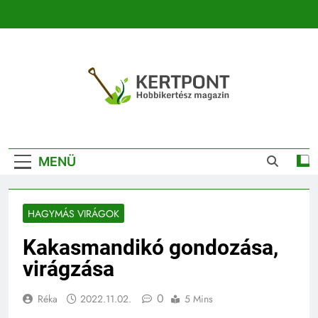
Ugrás
a
tartalomra
Kertpont
Kertpont Növénykereső És Növényhatározó
Kertészeti
MENÜ
Magazin |
Növénykereső És
HAGYMÁS VIRÁGOK
Növényhatározó
Kakasmandikó gondozása,
virágzása
0
Réka
2022.11.02.
5 Mins