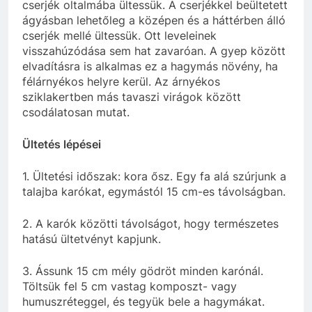
cserjék oltalmába ültessük. A cserjékkel beültetett
ágyásban lehetőleg a középen és a háttérben álló
cserjék mellé ültessük. Ott leveleinek
visszahúzódása sem hat zavaróan. A gyep között
elvadításra is alkalmas ez a hagymás növény, ha
félárnyékos helyre kerül. Az árnyékos
sziklakertben más tavaszi virágok között
csodálatosan mutat.
Ültetés lépései
1. Ültetési időszak: kora ősz. Egy fa alá szúrjunk a
talajba karókat, egymástól 15 cm-es távolságban.
2. A karók közötti távolságot, hogy természetes
hatású ültetvényt kapjunk.
3. Ássunk 15 cm mély gödröt minden karónál.
Töltsük fel 5 cm vastag komposzt- vagy
humuszréteggel, és tegyük bele a hagymákat.