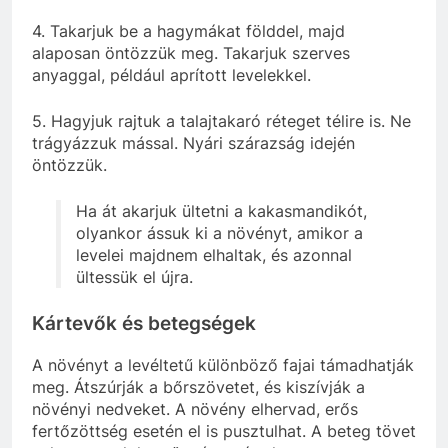
4. Takarjuk be a hagymákat földdel, majd
alaposan öntözzük meg. Takarjuk szerves
anyaggal, például aprított levelekkel.
5. Hagyjuk rajtuk a talajtakaró réteget télire is. Ne
trágyázzuk mással. Nyári szárazság idején
öntözzük.
Ha át akarjuk ültetni a kakasmandikót,
olyankor ássuk ki a növényt, amikor a
levelei majdnem elhaltak, és azonnal
ültessük el újra.
Kártevők és betegségek
A növényt a levéltetű különböző fajai támadhatják
meg. Átszúrják a bőrszövetet, és kiszívják a
növényi nedveket. A növény elhervad, erős
fertőzöttség esetén el is pusztulhat. A beteg tövet