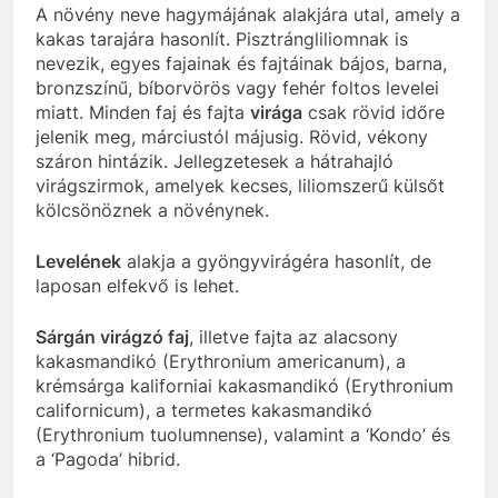
A növény neve hagymájának alakjára utal, amely a
kakas tarajára hasonlít. Pisztrángliliomnak is
nevezik, egyes fajainak és fajtáinak bájos, barna,
bronzszínű, bíborvörös vagy fehér foltos levelei
miatt. Minden faj és fajta
virága
csak rövid időre
jelenik meg, márciustól májusig. Rövid, vékony
száron hintázik. Jellegzetesek a hátrahajló
virágszirmok, amelyek kecses, liliomszerű külsőt
kölcsönöznek a növénynek.
Levelének
alakja a gyöngyvirágéra hasonlít, de
laposan elfekvő is lehet.
Sárgán virágzó faj
, illetve fajta az alacsony
kakasmandikó (Erythronium americanum), a
krémsárga kaliforniai kakasmandikó (Erythronium
californicum), a termetes kakasmandikó
(Erythronium tuolumnense), valamint a ‘Kondo’ és
a ‘Pagoda’ hibrid.