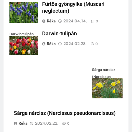
Fürtös gyöngyike (Muscari
neglectum)
Réka
2024.04.14.
0
Darwin-tulipán
Darwin tulipán
Réka
2024.02.28.
0
Sárga nárcisz
(Narcissus
pseudonarcissus)
Sárga nárcisz (Narcissus pseudonarcissus)
Réka
2024.02.22.
0