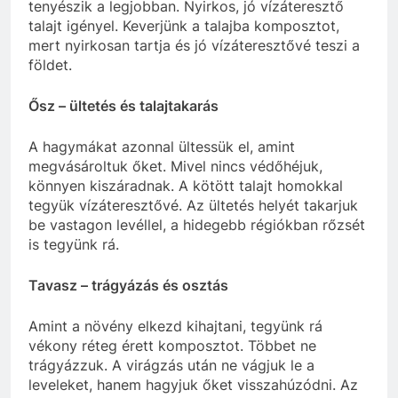
tenyészik a legjobban. Nyirkos, jó vízáteresztő
talajt igényel. Keverjünk a talajba komposztot,
mert nyirkosan tartja és jó vízáteresztővé teszi a
földet.
Ősz – ültetés és talajtakarás
A hagymákat azonnal ültessük el, amint
megvásároltuk őket. Mivel nincs védőhéjuk,
könnyen kiszáradnak. A kötött talajt homokkal
tegyük vízáteresztővé. Az ültetés helyét takarjuk
be vastagon levéllel, a hidegebb régiókban rőzsét
is tegyünk rá.
Tavasz – trágyázás és osztás
Amint a növény elkezd kihajtani, tegyünk rá
vékony réteg érett komposztot. Többet ne
trágyázzuk. A virágzás után ne vágjuk le a
leveleket, hanem hagyjuk őket visszahúzódni. Az