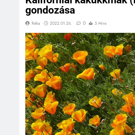
gondozása
0
Réka
2022.01.26.
5 Mins