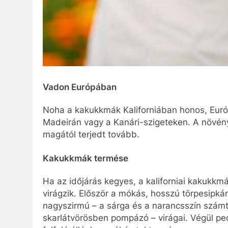
Vadon Európában
Noha a kakukkmák Kaliforniában honos, Európ
Madeirán vagy a Kanári-szigeteken. A növény 
magától terjedt tovább.
Kakukkmák termése
Ha az időjárás kegyes, a kaliforniai kakukkmá
virágzik. Először a mókás, hosszú törpesipká
nagyszirmú – a sárga és a narancsszín számt
skarlátvörösben pompázó – virágai. Végül pedi