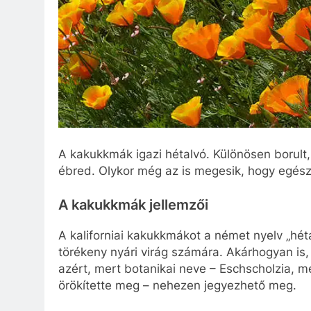
A kakukkmák igazi hétalvó. Különösen borult
ébred. Olykor még az is megesik, hogy egész 
A kakukkmák jellemzői
A kaliforniai kakukkmákot a német nyelv „hé
törékeny nyári virág számára. Akárhogyan is,
azért, mert botanikai neve – Eschscholzia, me
örökítette meg – nehezen jegyezhető meg.