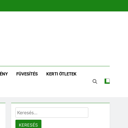
zin | Növénykereső És
tározó
ÉNY
FÜVESÍTÉS
KERTI ÖTLETEK
Keresés: