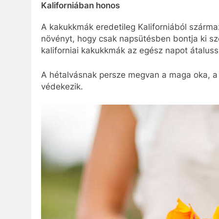
Kaliforniában honos
A kakukkmák eredetileg Kaliforniából származi
növényt, hogy csak napsütésben bontja ki szé
kaliforniai kakukkmák az egész napot átalussz
A hétalvásnak persze megvan a maga oka, a n
védekezik.