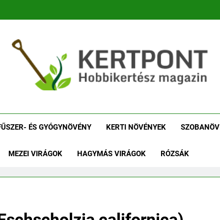
tpont Kertészeti Maga
Növénykereső És Növényhatározó
Növényha
FŰSZER- ÉS GYÓGYNÖVÉNY
KERTI NÖVÉNYEK
SZOBANÖV
MEZEI VIRÁGOK
HAGYMÁS VIRÁGOK
RÓZSÁK
Eschscholzia californica)