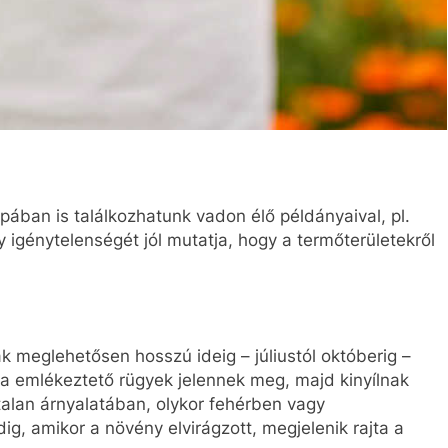
ában is találkozhatunk vadon élő példányaival, pl.
igénytelenségét jól mutatja, hogy a termőterületekről
k meglehetősen hosszú ideig – júliustól októberig –
ra emlékeztető rügyek jelennek meg, majd kinyílnak
alan árnyalatában, olykor fehérben vagy
g, amikor a növény elvirágzott, megjelenik rajta a