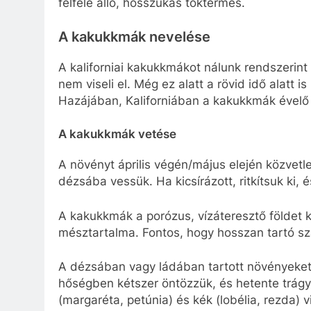
felfelé álló, hosszúkás toktermés.
A kakukkmák nevelése
A kaliforniai kakukkmákot nálunk rendszerint 
nem viseli el. Még ez alatt a rövid idő alatt
Hazájában, Kaliforniában a kakukkmák évelő 
A kakukkmák vetése
A növényt április végén/május elején közvetl
dézsába vessük. Ha kicsírázott, ritkítsuk ki,
A kakukkmák a porózus, vízáteresztő földet
mésztartalma. Fontos, hogy hosszan tartó s
A dézsában vagy ládában tartott növényeket
hőségben kétszer öntözzük, és hetente trág
(margaréta, petúnia) és kék (lobélia, rezda) 