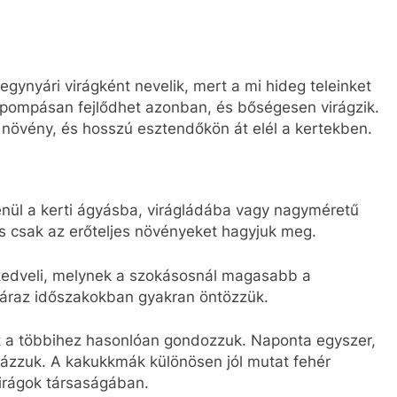
egynyári virágként nevelik, mert a mi hideg teleinket
 is pompásan fejlődhet azonban, és bőségesen virágzik.
növény, és hosszú esztendőkön át elél a kertekben.
enül a kerti ágyásba, virágládába vagy nagyméretű
 és csak az erőteljes növényeket hagyjuk meg.
 kedveli, melynek a szokásosnál magasabb a
záraz időszakokban gyakran öntözzük.
 a többihez hasonlóan gondozzuk. Naponta egyszer,
yázzuk. A kakukkmák különösen jól mutat fehér
virágok társaságában.