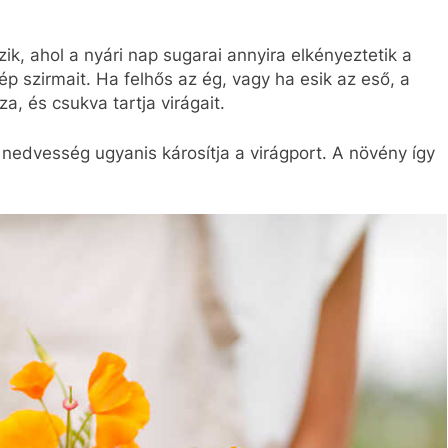
k, ahol a nyári nap sugarai annyira elkényeztetik a
p szirmait. Ha felhős az ég, vagy ha esik az eső, a
a, és csukva tartja virágait.
edvesség ugyanis károsítja a virágport. A növény így