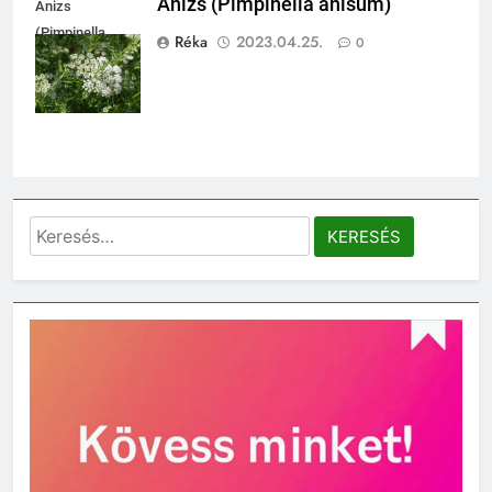
Ánizs (Pimpinella anisum)
Ánizs
(Pimpinella
Réka
2023.04.25.
0
anisum)
Keresés: