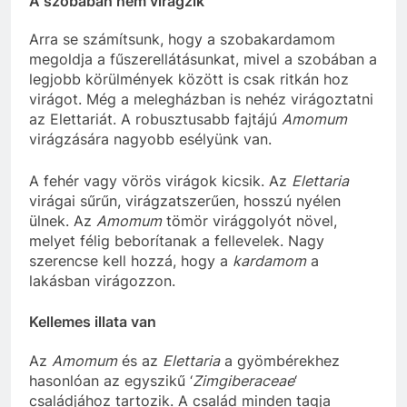
A szobában nem virágzik
Arra se számítsunk, hogy a szobakardamom
megoldja a fűszerellátásunkat, mivel a szobában a
legjobb körülmények között is csak ritkán hoz
virágot. Még a melegházban is nehéz virágoztatni
az Elettariát. A robusztusabb fajtájú
Amomum
virágzására nagyobb esélyünk van.
A fehér vagy vörös virágok kicsik. Az
Elettaria
virágai sűrűn, virágzatszerűen, hosszú nyélen
ülnek. Az
Amomum
tömör virággolyót növel,
melyet félig beborítanak a fellevelek. Nagy
szerencse kell hozzá, hogy a
kardamom
a
lakásban virágozzon.
Kellemes illata van
Az
Amomum
és az
Elettaria
a gyömbérekhez
hasonlóan az egyszikű ‘
Zimgiberaceae
‘
családjához tartozik. A család minden tagja