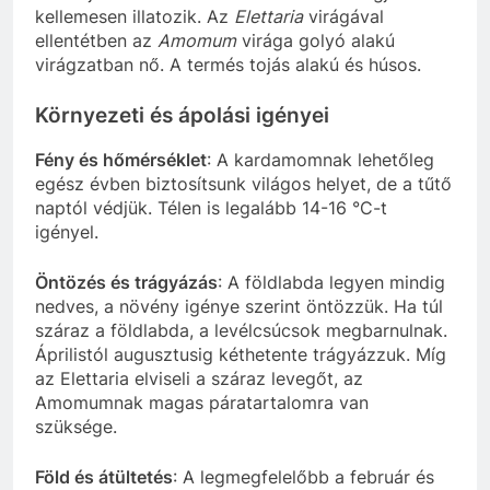
kellemesen illatozik. Az
Elettaria
virágával
ellentétben az
Amomum
virága golyó alakú
virágzatban nő. A termés tojás alakú és húsos.
Környezeti és ápolási igényei
Fény és hőmérséklet
: A kardamomnak lehetőleg
egész évben biztosítsunk világos helyet, de a tűtő
naptól védjük. Télen is legalább 14-16 °C-t
igényel.
Öntözés és trágyázás
: A földlabda legyen mindig
nedves, a növény igénye szerint öntözzük. Ha túl
száraz a földlabda, a levélcsúcsok megbarnulnak.
Áprilistól augusztusig kéthetente trágyázzuk. Míg
az Elettaria elviseli a száraz levegőt, az
Amomumnak magas páratartalomra van
szüksége.
Föld és átültetés
: A legmegfelelőbb a február és