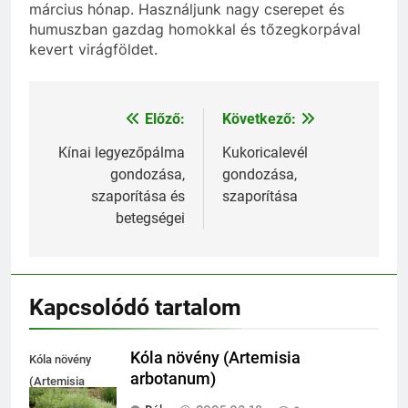
március hónap. Használjunk nagy cserepet és
humuszban gazdag homokkal és tőzegkorpával
kevert virágföldet.
Előző:
Következő:
Bejegyzés
navigáció
Kínai legyezőpálma
Kukoricalevél
gondozása,
gondozása,
szaporítása és
szaporítása
betegségei
Kapcsolódó tartalom
Kóla növény (Artemisia
Kóla növény
arbotanum)
(Artemisia
arbotanum)