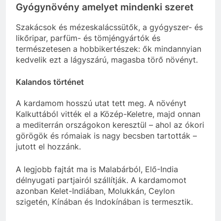
Gyógynövény amelyet mindenki szeret
Szakácsok és mézeskalácssütők, a gyógyszer- és
likőripar, parfüm- és tömjéngyártók és
természetesen a hobbikertészek: ők mindannyian
kedvelik ezt a lágyszárú, magasba törő növényt.
Kalandos történet
A kardamom hosszú utat tett meg. A növényt
Kalkuttából vitték el a Közép-Keletre, majd onnan
a mediterrán országokon keresztül – ahol az ókori
görögök és rómaiak is nagy becsben tartották –
jutott el hozzánk.
A legjobb fajtát ma is Malabárból, Elő-India
délnyugati partjairól szállítják. A kardamomot
azonban Kelet-Indiában, Molukkán, Ceylon
szigetén, Kínában és Indokínában is termesztik.