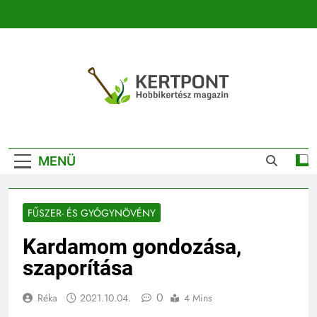
Ugrás
a
tartalomra
Kertpont
Kertpont Növénykereső És Növényhatározó
Kertészeti
MENÜ
Magazin |
Növénykereső És
FŰSZER- ÉS GYÓGYNÖVÉNY
Növényhatározó
Kardamom gondozása,
szaporítása
0
Réka
2021.10.04.
4 Mins