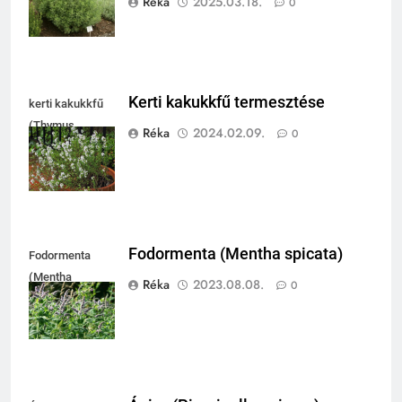
Réka
2025.03.18.
0
Kerti kakukkfű termesztése
kerti kakukkfű
(Thymus
Réka
2024.02.09.
0
vulgaris)
Fodormenta (Mentha spicata)
Fodormenta
(Mentha
Réka
2023.08.08.
0
spicata)