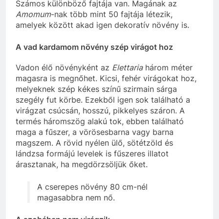
Számos különböző fajtája van. Magának az
Amomum
-nak több mint 50 fajtája létezik,
amelyek között akad igen dekoratív növény is.
A vad kardamom növény szép virágot hoz
Vadon élő növényként az
Elettaria
három méter
magasra is megnőhet. Kicsi, fehér virágokat hoz,
melyeknek szép kékes színű szirmain sárga
szegély fut körbe. Ezekből igen sok található a
virágzat csúcsán, hosszú, pikkelyes száron. A
termés háromszög alakú tok, ebben található
maga a fűszer, a vörösesbarna vagy barna
magszem. A rövid nyélen ülő, sötétzöld és
lándzsa formájú levelek is fűszeres illatot
árasztanak, ha megdörzsöljük őket.
A cserepes növény 80 cm-nél
magasabbra nem nő.