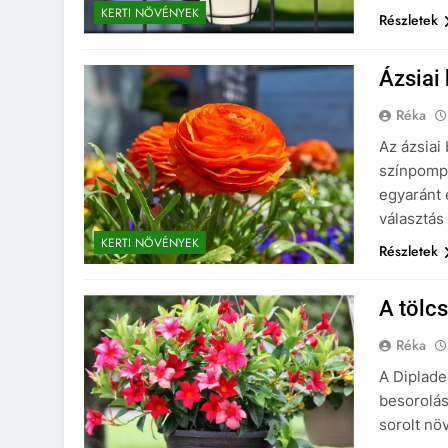
KERTI NÖVÉNYEK
Részletek
Ázsiai
Réka
Az ázsiai
színpompá
egyaránt 
választás
KERTI NÖVÉNYEK
Részletek
A tölc
Réka
A Diplade
besorolás
sorolt nö