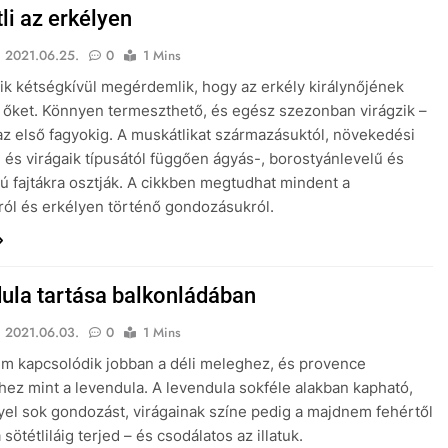
li az erkélyen
2021.06.25.
0
1 Mins
ik kétségkívül megérdemlik, hogy az erkély királynőjének
őket. Könnyen termeszthető, és egész szezonban virágzik –
az első fagyokig. A muskátlikat származásuktól, növekedési
l és virágaik típusától függően ágyás-, borostyánlevelű és
ú fajtákra osztják. A cikkben megtudhat mindent a
ról és erkélyen történő gondozásukról.
ula tartása balkonládában
2021.06.03.
0
1 Mins
m kapcsolódik jobban a déli meleghez, és provence
hez mint a levendula. A levendula sokféle alakban kapható,
el sok gondozást, virágainak színe pedig a majdnem fehértől
 a sötétliláig terjed – és csodálatos az illatuk.