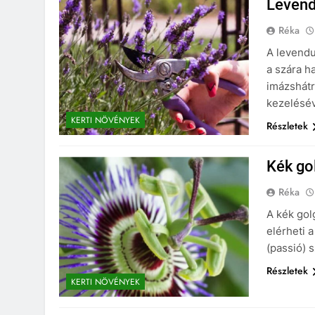
Levend
Réka
A levendu
a szára h
imázshátr
kezelésév
KERTI NÖVÉNYEK
Részletek
Kék go
Réka
A kék gol
elérheti 
(passió) 
Részletek
KERTI NÖVÉNYEK