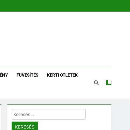
zin | Növénykereső És
tározó
ÉNY
FÜVESÍTÉS
KERTI ÖTLETEK
Keresés: