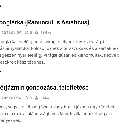
 boglárka (Ranunculus Asiaticus)
2021.04.29.
0
1 Mins
 boglárka évelő, gumós virág, melynek tavaszi virágai
s árnyalatokat kölcsönöznek a teraszoknak és a kerteknek
egészen nyár elejéig. Virágai dúsak és kifinomultak, kedvelt
 csokrok készítéséhez.
sérjázmin gondozása, teleltetése
2021.01.24.
0
1 Mins
nia, vagyis a tölcsérjázmin vagy brazil jázmin egy régebbi
a a ma már általánosságban a Mandevilla nemzetség alá
vényeknek.