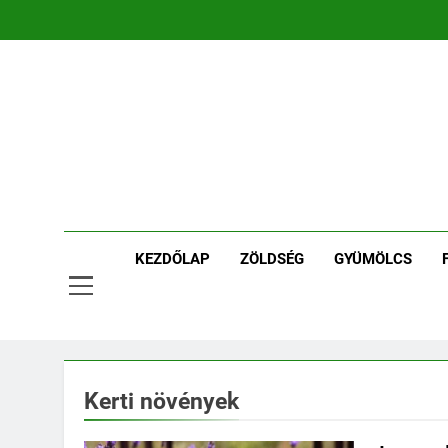
Ugrás
a
tartalomra
Ker
Kertpont 
KEZDŐLAP
ZÖLDSÉG
GYÜMÖLCS
Kerti növények