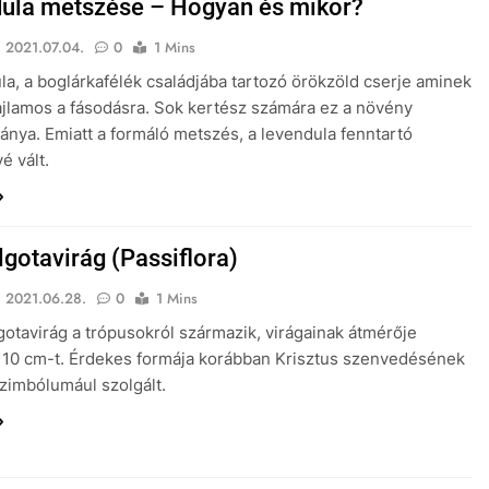
ula metszése – Hogyan és mikor?
2021.07.04.
0
1 Mins
la, a boglárkafélék családjába tartozó örökzöld cserje aminek
ajlamos a fásodásra. Sok kertész számára ez a növény
ánya. Emiatt a formáló metszés, a levendula fenntartó
é vált.
lgotavirág (Passiflora)
2021.06.28.
0
1 Mins
gotavirág a trópusokról származik, virágainak átmérője
a 10 cm-t. Érdekes formája korábban Krisztus szenvedésének
szimbólumául szolgált.