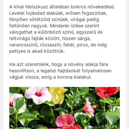
A kínai hibiszkusz általában bokros növekedésű.
Levelei tojásdad alakúak, erősen fogazottak,
fénylően sötétzöld színűek, virágai pedig
feltűnően nagyok. Mindenki ízlése szerint
válogathat a különböző színű, egyszerű és
teltvirágú fajták között, hiszen sárga,
narancsszínű, rózsaszín, fehér, piros, de még
pettyes is akad közöttük.
Ha azt szeretnénk, hogy a növény alakja fára
hasonlítson, a legalsó hajtásokat folyamatosan
vágjuk vissza, amíg a korona kialakul.