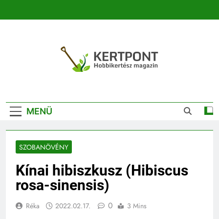
Ugrás
a
tartalomra
Kertpont
Kertpont Növénykereső És Növényhatározó
Kertészeti
MENÜ
Magazin |
Növénykereső És
SZOBANÖVÉNY
Növényhatározó
Kínai hibiszkusz (Hibiscus
rosa-sinensis)
0
Réka
2022.02.17.
3 Mins