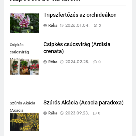
Tripszfertőzés az orchideákon
Réka
2026.01.04.
0
Csipkés csúcsvirág (Ardisia
Csipkés
crenata)
csúcsvirág
(Ardisia
Réka
2024.02.28.
0
crenata)
Szúrós Akácia (Acacia paradoxa)
Szúrós Akácia
(Acacia
Réka
2023.09.23.
0
paradoxa)