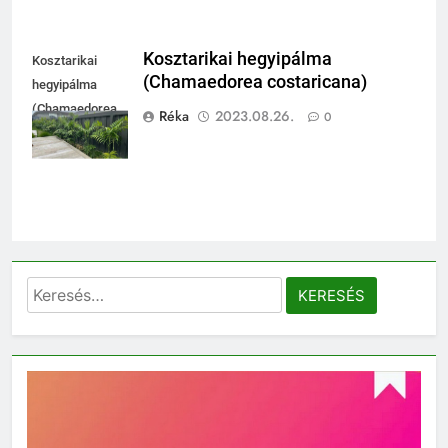
Kosztarikai hegyipálma
Kosztarikai
(Chamaedorea costaricana)
hegyipálma
(Chamaedorea
Réka
2023.08.26.
0
costaricana)
Keresés: