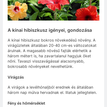
A kínai hibiszkusz igényei, gondozása
A kínai hibiszkusz bokros növekedésű növény. A
virágüzletek általában 20-40 cm-es változatokat
árulnak. A magasabb növésű fajták elérhetik a
három métert is, ha zavartalanul hagyjuk őket
nőni. Tavaszi visszavágással alacsonyabb,
bokrosabb növényeket nevelhetünk.
Virágzás
A virágok a levélhónaljból erednek és általában
három nap múlva hervadnak el. Illatuk jellegtelen.
Fény és hőmérséklet