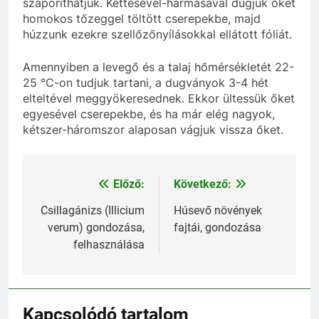
szaporíthatjuk. Kettesével-hármasával dugjuk őket
homokos tőzeggel töltött cserepekbe, majd
húzzunk ezekre szellőzőnyílásokkal ellátott fóliát.
Amennyiben a levegő és a talaj hőmérsékletét 22-
25 °C-on tudjuk tartani, a dugványok 3-4 hét
elteltével meggyökeresednek. Ekkor ültessük őket
egyesével cserepekbe, és ha már elég nagyok,
kétszer-háromszor alaposan vágjuk vissza őket.
Előző:
Következő:
Bejegyzés
navigáció
Csillagánizs (Illicium
Húsevő növények
verum) gondozása,
fajtái, gondozása
felhasználása
Kapcsolódó tartalom